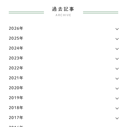
ウェルシュコーギー
118
過去記事
お知らせ
28
シェルティー（シェットランドシープドッグ）
ARCHIVE
4
犬の出産・子育て
59
スピッツ
4
2026年
新着情報
539
2025年
パグ
9
メディア実績
13
2024年
バセットハウンド
2
2023年
ビーグル犬
2
2022年
ブルドッグ
1
2021年
フレンチブルドッグ
26
2020年
2019年
ボストンテリア
1
2018年
ミニチュアシュナウザー
6
2017年
ワイヤーフォックステリア
2