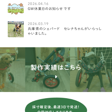
2026.04.16
GW休業日のお知らせです
オールドイングリッシュシープドッグ
1
グレート・ピレニーズ
3
2026.03.19
兵庫県のシェパード セレナちゃんがいらっし
ゴールデンレトリーバー
8
ゃいました。
コリー
1
サモエド
1
シェパード
14
製作実績はこちら
シベリアンハスキー
3
バーニーズ マウンテン ドッグ
9
フラットコーテッドレトリーバー
2
ボーダーコリー
10
採寸確定後、最速3日で発送！