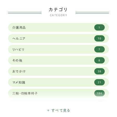
カテゴリ
トイプードル
30
CATEGORY
パピヨン
11
介護用品
1
ペキニーズ
1
ヘルニア
10
ポメラニアン
8
リハビリ
7
マルチーズ
3
その他
8
ミニチュアピンシャー
5
おでかけ
38
ヨークシャーテリア
5
マメ知識
21
中型犬
252
三輪・四輪車椅子
184
アメリカンコッカースパニエル
2
日々のできごと
155
イタリアングレーハウンド
2
+ すべて見る
こだわり
45