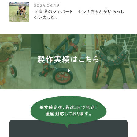
グレート・ピレニーズ
3
2026.03.19
兵庫県のシェパード セレナちゃんがいらっし
ゴールデンレトリーバー
8
ゃいました。
コリー
1
サモエド
1
シェパード
14
製作実績はこちら
シベリアンハスキー
3
バーニーズ マウンテン ドッグ
9
フラットコーテッドレトリーバー
2
ボーダーコリー
10
採寸確定後、最速3日で発送！
全国対応しております。
ボクサー
5
ホワイトシェパード
2