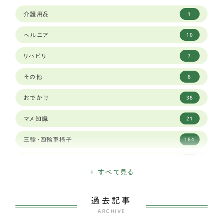
パピヨン
11
介護用品
1
ペキニーズ
1
ヘルニア
10
ポメラニアン
8
リハビリ
7
マルチーズ
3
その他
8
ミニチュアピンシャー
5
おでかけ
38
ヨークシャーテリア
5
マメ知識
21
中型犬
252
三輪・四輪車椅子
184
アメリカンコッカースパニエル
2
日々のできごと
155
イタリアングレーハウンド
2
+ すべて見る
こだわり
45
ウェルシュコーギー
118
過去記事
お知らせ
28
シェルティー（シェットランドシープドッグ）
ARCHIVE
4
犬の出産・子育て
59