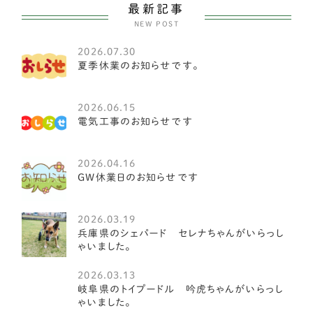
大型犬
103
最新記事
NEW POST
セントバーナード
1
2026.07.30
ブルーマスティフ
2
夏季休業のお知らせです。
オーストラリアンラブラドゥードル
1
2026.06.15
ワイマラナー
1
電気工事のお知らせです
クランバースパニエル
1
2026.04.16
GW休業日のお知らせです
アイリッシュウルフハウンド
1
アイリッシュセッター
1
2026.03.19
兵庫県のシェパード セレナちゃんがいらっし
オールドイングリッシュシープドッグ
1
ゃいました。
グレート・ピレニーズ
3
2026.03.13
岐阜県のトイプードル 吟虎ちゃんがいらっし
ゴールデンレトリーバー
8
ゃいました。