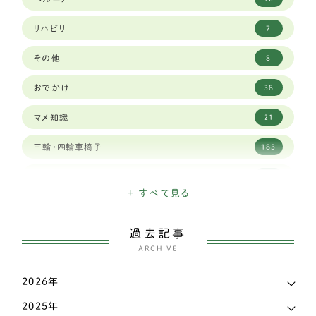
ポメラニアン
8
リハビリ
7
マルチーズ
3
その他
8
ミニチュアピンシャー
5
おでかけ
38
ヨークシャーテリア
5
マメ知識
21
中型犬
252
三輪・四輪車椅子
183
アメリカンコッカースパニエル
2
日々のできごと
155
イタリアングレーハウンド
2
+ すべて見る
こだわり
45
ウェルシュコーギー
118
過去記事
お知らせ
28
シェルティー（シェットランドシープドッグ）
ARCHIVE
4
犬の出産・子育て
59
スピッツ
4
2026年
新着情報
539
2025年
パグ
9