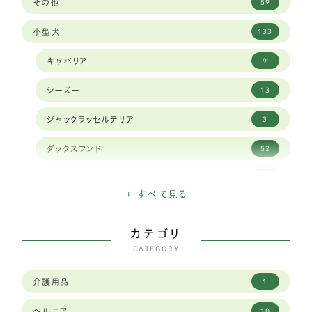
その他
59
小型犬
133
キャバリア
9
シーズー
13
ジャックラッセルテリア
3
ダックスフンド
52
チベタンスパニエル
1
+ すべて見る
チワワ
11
カテゴリ
トイプードル
30
CATEGORY
パピヨン
11
介護用品
1
ペキニーズ
1
ヘルニア
10