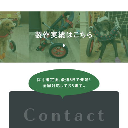
コリー
1
サモエド
1
シェパード
14
製作実績はこちら
シベリアンハスキー
3
バーニーズ マウンテン ドッグ
9
フラットコーテッドレトリーバー
2
ボーダーコリー
10
採寸確定後、最速3日で発送！
全国対応しております。
ボクサー
5
ホワイトシェパード
2
ラブラドールレトリーバー
36
レオンベルガー
1