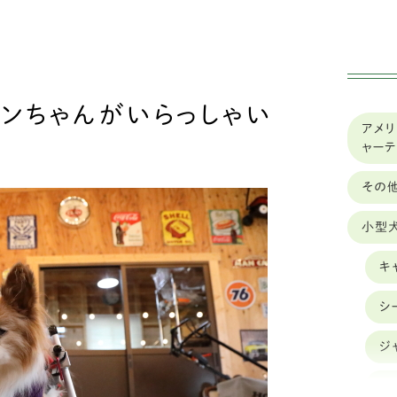
実績
車椅子のレンタル
ンちゃんがいらっしゃい
アメリ
ャー
その
小型
キ
シ
ジ
ダ