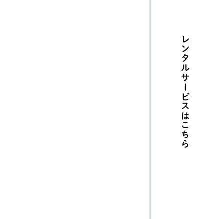
リー
1
モエド
1
レンタルサービスは
ェパード
14
ベリアンハスキー
3
ーニーズ マウンテ
9
 ドッグ
こちら
ラットコーテッドレトリ
2
バー
ーダーコリー
10
クサー
5
ワイトシェパード
2