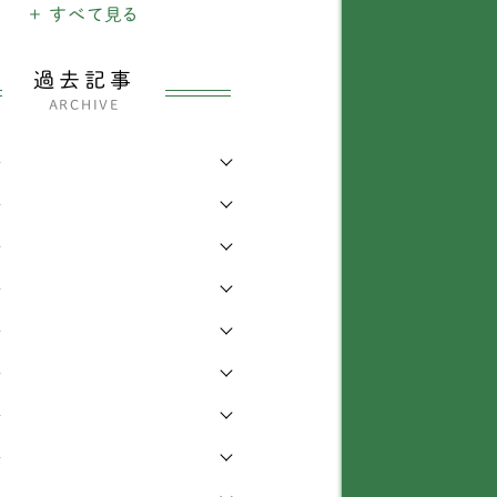
のできごと
+ すべて見る
155
メリカンコッカースパ
2
わり
エル
45
過去記事
ARCHIVE
らせ
タリアングレーハウンド
28
2
年
出産・子育て
ェルシュコーギー
118
59
年
情報
ェルティー（シェットラ
539
4
ドシープドッグ）
年
ィア実績
13
年
ピッツ
4
年
グ
9
年
セットハウンド
2
年
ーグル犬
2
年
ルドッグ
1