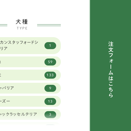
犬種
TYPE
カンスタッフォードシ
注文フォームは
1
テリア
他
59
犬
133
こちら
ャバリア
9
ーズー
13
ャックラッセルテリア
3
ックスフンド
52