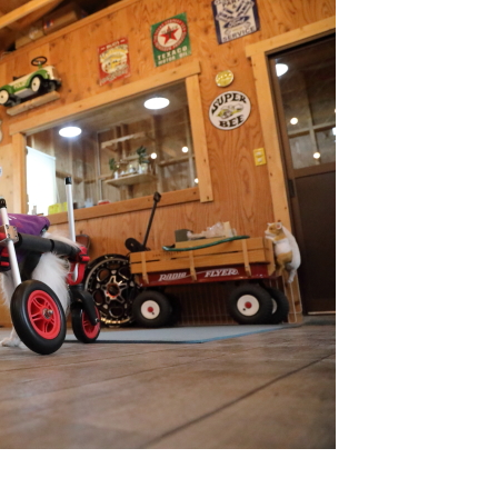
ラ
レ
秋
超大