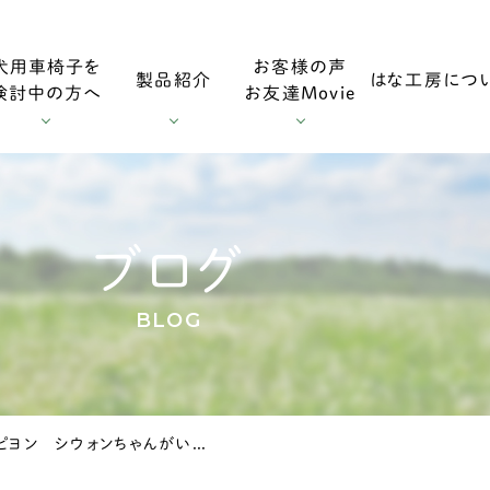
犬用車椅子を
お客様の声
製品紹介
はな工房につ
検討中の方へ
お友達Movie
用車椅子
お客様の声
採寸方法
ダックスフンド用車椅子
お友達Mo
ブログ
BLOG
用車椅子
調整方法
大型犬用車椅子
愛知県のパピヨン シウォンちゃんがいらっしゃいました。
症
輪車椅子
老犬の車椅子について
オプション・消耗部品