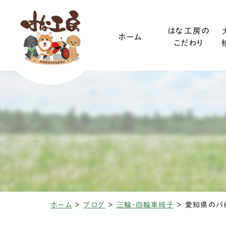
はな工房の
ホーム
こだわり
ご利用ガイド
小型犬
装着方法
中型犬
ホーム
>
ブログ
>
三輪・四輪車椅子
>
椎間板ヘルニアと
変性性脊髄
三輪・四