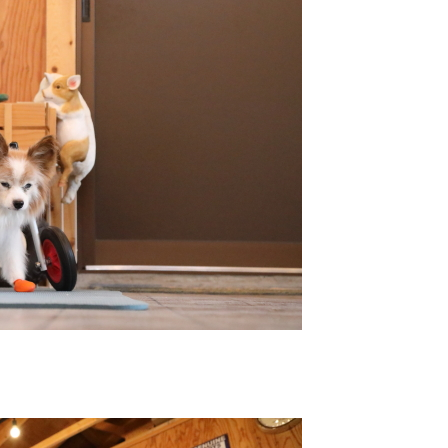
コ
サ
シ
シ
バ
ン
フ
ー
ボ
ボ
ホ