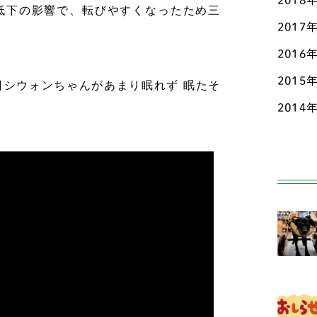
2018
低下の影響で、転びやすくなったため三
フ
2017
2016
ボ
2015
シウォンちゃんがあまり眠れず 眠たそ
ミ
2014
ワ
柴
甲
紀
大型
セ
ブ