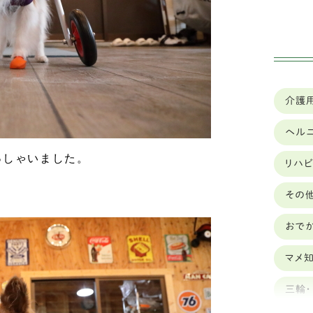
チ
チ
ト
介護
パ
ヘル
ペ
っしゃいました。
リハ
ポ
その
マ
おで
ミ
マメ
ヨ
三輪
中型