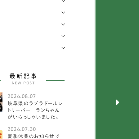
年
レンチブルドッグ
26
年
年
ストンテリア
1
年
ニチュアシュナウザー
6
年
イヤーフォックステリア
2
犬
32
最新記事
斐犬
1
NEW POST
州犬
1
2026.08.07
岐阜県のラブラドールレ
犬
104
トリーバー ランちゃん
がいらっしゃいました。
ントバーナード
1
2026.07.30
夏季休業のお知らせで
ルーマスティフ
2