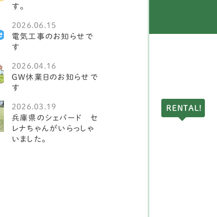
す。
ーストラリアンラブラド
1
2026.06.15
ードル
電気工事のお知らせで
す
イマラナー
1
2026.04.16
ランバースパニエル
1
GW休業日のお知らせで
す
イリッシュウルフハウ
1
ド
2026.03.19
RENTAL!
兵庫県のシェパード セ
イリッシュセッター
1
レナちゃんがいらっしゃ
いました。
ールドイングリッシュシ
1
プドッグ
レート・ピレニーズ
3
ールデンレトリーバー
8