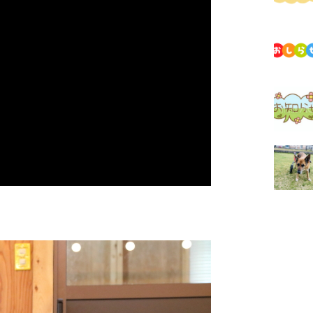
オ
ゥ
ワ
ク
ア
ン
ア
オ
ー
グ
ゴ