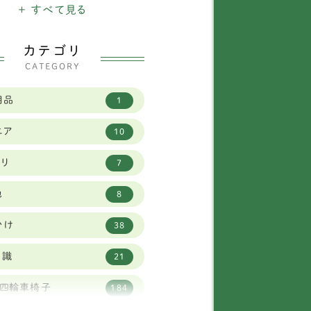
+ すべて見る
ベタンスパニエル
1
カテゴリ
ワワ
11
CATEGORY
イプードル
30
用品
1
ピヨン
11
ニア
10
キニーズ
1
ビリ
7
メラニアン
8
他
8
ルチーズ
3
かけ
38
ニチュアピンシャー
5
知識
21
ークシャーテリア
5
・四輪車椅子
184
犬
252