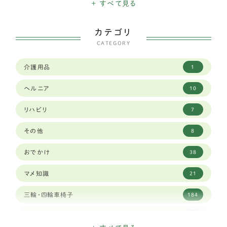
+ すべて見る
チワワ
11
カテゴリ
トイプードル
30
CATEGORY
パピヨン
11
介護用品
1
ペキニーズ
1
ヘルニア
10
ポメラニアン
8
リハビリ
7
マルチーズ
3
その他
8
ミニチュアピンシャー
5
おでかけ
38
ヨークシャーテリア
5
マメ知識
21
中型犬
252
三輪・四輪車椅子
184
アメリカンコッカースパニエル
2
日々のできごと
155
イタリアングレーハウンド
2