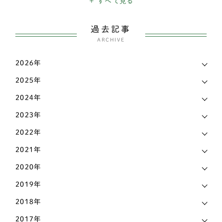
+ すべて見る
こだわり
45
ウェルシュコーギー
118
過去記事
お知らせ
28
シェルティー（シェットランドシープドッグ）
ARCHIVE
4
犬の出産・子育て
59
スピッツ
4
2026年
新着情報
539
2025年
パグ
9
メディア実績
13
2024年
バセットハウンド
2
2023年
ビーグル犬
2
2022年
ブルドッグ
1
2021年
フレンチブルドッグ
26
2020年
2019年
ボストンテリア
1
2018年
ミニチュアシュナウザー
6
2017年