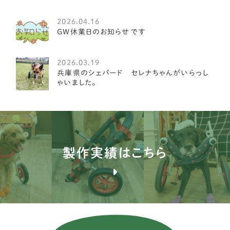
アイリッシュセッター
1
2026.04.16
GW休業日のお知らせです
オールドイングリッシュシープドッグ
1
グレート・ピレニーズ
3
2026.03.19
兵庫県のシェパード セレナちゃんがいらっし
ゴールデンレトリーバー
8
ゃいました。
コリー
1
サモエド
1
シェパード
14
製作実績はこちら
シベリアンハスキー
3
バーニーズ マウンテン ドッグ
9
フラットコーテッドレトリーバー
2
ボーダーコリー
10