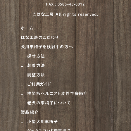
FAX : 0585-45-0312
©はな工房 All rights reserved.
ホーム
はな工房のこだわり
犬用車椅子を検討中の方へ
採寸方法
装着方法
調整方法
ご利用ガイド
椎間板ヘルニアと変性性脊髄症
老犬の車椅子について
製品紹介
小型犬用車椅子
ダックスフンド用車椅子