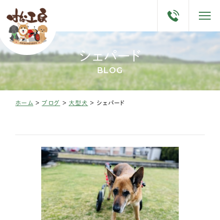
シェパード
BLOG
ホーム
>
ブログ
>
大型犬
>
シェパード