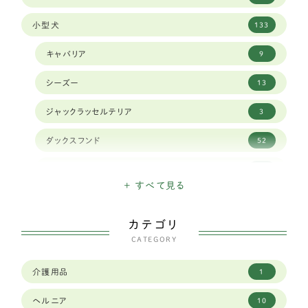
小型犬
133
キャバリア
9
シーズー
13
ジャックラッセルテリア
3
ダックスフンド
52
チベタンスパニエル
1
+ すべて見る
チワワ
11
カテゴリ
トイプードル
30
CATEGORY
パピヨン
11
介護用品
1
ペキニーズ
1
ヘルニア
10