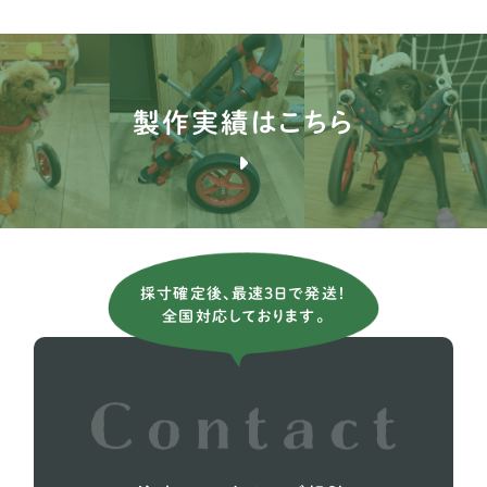
コリー
1
サモエド
1
シェパード
14
製作実績はこちら
シベリアンハスキー
3
バーニーズ マウンテン ドッグ
9
フラットコーテッドレトリーバー
2
ボーダーコリー
10
採寸確定後、最速3日で発送！
全国対応しております。
ボクサー
5
ホワイトシェパード
2
ラブラドールレトリーバー
36
レオンベルガー
1