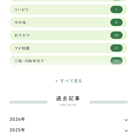
ポメラニアン
8
リハビリ
7
マルチーズ
3
その他
8
ミニチュアピンシャー
5
おでかけ
38
ヨークシャーテリア
5
マメ知識
21
中型犬
252
三輪・四輪車椅子
183
アメリカンコッカースパニエル
2
日々のできごと
155
イタリアングレーハウンド
2
+ すべて見る
こだわり
45
ウェルシュコーギー
118
過去記事
お知らせ
28
シェルティー（シェットランドシープドッグ）
ARCHIVE
4
犬の出産・子育て
59
スピッツ
4
2026年
新着情報
539
2025年
パグ
9