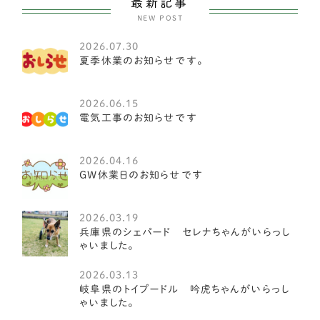
最新記事
NEW POST
セントバーナード
1
2026.07.30
ブルーマスティフ
2
夏季休業のお知らせです。
オーストラリアンラブラドゥードル
1
2026.06.15
ワイマラナー
1
電気工事のお知らせです
クランバースパニエル
1
2026.04.16
GW休業日のお知らせです
アイリッシュウルフハウンド
1
アイリッシュセッター
1
2026.03.19
兵庫県のシェパード セレナちゃんがいらっし
オールドイングリッシュシープドッグ
1
ゃいました。
グレート・ピレニーズ
3
2026.03.13
岐阜県のトイプードル 吟虎ちゃんがいらっし
ゴールデンレトリーバー
8
ゃいました。