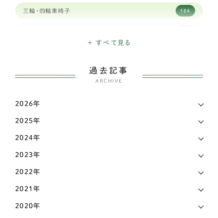
三輪・四輪車椅子
184
アメリカンコッカースパニエル
2
日々のできごと
155
イタリアングレーハウンド
2
+ すべて見る
こだわり
45
ウェルシュコーギー
118
過去記事
お知らせ
28
シェルティー（シェットランドシープドッグ）
ARCHIVE
4
犬の出産・子育て
59
スピッツ
4
2026年
新着情報
539
2025年
パグ
9
メディア実績
13
2024年
バセットハウンド
2
2023年
ビーグル犬
2
2022年
ブルドッグ
1
2021年
フレンチブルドッグ
26
2020年