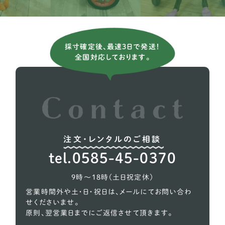
フラットコーテッドレトリーバー
2
ボーダーコリー
10
採寸確定後、最速3日で発送！
全国対応しております。
ボクサー
5
ホワイトシェパード
2
ラブラドールレトリーバー
37
レオンベルガー
1
注文・レンタルのご相談
秋田犬
2
tel.0585-45-0370
超大型犬
2
9時〜18時（土日祝定休）
営業時間外や土・日・祝日は、メールにてお問い合わ
せくださいませ。
原則、翌営業日までにご返信させて頂きます。