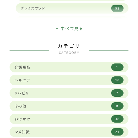
ダックスフンド
52
チベタンスパニエル
1
+ すべて見る
チワワ
11
カテゴリ
トイプードル
30
CATEGORY
パピヨン
11
介護用品
1
ペキニーズ
1
ヘルニア
10
ポメラニアン
8
リハビリ
7
マルチーズ
3
その他
8
ミニチュアピンシャー
5
おでかけ
38
ヨークシャーテリア
5
マメ知識
21
中型犬
252