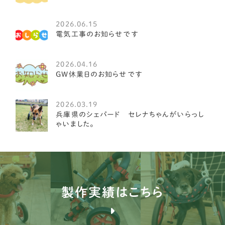
クランバースパニエル
1
2026.06.15
電気工事のお知らせです
アイリッシュウルフハウンド
1
アイリッシュセッター
1
2026.04.16
GW休業日のお知らせです
オールドイングリッシュシープドッグ
1
グレート・ピレニーズ
3
2026.03.19
兵庫県のシェパード セレナちゃんがいらっし
ゴールデンレトリーバー
8
ゃいました。
コリー
1
サモエド
1
シェパード
14
製作実績はこちら
シベリアンハスキー
3
バーニーズ マウンテン ドッグ
9