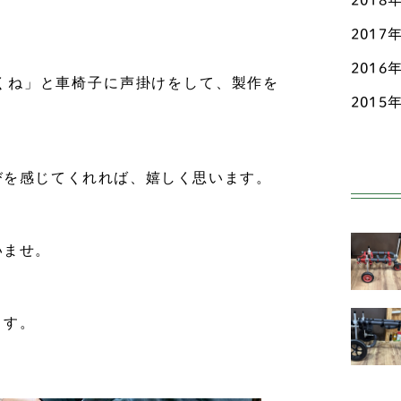
2018
2017
ペ
2016
ポ
くね」と車椅子に声掛けをして、製作を
2015
ホ
マ
びを感じてくれれば、嬉しく思います。
ミ
ヨ
いませ。
中型
ア
ます。
ン
オ
ド