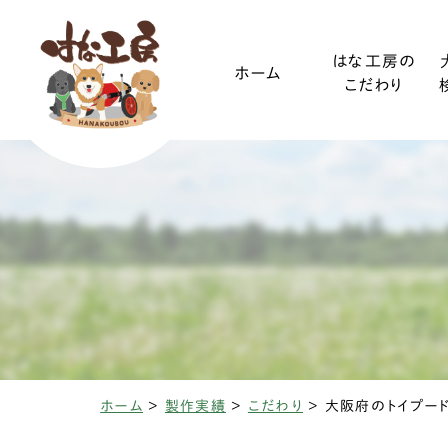
はな工房の
ホーム
こだわり
ご利用ガイド
小型犬
装着方法
中型犬
ホーム
>
製作実績
>
こだわり
>
椎間板ヘルニアと
変性性脊髄
三輪・四