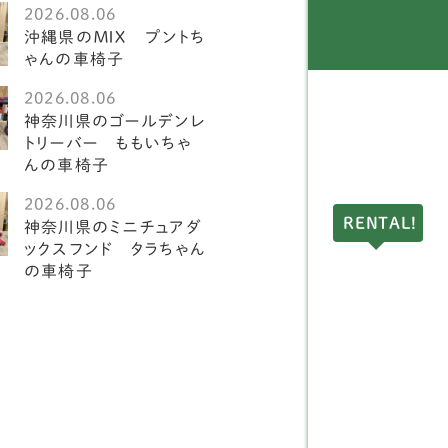
2026.08.06
ングリッシュスプリンガ
沖縄県のＭＩＸ プントち
1
スパニエル
ゃんの車椅子
2026.08.06
ークランドテリア
1
神奈川県のゴールデンレ
トリーバー ももいちゃ
ドリントンテリア
1
んの車椅子
ディアムプードル
1
2026.08.06
RENTAL!
神奈川県のミニチュアダ
球犬
2
ックスフンド タラちゃん
の車椅子
アーンテリア
3
ーストラリアンラブラド
4
ードル
ングリッシュポインター
1
ルドッグ
1