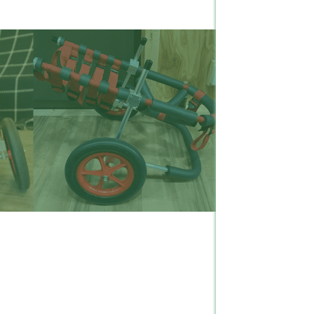
ェルシュテリア
1
ーストラリアンケルピー
1
ーギー
618
ェルティー（シェットラ
27
ドシープドッグ）
コティッシュテリア
2
ピッツ
10
セットハウンド
4
ーグル犬
29
チバセットグリフォンバ
1
デーン