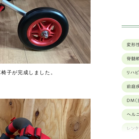
ミ
ハ
イ
変形
狆
脊髄
ト
車椅子が完成しました。
リハ
カ
前庭
豆
DM(
ブ
ヘル
キ
レン
シ