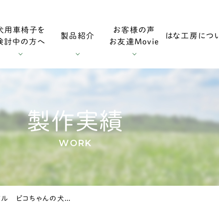
犬用車椅子を
お客様の声
製品紹介
はな工房につ
検討中の方へ
お友達Movie
用車椅子
お客様の声
採寸方法
ダックスフンド用車椅子
お友達Mo
製作実績
WORK
用車椅子
調整方法
大型犬用車椅子
大阪府のトイプードル ピコちゃんの犬の車椅子
症
輪車椅子
老犬の車椅子について
オプション・消耗部品