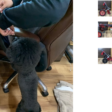
イ
ー
レ
ベ
ミ
琉
ケ
オ
ゥ
イ
ブ