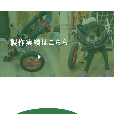
ウ
オ
コ
製作実績はこちら
シ
ン
ス
ス
バ
ビ
プ
ン