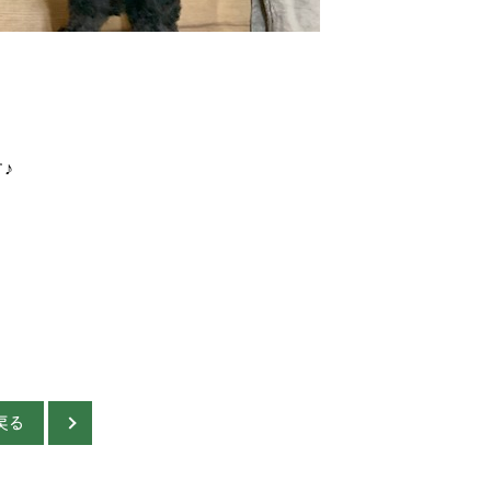
ブ
バ
ブ
♪
薩
ア
ニ
イ
イ
ス
戻る
イ
ウ