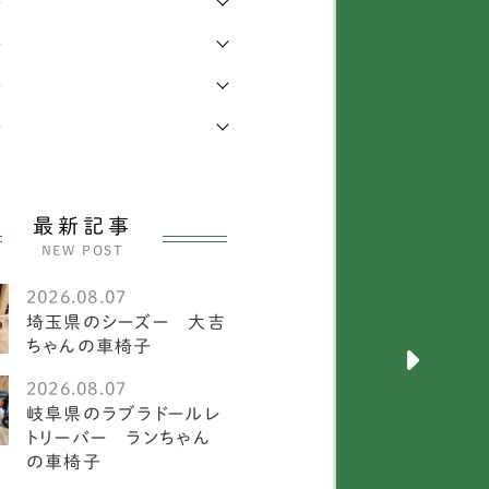
年
年
キニーズ
25
年
メラニアン
58
年
ワイトテリア
3
ルチーズ
27
最新記事
ニチュアピンシャー
26
NEW POST
ークシャーテリア
55
2026.08.07
埼玉県のシーズー 大吉
犬
2585
ちゃんの車椅子
メリカンフォックスハウ
2026.08.07
1
ド
岐阜県のラブラドールレ
トリーバー ランちゃん
ーストラリアンキャトル
の車椅子
1
ッグ