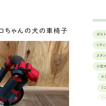
実績
車椅子のレンタル
コちゃんの犬の車椅子
ボス
ミデ
スタ
小型
ケ
ミ
ミ