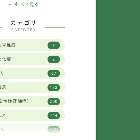
ニチュアシュナウザー
+ すべて見る
16
バニーズ
1
カテゴリ
CATEGORY
タリアングレイハウンド
11
性脊椎症
1
2
軟化症
2
イフォックステリア
1
ビリ
67
ニヘンダックスフンド
7
疾患
172
柴犬
30
変性性脊髄症)
200
リュッセルグリフォン
1
ニア
444
ャバリア
59
タル
3022
ーズー
84