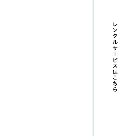
ルテリア
1
レンタルサービスは
センジー
2
リタニースパニエル
3
摩ビーグル
1
メリカンコッカースパ
26
エル
こちら
タリアングレーハウンド
9
ングリッシュコッカー
5
パニエル
ングリッシュブルドッグ
1
ィペット
5