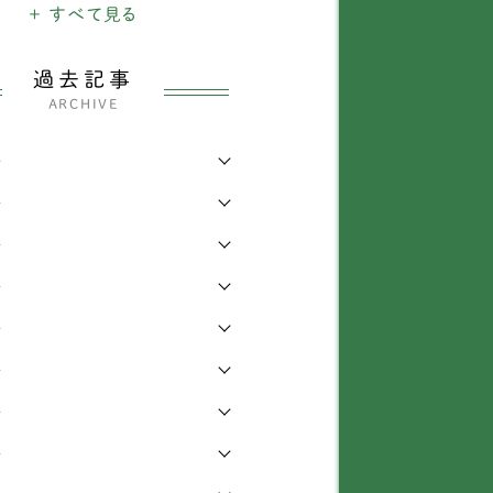
犬
+ すべて見る
1903
ャックラッセルテリア
38
のできごと
26
ックスフンド
337
過去記事
ARCHIVE
・四輪車椅子
3207
ベタンスパニエル
3
年
わり
339
ャイニーズ・クレステッ
1
・ドッグ
年
らせ
6
ワワ
138
年
知識
168
年
ィーカッププードル
1
症
473
年
イプードル
435
他
442
年
グ
72
年
ピヨン
69
年
ションフリーゼ
6