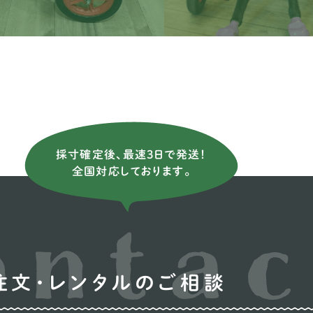
ウ
オ
コ
シ
ン
採寸確定後、最速3日で発送！
ス
全国対応しております。
ス
バ
ビ
注文・レンタルのご相談
プ
ン