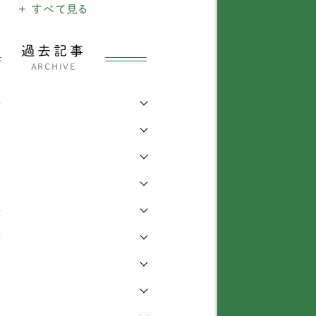
犬
+ すべて見る
1903
ャックラッセルテリア
38
のできごと
26
ックスフンド
337
過去記事
ARCHIVE
・四輪車椅子
3207
ベタンスパニエル
3
年
わり
339
ャイニーズ・クレステッ
1
・ドッグ
年
らせ
6
ワワ
138
年
知識
168
年
ィーカッププードル
1
症
473
年
イプードル
435
他
442
年
グ
72
年
ピヨン
69
年
ションフリーゼ
6