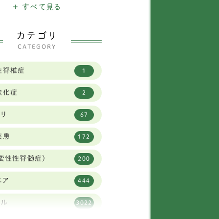
ニチュアシュナウザー
+ すべて見る
16
バニーズ
1
カテゴリ
CATEGORY
タリアングレイハウンド
11
性脊椎症
1
2
軟化症
2
イフォックステリア
1
ビリ
67
ニヘンダックスフンド
7
疾患
172
柴犬
30
変性性脊髄症)
200
リュッセルグリフォン
1
ニア
444
ャバリア
59
タル
3022
ーズー
84