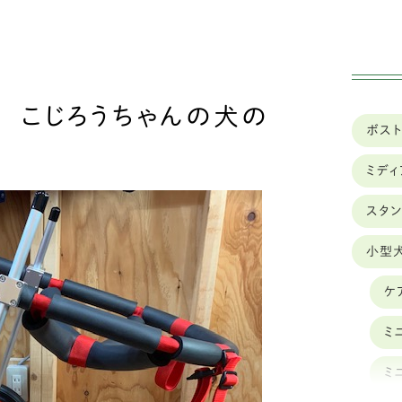
実績
車椅子のレンタル
 こじろうちゃんの犬の
ボス
ミデ
スタ
小型
ケ
ミ
ミ