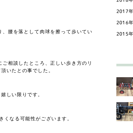
2018
2017
ペ
2016
ポ
り、腰を落として肉球を擦って歩いてい
2015
ホ
マ
にご相談したところ、正しい歩き方のリ
ミ
て頂いたとの事でした。
ヨ
中型
、嬉しい限りです。
ア
ン
大きくなる可能性がございます。
オ
ド