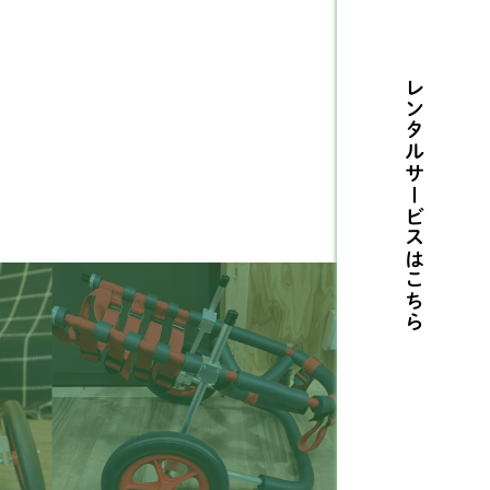
ルテリア
1
レンタルサービスは
センジー
2
リタニースパニエル
3
摩ビーグル
1
メリカンコッカースパ
26
エル
こちら
タリアングレーハウンド
9
ングリッシュコッカー
5
パニエル
ングリッシュブルドッグ
1
ィペット
5