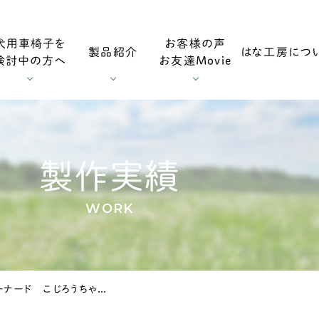
犬用車椅子を
お客様の声
製品紹介
はな工房につ
検討中の方へ
お友達Movie
用車椅子
お客様の声
採寸方法
ダックスフンド用車椅子
お友達Mo
製作実績
WORK
用車椅子
調整方法
大型犬用車椅子
佐賀県のセントバーナード こじろうちゃんの犬の車椅子
症
輪車椅子
老犬の車椅子について
オプション・消耗部品