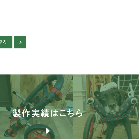
ブ
バ
ブ
戻る
薩
ア
ニ
イ
イ
ス
製作実績はこちら
イ
ウ