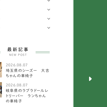
年
年
キニーズ
25
年
メラニアン
58
年
ワイトテリア
3
ルチーズ
27
最新記事
ニチュアピンシャー
26
NEW POST
ークシャーテリア
55
2026.08.07
埼玉県のシーズー 大吉
犬
2585
ちゃんの車椅子
メリカンフォックスハウ
2026.08.07
1
ド
岐阜県のラブラドールレ
トリーバー ランちゃん
ーストラリアンキャトル
の車椅子
1
ッグ