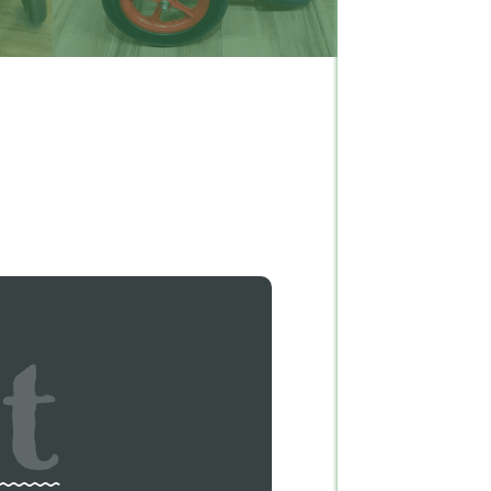
ェルシュテリア
1
ーストラリアンケルピー
1
ーギー
618
ェルティー（シェットラ
27
ドシープドッグ）
コティッシュテリア
2
ピッツ
10
セットハウンド
4
ーグル犬
29
チバセットグリフォンバ
1
デーン