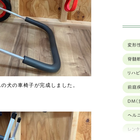
ミ
ハ
イ
変形
狆
脊髄
ト
リハ
カ
んの犬の車椅子が完成しました。
前庭
豆
DM(
ブ
ヘル
キ
レン
シ