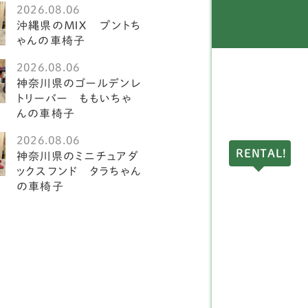
2026.08.06
ングリッシュスプリンガ
沖縄県のＭＩＸ プントち
1
スパニエル
ゃんの車椅子
2026.08.06
ークランドテリア
1
神奈川県のゴールデンレ
トリーバー ももいちゃ
ドリントンテリア
1
んの車椅子
ディアムプードル
1
2026.08.06
RENTAL!
神奈川県のミニチュアダ
球犬
2
ックスフンド タラちゃん
の車椅子
アーンテリア
3
ーストラリアンラブラド
4
ードル
ングリッシュポインター
1
ルドッグ
1