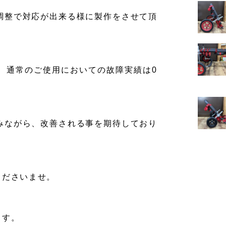
調整で対応が出来る様に製作をさせて頂
イ
ー
レ
、通常のご使用においての故障実績は0
ベ
ミ
琉
みながら、改善される事を期待しており
ケ
オ
ゥ
くださいませ。
イ
ます。
ブ