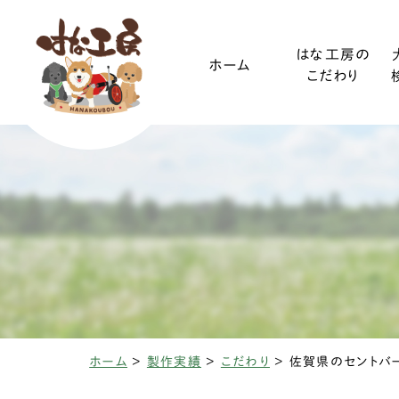
はな工房の
ホーム
こだわり
ご利用ガイド
小型犬
装着方法
中型犬
ホーム
>
製作実績
>
こだわり
>
椎間板ヘルニアと
変性性脊髄
三輪・四