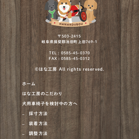
ミニチュアプードル
2
ミニチュアブルテリア
1
ワイヤーフォックステリア
12
〒503-2415
岐阜県揖斐郡池田町上田769-1
北海道犬
4
TEL : 0585-45-0370
FAX : 0585-45-0312
川上犬
1
©はな工房 All rights reserved.
柴犬
930
ホーム
甲斐犬
21
はな工房のこだわり
紀州犬
8
犬用車椅子を検討中の方へ
大型犬
684
採寸方法
装着方法
ニュージーランドヘディングドッグ
1
調整方法
ベルジアン・タービュレン
1