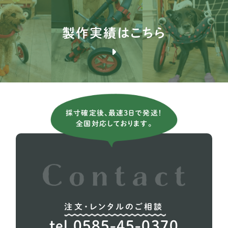
ブルテリア
1
製作実績はこちら
バセンジー
2
ブリタニースパニエル
3
薩摩ビーグル
1
アメリカンコッカースパニエル
26
採寸確定後、最速3日で発送！
全国対応しております。
イタリアングレーハウンド
9
イングリッシュコッカー スパニエル
5
イングリッシュブルドッグ
1
ウィペット
5
注文・レンタルのご相談
ウェルシュテリア
1
tel.0585-45-0370