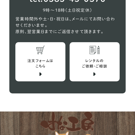
オーストラリアンケルピー
1
9時〜18時（土日祝定休）
コーギー
618
営業時間外や土・日・祝日は、メールにてお問い合わ
せくださいませ。
シェルティー（シェットランドシープドッグ）
27
原則、翌営業日までにご返信させて頂きます。
スコティッシュテリア
2
スピッツ
10
注文フォームは
レンタルの
バセットハウンド
こちら
ご依頼・ご相談
4
ビーグル犬
29
プチバセットグリフォンバンデーン
1
フレンチブルドッグ
152
ボストンテリア
12
ミニチュアシュナウザー
73