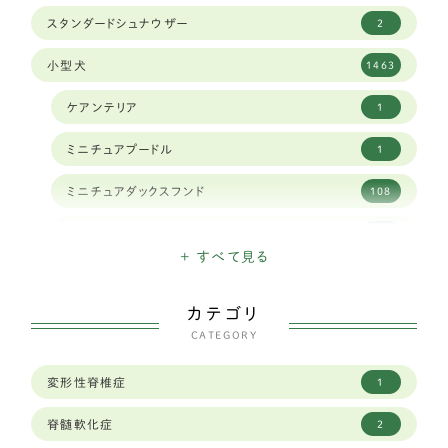
スタンダードシュナウザー
2
小型犬
1463
ケアンテリア
1
ミニチュアプードル
1
ミニチュアダックスフンド
108
ミニチュアシュナウザー
16
+ すべて見る
ハバニーズ
1
カテゴリ
イタリアングレイハウンド
11
CATEGORY
狆
2
変形性脊椎症
1
トイフォックステリア
1
脊髄軟化症
2
カニヘンダックスフンド
7