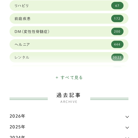
リハビリ
67
豆柴犬
30
前庭疾患
172
ブリュッセルグリフォン
1
DM(変性性脊髄症)
200
キャバリア
59
ヘルニア
444
シーズー
84
レンタル
3022
ジャックラッセルテリア
38
高齢犬
1903
ダックスフンド
337
+ すべて見る
日々のできごと
26
チベタンスパニエル
3
過去記事
三輪・四輪車椅子
3207
チャイニーズ・クレステッド・ドッグ
ARCHIVE
1
こだわり
339
チワワ
138
2026年
お知らせ
6
2025年
ティーカッププードル
1
マメ知識
168
2024年