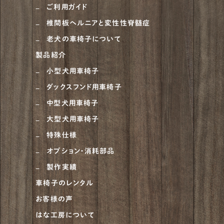
ご利用ガイド
オーストラリアンシェパード
4
椎間板ヘルニアと変性性脊髄症
老犬の車椅子について
ラブラドゥードル
1
製品紹介
ラフコリー
6
小型犬用車椅子
ナポリタンマスティフ
1
ダックスフンド用車椅子
ブルーマスティフ
中型犬用車椅子
1
大型犬用車椅子
ハスキー
4
特殊仕様
ゴールデンドゥードル
5
オプション・消耗部品
ピットブル
1
製作実績
車椅子のレンタル
アメリカンブリー
1
お客様の声
チャウチャウ
2
はな工房について