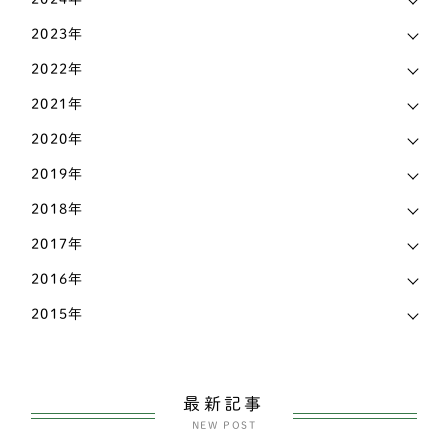
トイプードル
435
認知症
2023年
473
パグ
72
2022年
その他
442
パピヨン
69
2021年
ビションフリーゼ
6
2020年
2019年
ペキニーズ
25
2018年
ポメラニアン
58
2017年
ホワイトテリア
3
2016年
マルチーズ
27
2015年
ミニチュアピンシャー
26
ヨークシャーテリア
55
最新記事
NEW POST
中型犬
2585