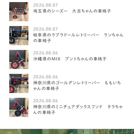
2026.08.07
アメリカンフォックスハウンド
1
埼玉県のシーズー 大吉ちゃんの車椅子
オーストラリアンキャトルドッグ
1
2026.08.07
イングリッシュスプリンガースパニエル
1
岐阜県のラブラドールレトリーバー ランちゃん
の車椅子
レークランドテリア
1
2026.08.06
ベドリントンテリア
1
沖縄県のＭＩＸ プントちゃんの車椅子
ミディアムプードル
1
2026.08.06
琉球犬
神奈川県のゴールデンレトリーバー ももいち
2
ゃんの車椅子
ケアーンテリア
3
2026.08.06
神奈川県のミニチュアダックスフンド タラちゃ
オーストラリアンラブラドゥードル
4
んの車椅子
イングリッシュポインター
1
ブルドッグ
1