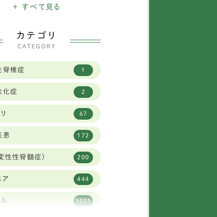
ニチュアシュナウザー
+ すべて見る
16
バニーズ
1
カテゴリ
CATEGORY
タリアングレイハウンド
11
性脊椎症
1
2
軟化症
2
イフォックステリア
1
ビリ
67
ニヘンダックスフンド
7
疾患
172
柴犬
30
変性性脊髄症)
200
リュッセルグリフォン
1
ニア
444
ャバリア
59
タル
3021
ーズー
83