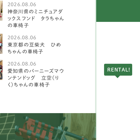
2026.08.06
ングリッシュスプリンガ
神奈川県のミニチュアダ
1
スパニエル
ックスフンド タラちゃん
の車椅子
ークランドテリア
1
2026.08.06
東京都の豆柴犬 ひめ
ドリントンテリア
1
ちゃんの車椅子
ディアムプードル
1
2026.08.06
RENTAL!
愛知県のバーニーズマウ
球犬
2
ンテンドッグ 立空（り
く）ちゃんの車椅子
アーンテリア
3
ーストラリアンラブラド
4
ードル
ングリッシュポインター
1
ルドッグ
1