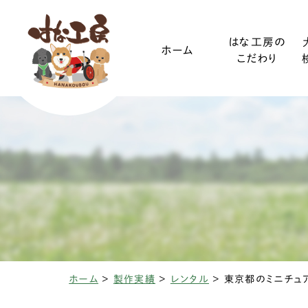
はな工房の
ホーム
こだわり
ご利用ガイド
小型犬
装着方法
中型犬
ホーム
>
製作実績
>
レンタル
>
椎間板ヘルニアと
変性性脊髄
三輪・四