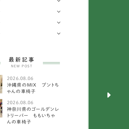
年
年
キニーズ
25
年
メラニアン
58
年
ワイトテリア
3
ルチーズ
27
最新記事
ニチュアピンシャー
26
NEW POST
ークシャーテリア
55
2026.08.06
沖縄県のＭＩＸ プントち
犬
2585
ゃんの車椅子
メリカンフォックスハウ
2026.08.06
1
ド
神奈川県のゴールデンレ
トリーバー ももいちゃ
ーストラリアンキャトル
んの車椅子
1
ッグ