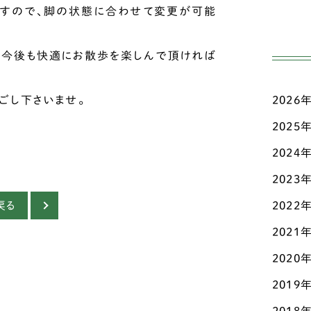
高齢
ジ
すので、脚の状態に合わせて変更が可能
日々
ダ
が今後も快適にお散歩を楽しんで頂ければ
三輪
チ
ごし下さいませ。
2026
こだ
チ
ド
2025
お知
チ
2024
マメ
2023
テ
認知
戻る
2022
ト
その
2021
パ
2020
パ
2019
ビ