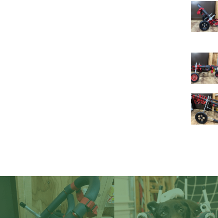
イ
ー
レ
ベ
ミ
琉
ケ
オ
ゥ
イ
ブ