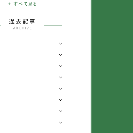
犬
+ すべて見る
1901
ャックラッセルテリア
38
のできごと
26
ックスフンド
337
過去記事
ARCHIVE
・四輪車椅子
3205
ベタンスパニエル
3
年
わり
339
ャイニーズ・クレステッ
1
・ドッグ
年
らせ
6
ワワ
138
年
知識
168
年
ィーカッププードル
1
症
473
年
イプードル
435
他
442
年
グ
72
年
ピヨン
69
年
ションフリーゼ
6