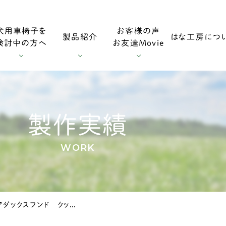
犬用車椅子を
お客様の声
製品紹介
はな工房につ
検討中の方へ
お友達Movie
用車椅子
お客様の声
採寸方法
ダックスフンド用車椅子
お友達Mo
製作実績
WORK
用車椅子
調整方法
大型犬用車椅子
東京都のミニチュアダックスフンド クッキーちゃんの車椅子
症
輪車椅子
老犬の車椅子について
オプション・消耗部品