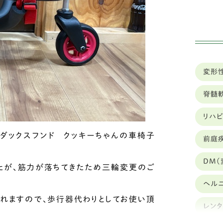
ミ
ハ
イ
変形
狆
脊髄
ト
リハ
カ
ダックスフンド クッキーちゃんの車椅子
前庭
豆
DM(
ブ
たが、筋力が落ちてきたため三輪変更のご
ヘル
キ
れますので、歩行器代わりとしてお使い頂
レン
シ