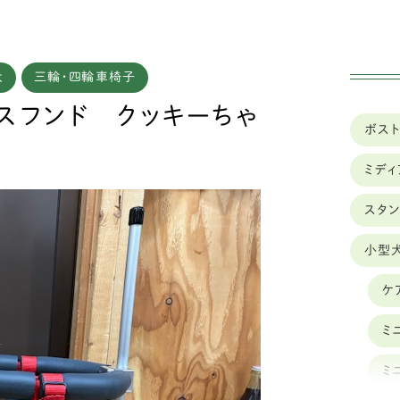
犬
三輪・四輪車椅子
実績
車椅子のレンタル
スフンド クッキーちゃ
ボス
ミデ
スタ
小型
ケ
ミ
ミ