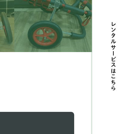
ルテリア
1
レンタルサービスは
センジー
2
リタニースパニエル
3
摩ビーグル
1
メリカンコッカースパ
26
エル
こちら
タリアングレーハウンド
9
ングリッシュコッカー
5
パニエル
ングリッシュブルドッグ
1
ィペット
5