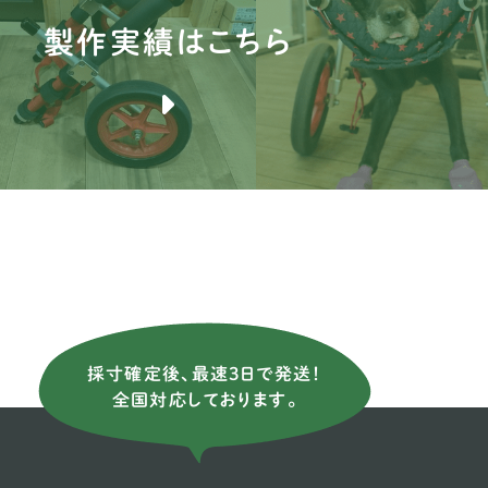
製作実績はこちら
ブ
バ
ブ
薩
ア
ニ
イ
イ
採寸確定後、最速3日で発送！
ス
全国対応しております。
イ
ウ