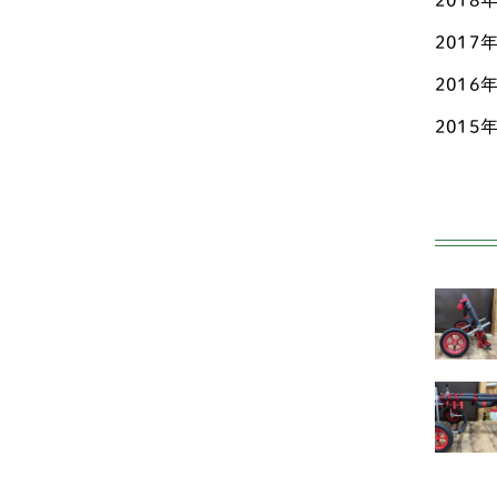
2018
2017
ペ
2016
ポ
2015
ホ
マ
ミ
ヨ
中型
ア
ン
オ
ド