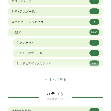
ボストンテリア
1
ミディアムプードル
1
スタンダードシュナウザー
2
小型犬
1463
ケアンテリア
1
ミニチュアプードル
1
ミニチュアダックスフンド
108
ミニチュアシュナウザー
16
+ すべて見る
ハバニーズ
1
カテゴリ
イタリアングレイハウンド
11
CATEGORY
狆
2
変形性脊椎症
1