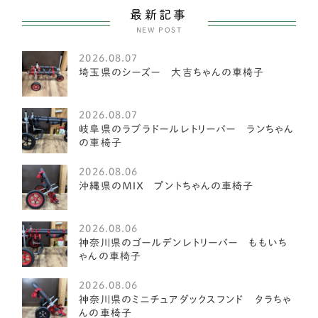
ヨークシャーテリア
55
最新記事
NEW POST
中型犬
2585
2026.08.07
アメリカンフォックスハウンド
1
埼玉県のシーズー 大吉ちゃんの車椅子
オーストラリアンキャトルドッグ
1
2026.08.07
イングリッシュスプリンガースパニエル
1
岐阜県のラブラドールレトリーバー ランちゃん
の車椅子
レークランドテリア
1
2026.08.06
ベドリントンテリア
1
沖縄県のＭＩＸ プントちゃんの車椅子
ミディアムプードル
1
2026.08.06
琉球犬
神奈川県のゴールデンレトリーバー ももいち
2
ゃんの車椅子
ケアーンテリア
3
2026.08.06
神奈川県のミニチュアダックスフンド タラちゃ
オーストラリアンラブラドゥードル
4
んの車椅子