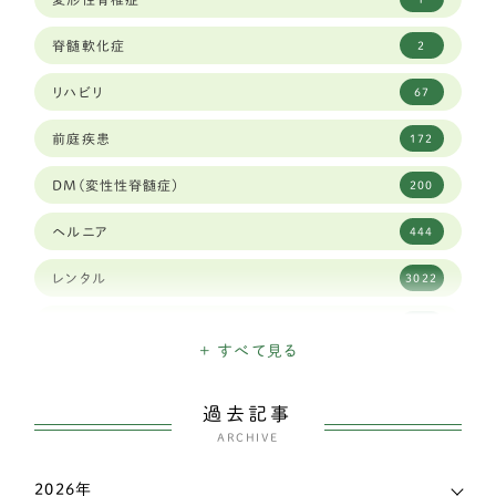
トイフォックステリア
1
脊髄軟化症
2
カニヘンダックスフンド
7
リハビリ
67
豆柴犬
30
前庭疾患
172
ブリュッセルグリフォン
1
DM(変性性脊髄症)
200
キャバリア
59
ヘルニア
444
シーズー
84
レンタル
3022
ジャックラッセルテリア
38
高齢犬
1903
ダックスフンド
337
+ すべて見る
日々のできごと
26
チベタンスパニエル
3
過去記事
三輪・四輪車椅子
3207
チャイニーズ・クレステッド・ドッグ
ARCHIVE
1
こだわり
339
チワワ
138
2026年