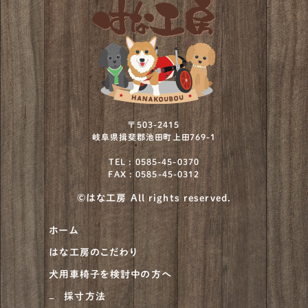
ボストンテリア
12
ミニチュアシュナウザー
73
ミニチュアプードル
2
ミニチュアブルテリア
1
ワイヤーフォックステリア
12
〒503-2415
岐阜県揖斐郡池田町上田769-1
北海道犬
4
TEL : 0585-45-0370
FAX : 0585-45-0312
川上犬
1
©はな工房 All rights reserved.
柴犬
930
ホーム
甲斐犬
21
はな工房のこだわり
紀州犬
8
犬用車椅子を検討中の方へ
大型犬
684
採寸方法