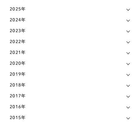
お知らせ
6
2025年
ティーカッププードル
1
マメ知識
168
2024年
トイプードル
435
認知症
2023年
473
パグ
72
2022年
その他
442
パピヨン
69
2021年
ビションフリーゼ
6
2020年
2019年
ペキニーズ
25
2018年
ポメラニアン
58
2017年
ホワイトテリア
3
2016年
マルチーズ
27
2015年
ミニチュアピンシャー
26