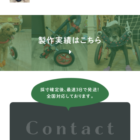
イングリッシュポインター
1
ブルドッグ
1
ブルテリア
1
製作実績はこちら
バセンジー
2
ブリタニースパニエル
3
薩摩ビーグル
1
アメリカンコッカースパニエル
26
採寸確定後、最速3日で発送！
全国対応しております。
イタリアングレーハウンド
9
イングリッシュコッカー スパニエル
5
イングリッシュブルドッグ
1
ウィペット
5