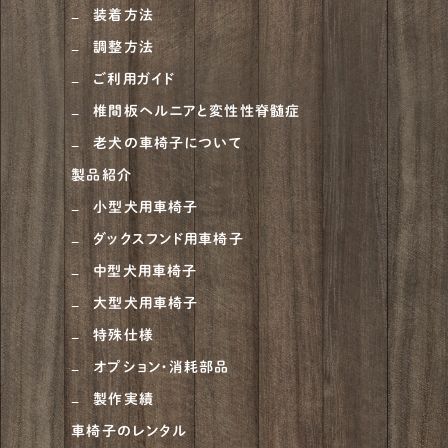
装着方法
ニュージーランドヘディングドッグ
1
調整方法
ベルジアン・タービュレン
1
ご利用ガイド
オーストラリアンシェパード
4
椎間板ヘルニアと変性性脊髄症
老犬の車椅子について
ラブラドゥードル
1
製品紹介
ラフコリー
6
小型犬用車椅子
ナポリタンマスティフ
1
ダックスフンド用車椅子
ブルーマスティフ
中型犬用車椅子
1
大型犬用車椅子
ハスキー
4
特殊仕様
ゴールデンドゥードル
5
オプション・消耗部品
ピットブル
1
製作実績
車椅子のレンタル
アメリカンブリー
1