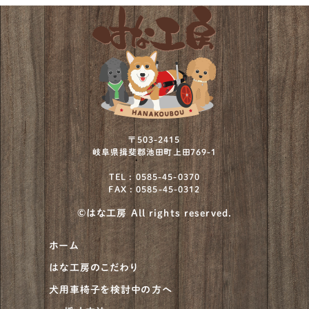
ボストンテリア
12
ミニチュアシュナウザー
73
ミニチュアプードル
2
ミニチュアブルテリア
1
ワイヤーフォックステリア
12
〒503-2415
岐阜県揖斐郡池田町上田769-1
北海道犬
4
TEL : 0585-45-0370
FAX : 0585-45-0312
川上犬
1
©はな工房 All rights reserved.
柴犬
930
ホーム
甲斐犬
21
はな工房のこだわり
紀州犬
8
犬用車椅子を検討中の方へ
大型犬
682