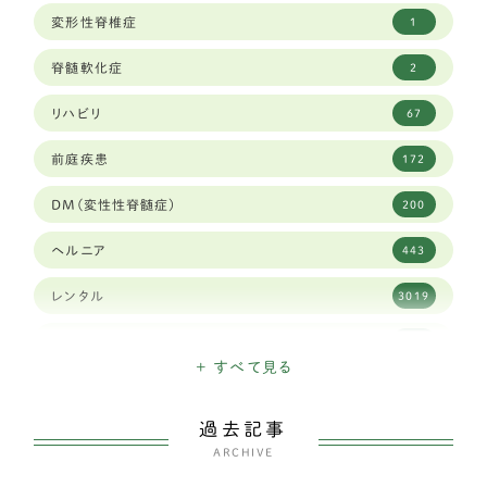
変形性脊椎症
1
トイフォックステリア
1
脊髄軟化症
2
カニヘンダックスフンド
7
リハビリ
67
豆柴犬
30
前庭疾患
172
ブリュッセルグリフォン
1
DM(変性性脊髄症)
200
キャバリア
59
ヘルニア
443
シーズー
83
レンタル
3019
ジャックラッセルテリア
38
高齢犬
1900
ダックスフンド
337
+ すべて見る
日々のできごと
26
チベタンスパニエル
3
過去記事
三輪・四輪車椅子
3204
チャイニーズ・クレステッド・ドッグ
ARCHIVE
1
こだわり
339