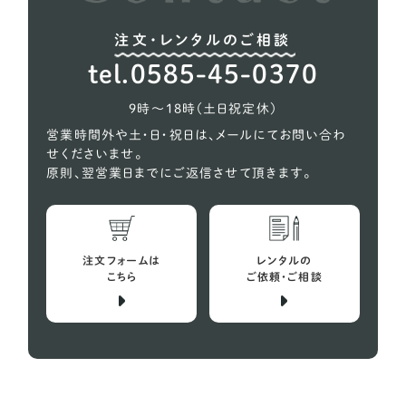
ウィペット
5
注文・レンタルのご相談
ウェルシュテリア
1
tel.0585-45-0370
オーストラリアンケルピー
1
9時〜18時（土日祝定休）
コーギー
618
営業時間外や土・日・祝日は、メールにてお問い合わ
せくださいませ。
シェルティー（シェットランドシープドッグ）
27
原則、翌営業日までにご返信させて頂きます。
スコティッシュテリア
2
スピッツ
10
注文フォームは
レンタルの
バセットハウンド
こちら
ご依頼・ご相談
4
ビーグル犬
29
プチバセットグリフォンバンデーン
1
フレンチブルドッグ
152