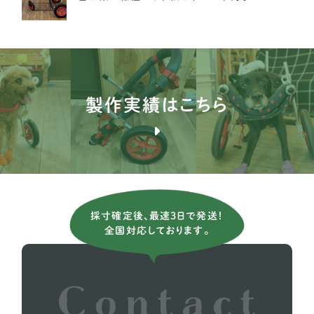
イングリッシュポインター
1
ブルドッグ
1
ブルテリア
1
製作実績はこちら
バセンジー
2
ブリタニースパニエル
3
薩摩ビーグル
1
アメリカンコッカースパニエル
26
採寸確定後、最速3日で発送！
全国対応しております。
イタリアングレーハウンド
9
イングリッシュコッカー スパニエル
5
イングリッシュブルドッグ
1