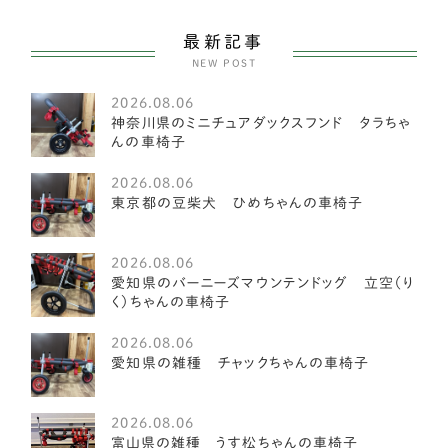
ヨークシャーテリア
55
最新記事
NEW POST
中型犬
2585
2026.08.06
アメリカンフォックスハウンド
1
神奈川県のミニチュアダックスフンド タラちゃ
んの車椅子
オーストラリアンキャトルドッグ
1
2026.08.06
イングリッシュスプリンガースパニエル
1
東京都の豆柴犬 ひめちゃんの車椅子
レークランドテリア
1
2026.08.06
ベドリントンテリア
1
愛知県のバーニーズマウンテンドッグ 立空（り
く）ちゃんの車椅子
ミディアムプードル
1
2026.08.06
琉球犬
愛知県の雑種 チャックちゃんの車椅子
2
ケアーンテリア
3
2026.08.06
富山県の雑種 うす松ちゃんの車椅子
オーストラリアンラブラドゥードル
4