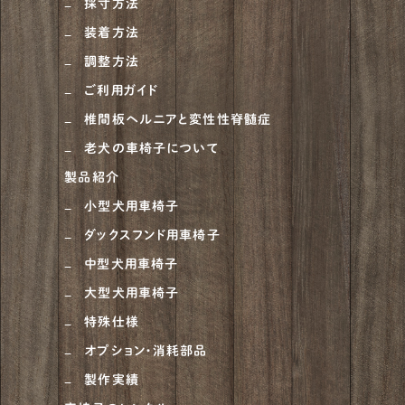
採寸方法
装着方法
ニュージーランドヘディングドッグ
1
調整方法
ベルジアン・タービュレン
1
ご利用ガイド
オーストラリアンシェパード
4
椎間板ヘルニアと変性性脊髄症
老犬の車椅子について
ラブラドゥードル
1
製品紹介
ラフコリー
6
小型犬用車椅子
ナポリタンマスティフ
1
ダックスフンド用車椅子
ブルーマスティフ
中型犬用車椅子
1
大型犬用車椅子
ハスキー
4
特殊仕様
ゴールデンドゥードル
5
オプション・消耗部品
ピットブル
1
製作実績