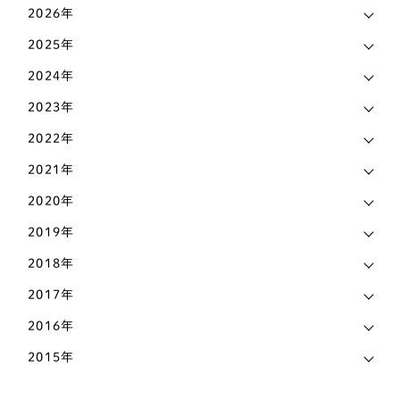
チワワ
138
2026年
お知らせ
6
2025年
ティーカッププードル
1
マメ知識
168
2024年
トイプードル
435
認知症
2023年
473
パグ
72
2022年
その他
442
パピヨン
69
2021年
ビションフリーゼ
6
2020年
2019年
ペキニーズ
25
2018年
ポメラニアン
58
2017年
ホワイトテリア
3
2016年
マルチーズ
27
2015年
ミニチュアピンシャー
26