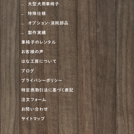
大型犬用車椅子
ハスキー
4
特殊仕様
ゴールデンドゥードル
5
オプション・消耗部品
ピットブル
1
製作実績
車椅子のレンタル
アメリカンブリー
1
お客様の声
チャウチャウ
2
はな工房について
ビアデッドコリー
2
ブログ
プライバシーポリシー
グレートデーン
5
特定商取引法に基づく表記
ベルジアンタービュレン
2
注文フォーム
アイリッシュセッター
4
お問い合わせ
サイトマップ
アフガンハウンド
1
アメリカンピットブルテリア
2