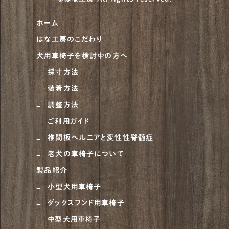
柴犬
930
ホーム
甲斐犬
21
はな工房のこだわり
紀州犬
8
犬用車椅子を検討中の方へ
大型犬
683
採寸方法
装着方法
ニュージーランドヘディングドッグ
1
調整方法
ベルジアン・タービュレン
1
ご利用ガイド
オーストラリアンシェパード
4
椎間板ヘルニアと変性性脊髄症
老犬の車椅子について
ラブラドゥードル
1
製品紹介
ラフコリー
6
小型犬用車椅子
ナポリタンマスティフ
1
ダックスフンド用車椅子
ブルーマスティフ
中型犬用車椅子
1