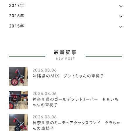
2017年
ホワイトテリア
3
2016年
マルチーズ
27
2015年
ミニチュアピンシャー
26
ヨークシャーテリア
55
最新記事
NEW POST
中型犬
2585
2026.08.06
アメリカンフォックスハウンド
1
沖縄県のＭＩＸ プントちゃんの車椅子
オーストラリアンキャトルドッグ
1
2026.08.06
イングリッシュスプリンガースパニエル
1
神奈川県のゴールデンレトリーバー ももいち
ゃんの車椅子
レークランドテリア
1
2026.08.06
ベドリントンテリア
1
神奈川県のミニチュアダックスフンド タラちゃ
んの車椅子