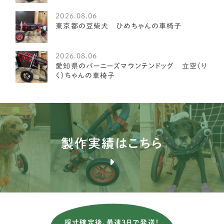
ミディアムプードル
1
2026.08.06
琉球犬
東京都の豆柴犬 ひめちゃんの車椅子
2
ケアーンテリア
3
2026.08.06
愛知県のバーニーズマウンテンドッグ 立空（り
オーストラリアンラブラドゥードル
4
く）ちゃんの車椅子
イングリッシュポインター
1
ブルドッグ
1
ブルテリア
1
製作実績はこちら
バセンジー
2
ブリタニースパニエル
3
薩摩ビーグル
1
アメリカンコッカースパニエル
26
採寸確定後、最速3日で発送！