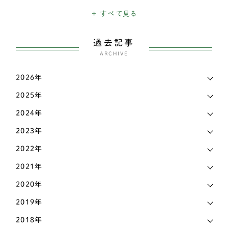
高齢犬
1901
ダックスフンド
337
+ すべて見る
日々のできごと
26
チベタンスパニエル
3
過去記事
三輪・四輪車椅子
3205
チャイニーズ・クレステッド・ドッグ
ARCHIVE
1
こだわり
339
チワワ
138
2026年
お知らせ
6
2025年
ティーカッププードル
1
マメ知識
168
2024年
トイプードル
435
認知症
2023年
473
パグ
72
2022年
その他
442
パピヨン
69
2021年
ビションフリーゼ
6
2020年
2019年
ペキニーズ
25
2018年
ポメラニアン
58