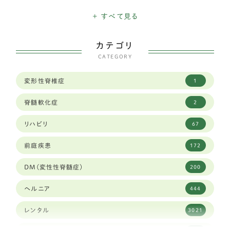
ミニチュアシュナウザー
16
+ すべて見る
ハバニーズ
1
カテゴリ
イタリアングレイハウンド
11
CATEGORY
狆
2
変形性脊椎症
1
トイフォックステリア
1
脊髄軟化症
2
カニヘンダックスフンド
7
リハビリ
67
豆柴犬
30
前庭疾患
172
ブリュッセルグリフォン
1
DM(変性性脊髄症)
200
キャバリア
59
ヘルニア
444
シーズー
83
レンタル
3021
ジャックラッセルテリア
38