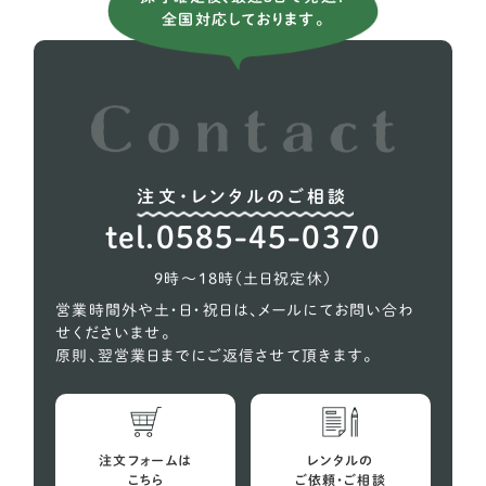
全国対応しております。
イタリアングレーハウンド
9
イングリッシュコッカー スパニエル
5
イングリッシュブルドッグ
1
ウィペット
5
注文・レンタルのご相談
ウェルシュテリア
1
tel.0585-45-0370
オーストラリアンケルピー
1
9時〜18時（土日祝定休）
コーギー
618
営業時間外や土・日・祝日は、メールにてお問い合わ
せくださいませ。
シェルティー（シェットランドシープドッグ）
27
原則、翌営業日までにご返信させて頂きます。
スコティッシュテリア
2
スピッツ
10
注文フォームは
レンタルの
バセットハウンド
こちら
ご依頼・ご相談
4