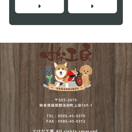
ビーグル犬
29
プチバセットグリフォンバンデーン
1
フレンチブルドッグ
152
ボストンテリア
12
ミニチュアシュナウザー
73
ミニチュアプードル
2
ミニチュアブルテリア
1
ワイヤーフォックステリア
12
〒503-2415
岐阜県揖斐郡池田町上田769-1
北海道犬
4
TEL : 0585-45-0370
FAX : 0585-45-0312
川上犬
1
©はな工房 All rights reserved.