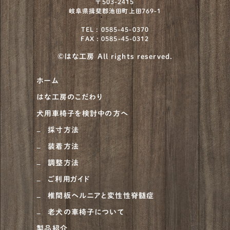
〒503-2415
岐阜県揖斐郡池田町上田769-1
北海道犬
4
TEL : 0585-45-0370
FAX : 0585-45-0312
川上犬
1
©はな工房 All rights reserved.
柴犬
930
ホーム
甲斐犬
21
はな工房のこだわり
紀州犬
8
犬用車椅子を検討中の方へ
大型犬
684
採寸方法
装着方法
ニュージーランドヘディングドッグ
1
調整方法
ベルジアン・タービュレン
1
ご利用ガイド
オーストラリアンシェパード
4
椎間板ヘルニアと変性性脊髄症
老犬の車椅子について
ラブラドゥードル
1
製品紹介