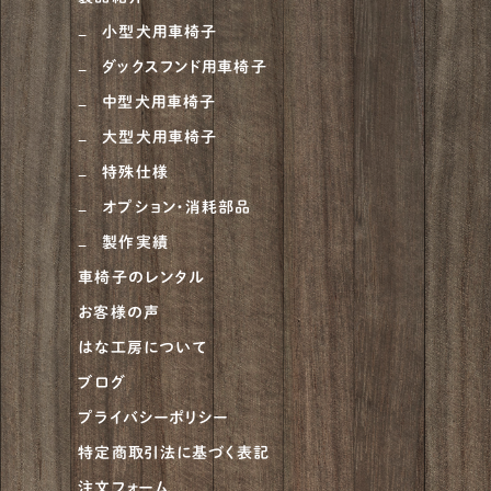
ラフコリー
6
小型犬用車椅子
ナポリタンマスティフ
1
ダックスフンド用車椅子
ブルーマスティフ
中型犬用車椅子
1
大型犬用車椅子
ハスキー
4
特殊仕様
ゴールデンドゥードル
5
オプション・消耗部品
ピットブル
1
製作実績
車椅子のレンタル
アメリカンブリー
1
お客様の声
チャウチャウ
2
はな工房について
ビアデッドコリー
2
ブログ
プライバシーポリシー
グレートデーン
5
特定商取引法に基づく表記
ベルジアンタービュレン
2
注文フォーム