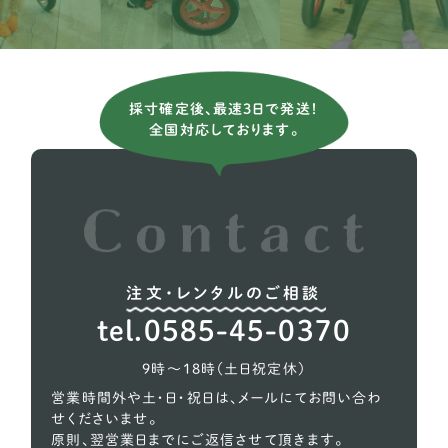
ブリタニースパニエル
3
薩摩ビーグル
1
アメリカンコッカースパニエル
26
採寸確定後、最速3日で発送！
全国対応しております。
イタリアングレーハウンド
9
イングリッシュコッカー スパニエル
5
イングリッシュブルドッグ
1
ウィペット
5
注文・レンタルのご相談
ウェルシュテリア
1
tel.0585-45-0370
オーストラリアンケルピー
1
9時〜18時（土日祝定休）
コーギー
618
営業時間外や土・日・祝日は、メールにてお問い合わ
せくださいませ。
シェルティー（シェットランドシープドッグ）
27
原則、翌営業日までにご返信させて頂きます。