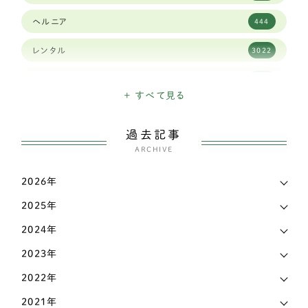
キャバリア
59
ヘルニア
444
シーズー
84
レンタル
3022
ジャックラッセルテリア
38
高齢犬
1903
ダックスフンド
337
+ すべて見る
日々のできごと
26
チベタンスパニエル
3
過去記事
三輪・四輪車椅子
3207
チャイニーズ・クレステッド・ドッグ
ARCHIVE
1
こだわり
339
チワワ
138
2026年
お知らせ
6
2025年
ティーカッププードル
1
マメ知識
168
2024年
トイプードル
435
認知症
2023年
473
パグ
72
2022年
その他
442
パピヨン
69
2021年