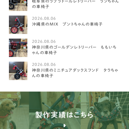
岐阜県のラブラドールレトリーバー ランちゃん
の車椅子
レークランドテリア
1
2026.08.06
ベドリントンテリア
1
沖縄県のＭＩＸ プントちゃんの車椅子
ミディアムプードル
1
2026.08.06
琉球犬
神奈川県のゴールデンレトリーバー ももいち
2
ゃんの車椅子
ケアーンテリア
3
2026.08.06
神奈川県のミニチュアダックスフンド タラちゃ
オーストラリアンラブラドゥードル
4
んの車椅子
イングリッシュポインター
1
ブルドッグ
1
ブルテリア
1
製作実績はこちら
バセンジー
2