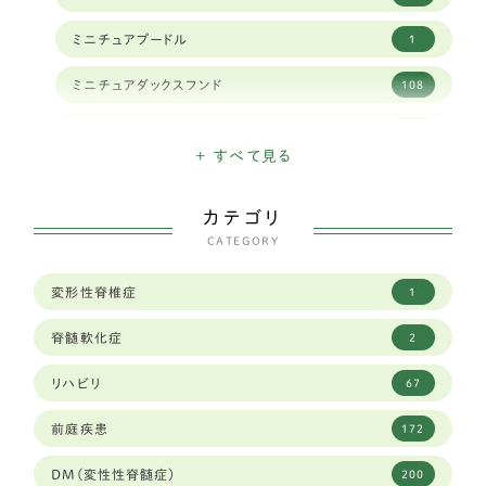
ミニチュアプードル
1
ミニチュアダックスフンド
108
ミニチュアシュナウザー
16
+ すべて見る
ハバニーズ
1
カテゴリ
イタリアングレイハウンド
11
CATEGORY
狆
2
変形性脊椎症
1
トイフォックステリア
1
脊髄軟化症
2
カニヘンダックスフンド
7
リハビリ
67
豆柴犬
30
前庭疾患
172
ブリュッセルグリフォン
1
DM(変性性脊髄症)
200