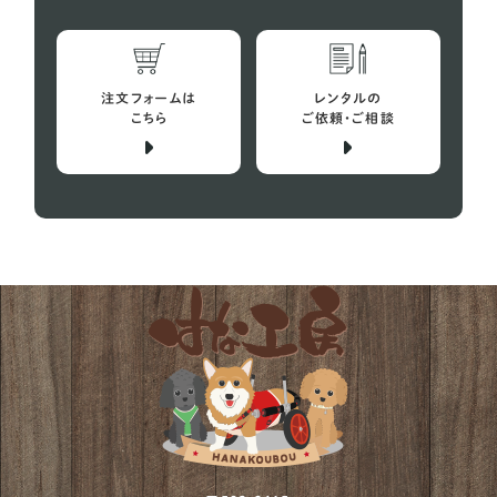
スコティッシュテリア
2
スピッツ
10
注文フォームは
レンタルの
バセットハウンド
こちら
ご依頼・ご相談
4
ビーグル犬
29
プチバセットグリフォンバンデーン
1
フレンチブルドッグ
152
ボストンテリア
12
ミニチュアシュナウザー
73
ミニチュアプードル
2
ミニチュアブルテリア
1
ワイヤーフォックステリア
12