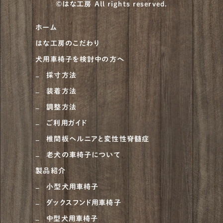
©はな工房 All rights reserved.
柴犬
930
ホーム
甲斐犬
21
はな工房のこだわり
紀州犬
8
犬用車椅子を検討中の方へ
大型犬
684
採寸方法
装着方法
ニュージーランドヘディングドッグ
1
調整方法
ベルジアン・タービュレン
1
ご利用ガイド
オーストラリアンシェパード
4
椎間板ヘルニアと変性性脊髄症
老犬の車椅子について
ラブラドゥードル
1
製品紹介
ラフコリー
6
小型犬用車椅子
ナポリタンマスティフ
1
ダックスフンド用車椅子
ブルーマスティフ
中型犬用車椅子
1