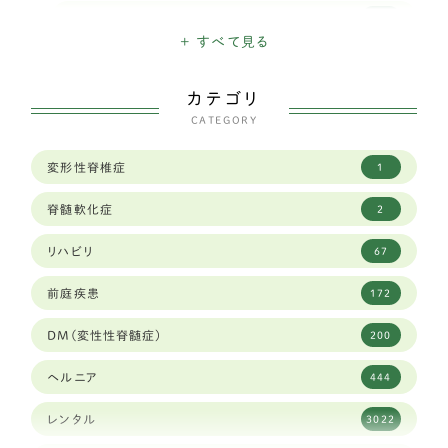
ミニチュアシュナウザー
16
+ すべて見る
ハバニーズ
1
カテゴリ
イタリアングレイハウンド
11
CATEGORY
狆
2
変形性脊椎症
1
トイフォックステリア
1
脊髄軟化症
2
カニヘンダックスフンド
7
リハビリ
67
豆柴犬
30
前庭疾患
172
ブリュッセルグリフォン
1
DM(変性性脊髄症)
200
キャバリア
59
ヘルニア
444
シーズー
84
レンタル
3022
ジャックラッセルテリア
38