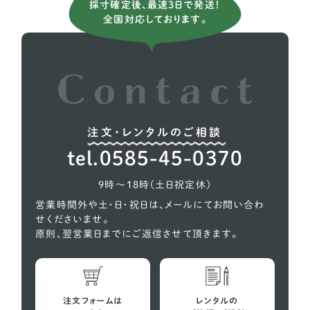
採寸確定後、最速3日で発送！
全国対応しております。
イタリアングレーハウンド
9
イングリッシュコッカー スパニエル
5
イングリッシュブルドッグ
1
ウィペット
5
注文・レンタルのご相談
ウェルシュテリア
1
tel.0585-45-0370
オーストラリアンケルピー
1
9時〜18時（土日祝定休）
コーギー
618
営業時間外や土・日・祝日は、メールにてお問い合わ
せくださいませ。
シェルティー（シェットランドシープドッグ）
27
原則、翌営業日までにご返信させて頂きます。
スコティッシュテリア
2
スピッツ
10
注文フォームは
レンタルの