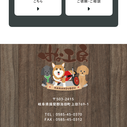
バセットハウンド
こちら
ご依頼・ご相談
4
ビーグル犬
29
プチバセットグリフォンバンデーン
1
フレンチブルドッグ
152
ボストンテリア
12
ミニチュアシュナウザー
73
ミニチュアプードル
2
ミニチュアブルテリア
1
ワイヤーフォックステリア
12
〒503-2415
岐阜県揖斐郡池田町上田769-1
北海道犬
4
TEL : 0585-45-0370
FAX : 0585-45-0312
川上犬
1