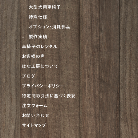
大型犬用車椅子
ハスキー
4
特殊仕様
ゴールデンドゥードル
5
オプション・消耗部品
ピットブル
1
製作実績
車椅子のレンタル
アメリカンブリー
1
お客様の声
チャウチャウ
2
はな工房について
ビアデッドコリー
2
ブログ
プライバシーポリシー
グレートデーン
5
特定商取引法に基づく表記
ベルジアンタービュレン
2
注文フォーム
アイリッシュセッター
4
お問い合わせ
サイトマップ
アフガンハウンド
1