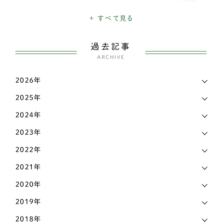
高齢犬
1903
ダックスフンド
337
+ すべて見る
日々のできごと
26
チベタンスパニエル
3
過去記事
三輪・四輪車椅子
3207
チャイニーズ・クレステッド・ドッグ
ARCHIVE
1
こだわり
339
チワワ
138
2026年
お知らせ
6
2025年
ティーカッププードル
1
マメ知識
168
2024年
トイプードル
435
認知症
2023年
473
パグ
72
2022年
その他
442
パピヨン
69
2021年
ビションフリーゼ
6
2020年
2019年
ペキニーズ
25
2018年