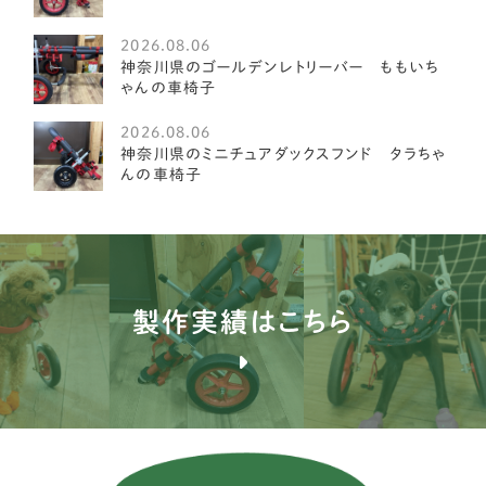
ミディアムプードル
1
2026.08.06
琉球犬
神奈川県のゴールデンレトリーバー ももいち
2
ゃんの車椅子
ケアーンテリア
3
2026.08.06
神奈川県のミニチュアダックスフンド タラちゃ
オーストラリアンラブラドゥードル
4
んの車椅子
イングリッシュポインター
1
ブルドッグ
1
ブルテリア
1
製作実績はこちら
バセンジー
2
ブリタニースパニエル
3
薩摩ビーグル
1
アメリカンコッカースパニエル
26