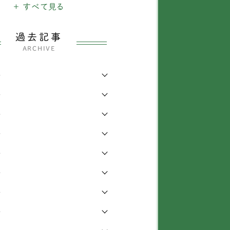
犬
+ すべて見る
1903
ャックラッセルテリア
38
のできごと
26
ックスフンド
337
過去記事
ARCHIVE
・四輪車椅子
3207
ベタンスパニエル
3
年
わり
339
ャイニーズ・クレステッ
1
・ドッグ
年
らせ
6
ワワ
138
年
知識
168
年
ィーカッププードル
1
症
473
年
イプードル
435
他
442
年
グ
72
年
ピヨン
69
年
ションフリーゼ
6