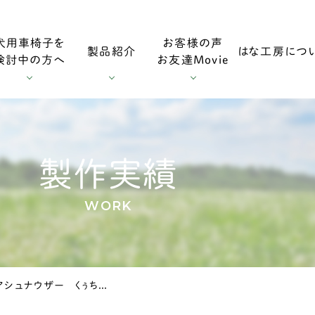
犬用車椅子を
お客様の声
製品紹介
はな工房につ
検討中の方へ
お友達Movie
用車椅子
お客様の声
採寸方法
ダックスフンド用車椅子
お友達Mo
製作実績
WORK
用車椅子
調整方法
大型犬用車椅子
京都府のミニチュアシュナウザー くぅちゃんの犬の車椅子
症
輪車椅子
老犬の車椅子について
オプション・消耗部品