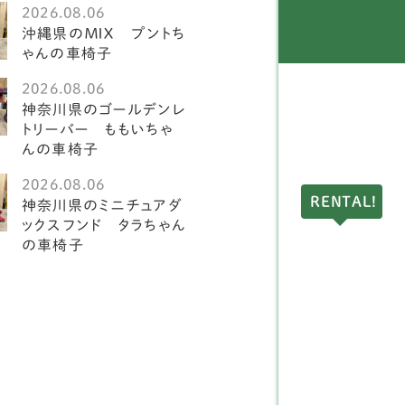
2026.08.06
ングリッシュスプリンガ
沖縄県のＭＩＸ プントち
1
スパニエル
ゃんの車椅子
2026.08.06
ークランドテリア
1
神奈川県のゴールデンレ
トリーバー ももいちゃ
ドリントンテリア
1
んの車椅子
ディアムプードル
1
2026.08.06
RENTAL!
神奈川県のミニチュアダ
球犬
2
ックスフンド タラちゃん
の車椅子
アーンテリア
3
ーストラリアンラブラド
4
ードル
ングリッシュポインター
1
ルドッグ
1