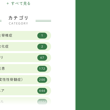
ニチュアシュナウザー
+ すべて見る
16
バニーズ
1
カテゴリ
CATEGORY
タリアングレイハウンド
11
性脊椎症
1
2
軟化症
2
イフォックステリア
1
ビリ
67
ニヘンダックスフンド
7
疾患
172
柴犬
30
変性性脊髄症)
200
リュッセルグリフォン
1
ニア
444
ャバリア
59
タル
3022
ーズー
84