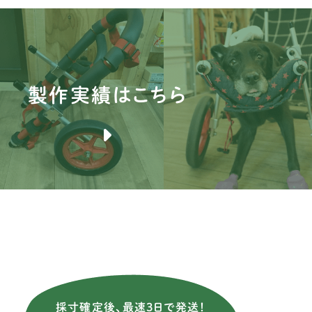
ブ
バ
ブ
製作実績はこちら
薩
ア
ニ
イ
イ
ス
イ
ウ
採寸確定後、最速3日で発送！