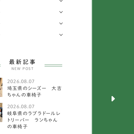
年
年
キニーズ
25
年
メラニアン
58
年
ワイトテリア
3
ルチーズ
27
最新記事
ニチュアピンシャー
26
NEW POST
ークシャーテリア
55
2026.08.07
埼玉県のシーズー 大吉
犬
2585
ちゃんの車椅子
メリカンフォックスハウ
2026.08.07
1
ド
岐阜県のラブラドールレ
トリーバー ランちゃん
ーストラリアンキャトル
の車椅子
1
ッグ