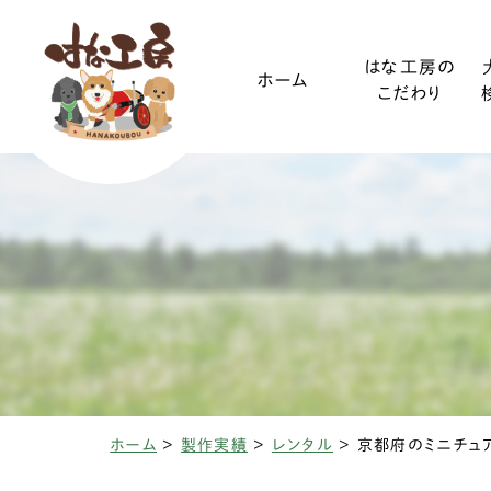
はな工房の
ホーム
こだわり
ご利用ガイド
小型犬
装着方法
中型犬
ホーム
>
製作実績
>
レンタル
>
椎間板ヘルニアと
変性性脊髄
三輪・四