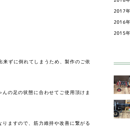
2018
2017
ペ
2016
ポ
2015
ホ
マ
出来ずに倒れてしまうため、製作のご依
ミ
ヨ
中型
ゃんの足の状態に合わせてご使用頂けま
ア
ン
オ
なりますので、筋力維持や改善に繋がる
ド