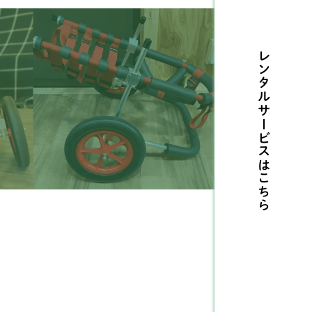
ルテリア
1
レンタルサービスは
センジー
2
リタニースパニエル
3
摩ビーグル
1
メリカンコッカースパ
26
エル
こちら
タリアングレーハウンド
9
ングリッシュコッカー
5
パニエル
ングリッシュブルドッグ
1
ィペット
5