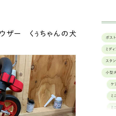
実績
車椅子のレンタル
ウザー くぅちゃんの犬
ボス
ミデ
スタ
小型
ケ
ミ
ミ