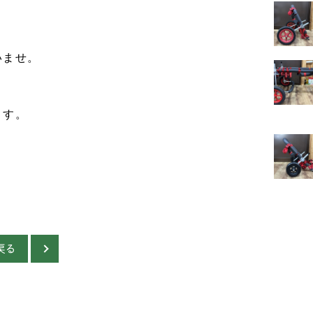
イ
ー
いませ。
レ
ベ
ます。
ミ
琉
ケ
オ
ゥ
戻る
イ
ブ