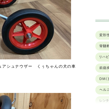
ミ
ハ
イ
変形
狆
脊髄
ト
リハ
カ
ュアシュナウザー くぅちゃんの犬の車
前庭
豆
DM(
ブ
ヘル
キ
レン
シ