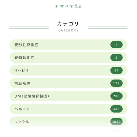
+ すべて見る
ハバニーズ
1
カテゴリ
イタリアングレイハウンド
11
CATEGORY
狆
2
変形性脊椎症
1
トイフォックステリア
1
脊髄軟化症
2
カニヘンダックスフンド
7
リハビリ
67
豆柴犬
30
前庭疾患
172
ブリュッセルグリフォン
1
DM(変性性脊髄症)
200
キャバリア
59
ヘルニア
443
シーズー
83
レンタル
3019
ジャックラッセルテリア
38
高齢犬
1900