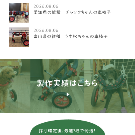
2026.08.06
琉球犬
愛知県の雑種 チャックちゃんの車椅子
2
ケアーンテリア
3
2026.08.06
富山県の雑種 うす松ちゃんの車椅子
オーストラリアンラブラドゥードル
4
イングリッシュポインター
1
ブルドッグ
1
ブルテリア
1
製作実績はこちら
バセンジー
2
ブリタニースパニエル
3
薩摩ビーグル
1
アメリカンコッカースパニエル
26
採寸確定後、最速3日で発送！