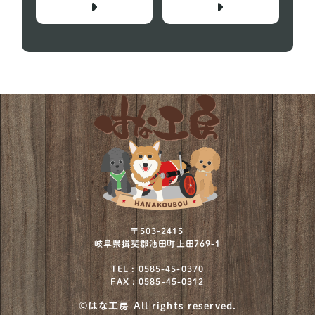
ビーグル犬
29
プチバセットグリフォンバンデーン
1
フレンチブルドッグ
152
ボストンテリア
12
ミニチュアシュナウザー
73
ミニチュアプードル
2
ミニチュアブルテリア
1
ワイヤーフォックステリア
12
〒503-2415
岐阜県揖斐郡池田町上田769-1
北海道犬
4
TEL : 0585-45-0370
FAX : 0585-45-0312
川上犬
1
©はな工房 All rights reserved.
柴犬
930