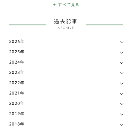
ダックスフンド
337
+ すべて見る
日々のできごと
26
チベタンスパニエル
3
過去記事
三輪・四輪車椅子
3204
チャイニーズ・クレステッド・ドッグ
ARCHIVE
1
こだわり
339
チワワ
138
2026年
お知らせ
6
2025年
ティーカッププードル
1
マメ知識
168
2024年
トイプードル
435
認知症
2023年
473
パグ
72
2022年
その他
442
パピヨン
69
2021年
ビションフリーゼ
6
2020年
2019年
ペキニーズ
25
2018年
ポメラニアン
58