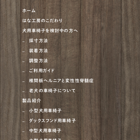
ホーム
甲斐犬
21
はな工房のこだわり
紀州犬
8
犬用車椅子を検討中の方へ
大型犬
682
採寸方法
装着方法
ニュージーランドヘディングドッグ
1
調整方法
ベルジアン・タービュレン
1
ご利用ガイド
オーストラリアンシェパード
4
椎間板ヘルニアと変性性脊髄症
老犬の車椅子について
ラブラドゥードル
1
製品紹介
ラフコリー
6
小型犬用車椅子
ナポリタンマスティフ
1
ダックスフンド用車椅子
ブルーマスティフ
中型犬用車椅子
1