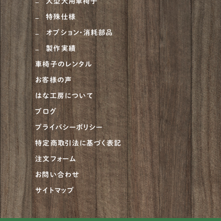
大型犬用車椅子
ハスキー
4
特殊仕様
ゴールデンドゥードル
5
オプション・消耗部品
ピットブル
1
製作実績
車椅子のレンタル
アメリカンブリー
1
お客様の声
チャウチャウ
2
はな工房について
ビアデッドコリー
2
ブログ
プライバシーポリシー
グレートデーン
5
特定商取引法に基づく表記
ベルジアンタービュレン
2
注文フォーム
アイリッシュセッター
4
お問い合わせ
サイトマップ
アフガンハウンド
1
アメリカンピットブルテリア
2