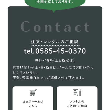
全国対応しております。
イタリアングレーハウンド
9
イングリッシュコッカー スパニエル
5
イングリッシュブルドッグ
1
ウィペット
5
注文・レンタルのご相談
ウェルシュテリア
1
tel.0585-45-0370
オーストラリアンケルピー
1
9時〜18時（土日祝定休）
コーギー
618
営業時間外や土・日・祝日は、メールにてお問い合わ
せくださいませ。
シェルティー（シェットランドシープドッグ）
27
原則、翌営業日までにご返信させて頂きます。
スコティッシュテリア
2
スピッツ
10
注文フォームは
レンタルの
バセットハウンド
こちら
ご依頼・ご相談
4