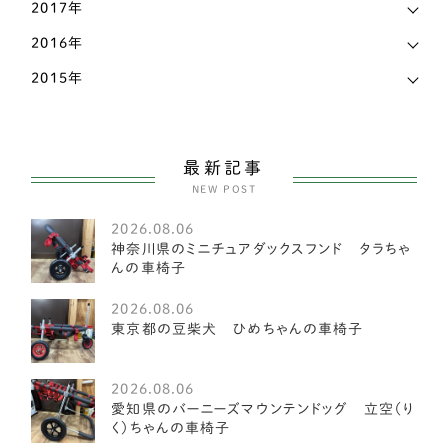
2017年
ホワイトテリア
3
2016年
マルチーズ
27
2015年
ミニチュアピンシャー
26
ヨークシャーテリア
55
最新記事
NEW POST
中型犬
2585
2026.08.06
アメリカンフォックスハウンド
1
神奈川県のミニチュアダックスフンド タラちゃ
んの車椅子
オーストラリアンキャトルドッグ
1
2026.08.06
イングリッシュスプリンガースパニエル
1
東京都の豆柴犬 ひめちゃんの車椅子
レークランドテリア
1
2026.08.06
ベドリントンテリア
1
愛知県のバーニーズマウンテンドッグ 立空（り
く）ちゃんの車椅子
ミディアムプードル
1