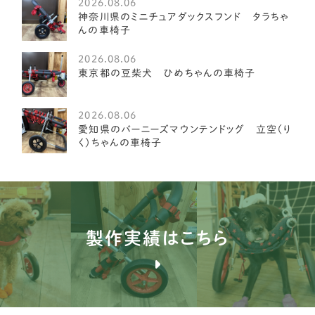
2026.08.06
ベドリントンテリア
1
神奈川県のミニチュアダックスフンド タラちゃ
んの車椅子
ミディアムプードル
1
2026.08.06
琉球犬
東京都の豆柴犬 ひめちゃんの車椅子
2
ケアーンテリア
3
2026.08.06
愛知県のバーニーズマウンテンドッグ 立空（り
オーストラリアンラブラドゥードル
4
く）ちゃんの車椅子
イングリッシュポインター
1
ブルドッグ
1
ブルテリア
1
製作実績はこちら
バセンジー
2
ブリタニースパニエル
3
薩摩ビーグル
1