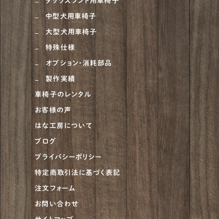
ダックスフンド用車椅子
ブルーマスティフ
中型犬用車椅子
1
大型犬用車椅子
ハスキー
4
特殊仕様
ゴールデンドゥードル
5
オプション・消耗部品
ピットブル
1
製作実績
車椅子のレンタル
アメリカンブリー
1
お客様の声
チャウチャウ
2
はな工房について
ビアデッドコリー
2
ブログ
プライバシーポリシー
グレートデーン
5
特定商取引法に基づく表記
ベルジアンタービュレン
2
注文フォーム
アイリッシュセッター
4
お問い合わせ