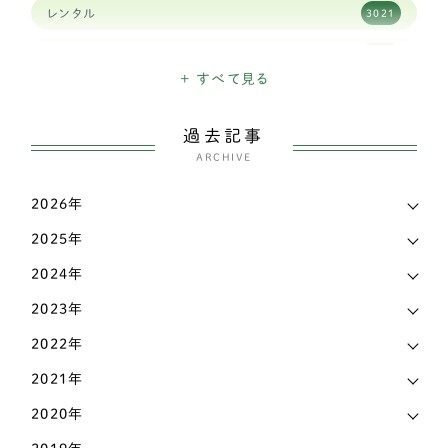
レンタル
3021
ジャックラッセルテリア
38
高齢犬
1901
ダックスフンド
337
+ すべて見る
日々のできごと
26
チベタンスパニエル
3
過去記事
三輪・四輪車椅子
3205
チャイニーズ・クレステッド・ドッグ
ARCHIVE
1
こだわり
339
チワワ
138
2026年
お知らせ
6
2025年
ティーカッププードル
1
マメ知識
168
2024年
トイプードル
435
認知症
2023年
473
パグ
72
2022年
その他
442
パピヨン
69
2021年
ビションフリーゼ
6
2020年