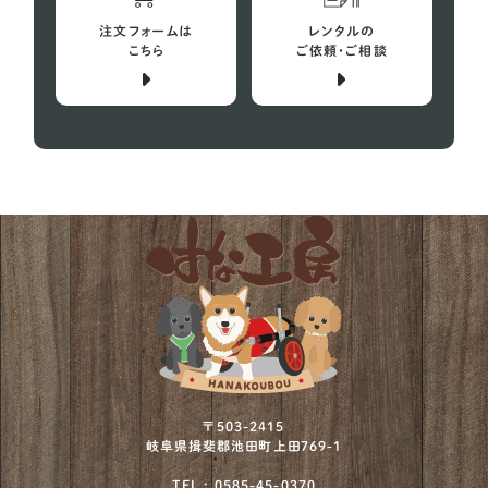
スピッツ
10
注文フォームは
レンタルの
バセットハウンド
こちら
ご依頼・ご相談
4
ビーグル犬
29
プチバセットグリフォンバンデーン
1
フレンチブルドッグ
152
ボストンテリア
12
ミニチュアシュナウザー
73
ミニチュアプードル
2
ミニチュアブルテリア
1
ワイヤーフォックステリア
12
〒503-2415
岐阜県揖斐郡池田町上田769-1
北海道犬
4
TEL : 0585-45-0370