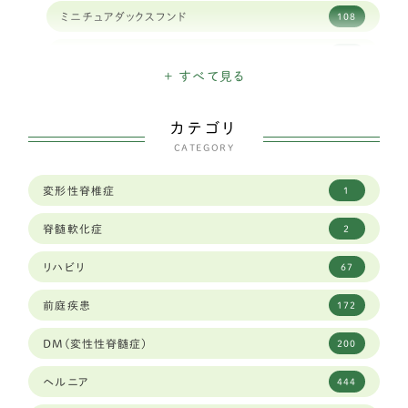
ミニチュアダックスフンド
108
ミニチュアシュナウザー
16
+ すべて見る
ハバニーズ
1
カテゴリ
イタリアングレイハウンド
11
CATEGORY
狆
2
変形性脊椎症
1
トイフォックステリア
1
脊髄軟化症
2
カニヘンダックスフンド
7
リハビリ
67
豆柴犬
30
前庭疾患
172
ブリュッセルグリフォン
1
DM(変性性脊髄症)
200
キャバリア
59
ヘルニア
444
シーズー
83