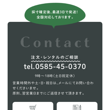
アメリカンコッカースパニエル
26
採寸確定後、最速3日で発送！
全国対応しております。
イタリアングレーハウンド
9
イングリッシュコッカー スパニエル
5
イングリッシュブルドッグ
1
ウィペット
5
注文・レンタルのご相談
ウェルシュテリア
1
tel.0585-45-0370
オーストラリアンケルピー
1
9時〜18時（土日祝定休）
コーギー
618
営業時間外や土・日・祝日は、メールにてお問い合わ
せくださいませ。
シェルティー（シェットランドシープドッグ）
27
原則、翌営業日までにご返信させて頂きます。
スコティッシュテリア
2