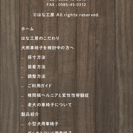
FAX : 0585-45-0312
川上犬
1
©はな工房 All rights reserved.
柴犬
930
ホーム
甲斐犬
21
はな工房のこだわり
紀州犬
8
犬用車椅子を検討中の方へ
大型犬
683
採寸方法
装着方法
ニュージーランドヘディングドッグ
1
調整方法
ベルジアン・タービュレン
1
ご利用ガイド
オーストラリアンシェパード
4
椎間板ヘルニアと変性性脊髄症
老犬の車椅子について
ラブラドゥードル
1
製品紹介
ラフコリー
6
小型犬用車椅子
ナポリタンマスティフ
1