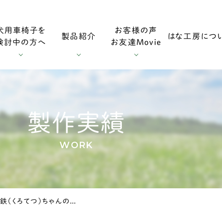
犬用車椅子を
お客様の声
製品紹介
はな工房につ
検討中の方へ
お友達Movie
用車椅子
お客様の声
採寸方法
ダックスフンド用車椅子
お友達Mo
製作実績
WORK
用車椅子
調整方法
大型犬用車椅子
千葉県の柴犬 黒鉄（くろてつ）ちゃんの車椅子
症
輪車椅子
老犬の車椅子について
オプション・消耗部品