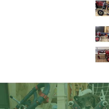
イ
ー
レ
ベ
ミ
琉
ケ
オ
ゥ
イ
ブ