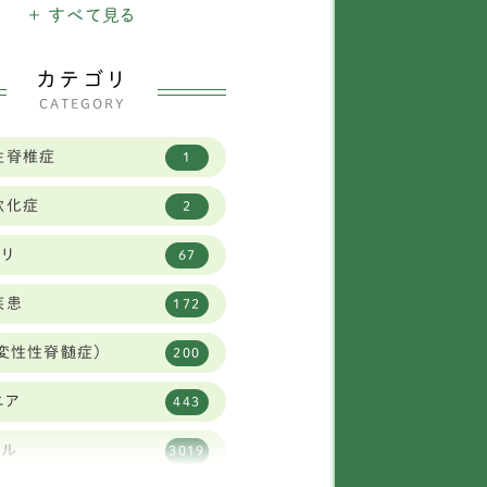
ニチュアシュナウザー
+ すべて見る
16
バニーズ
1
カテゴリ
CATEGORY
タリアングレイハウンド
11
性脊椎症
1
2
軟化症
2
イフォックステリア
1
ビリ
67
ニヘンダックスフンド
7
疾患
172
柴犬
30
変性性脊髄症)
200
リュッセルグリフォン
1
ニア
443
ャバリア
59
タル
3019
ーズー
83