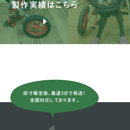
製作実績はこちら
ブ
バ
ブ
薩
ア
ニ
イ
採寸確定後、最速3日で発送！
イ
全国対応しております。
ス
イ
ウ