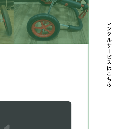
ルテリア
1
レンタルサービスは
センジー
2
リタニースパニエル
3
摩ビーグル
1
メリカンコッカースパ
26
エル
こちら
タリアングレーハウンド
9
ングリッシュコッカー
5
パニエル
ングリッシュブルドッグ
1
ィペット
5