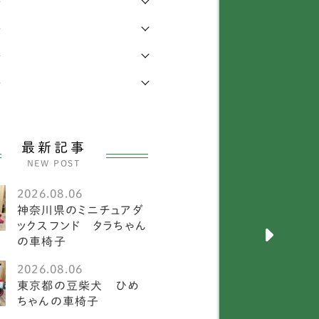
年
年
キニーズ
25
年
メラニアン
58
年
ワイトテリア
3
ルチーズ
27
最新記事
ニチュアピンシャー
26
NEW POST
ークシャーテリア
55
2026.08.06
神奈川県のミニチュアダ
犬
2585
ックスフンド タラちゃん
の車椅子
メリカンフォックスハウ
1
ド
2026.08.06
東京都の豆柴犬 ひめ
ーストラリアンキャトル
ちゃんの車椅子
1
ッグ