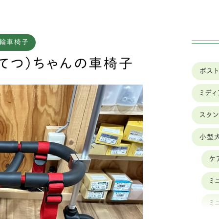
四輪車椅子
実績
車椅子のレンタル
てつ）ちゃんの車椅子
ボス
ミデ
スタ
小型
ケ
ミ
ミ