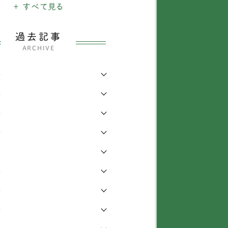
犬
+ すべて見る
1900
ャックラッセルテリア
38
のできごと
26
ックスフンド
337
過去記事
ARCHIVE
・四輪車椅子
3204
ベタンスパニエル
3
年
わり
339
ャイニーズ・クレステッ
1
・ドッグ
年
らせ
6
ワワ
138
年
知識
168
年
ィーカッププードル
1
症
473
年
イプードル
435
他
442
年
グ
72
年
ピヨン
69
年
ションフリーゼ
6