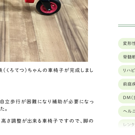
ミ
ハ
イ
変形
狆
脊髄
ト
（くろてつ）ちゃんの車椅子が完成しまし
リハ
カ
前庭
豆
DM(
ブ
自立歩行が困難になり補助が必要になっ
た。
ヘル
キ
、高さ調整が出来る車椅子ですので、脚の
レン
シ