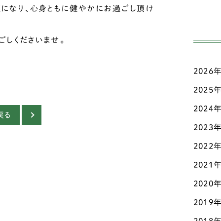
高齢
ジ
になり、心身ともに健やかにお過ごし頂け
日々
ダ
ごしくださいませ。
三輪
チ
2026
こだ
チ
ド
2025
お知
チ
2024
戻る
マメ
2023
テ
認知
2022
ト
その
2021
パ
2020
パ
2019
ビ