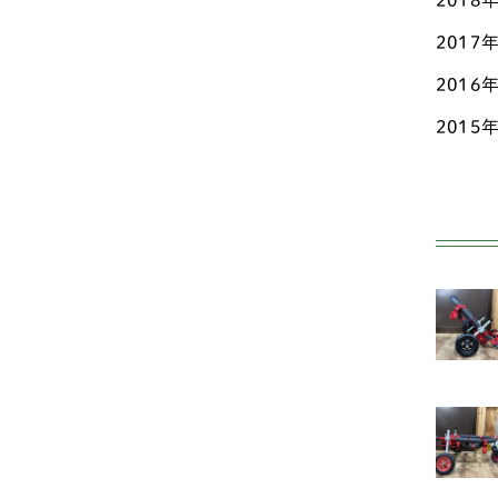
2018
2017
ペ
2016
ポ
2015
ホ
マ
ミ
ヨ
中型
ア
ン
オ
ド