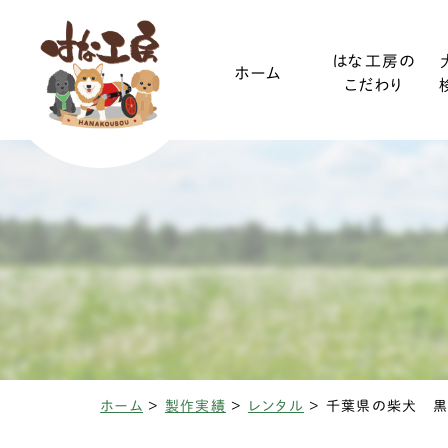
はな工房の
ホーム
こだわり
ご利用ガイド
小型犬
装着方法
中型犬
ホーム
>
製作実績
>
レンタル
>
椎間板ヘルニアと
変性性脊髄
三輪・四