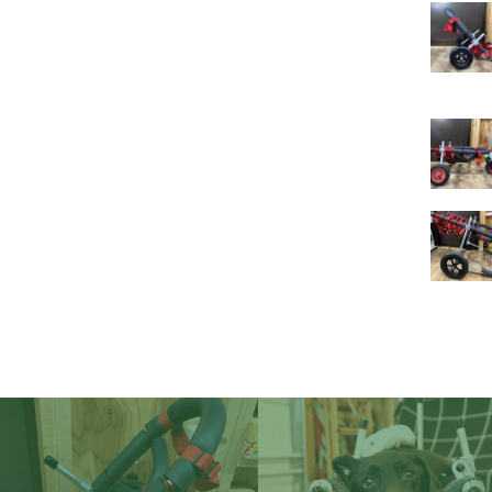
イ
ー
レ
ベ
ミ
琉
ケ
オ
ゥ
イ
ブ