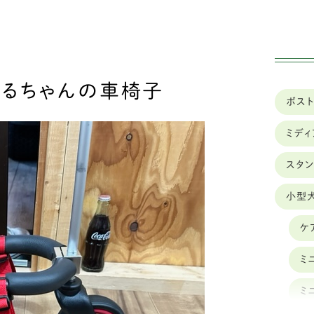
実績
車椅子のレンタル
まるちゃんの車椅子
ボス
ミデ
スタ
小型
ケ
ミ
ミ