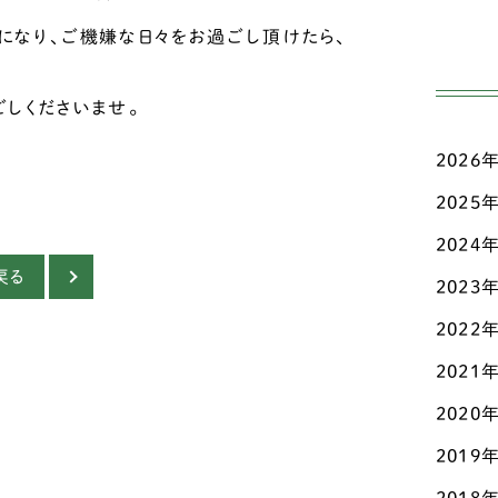
高齢
ジ
になり、ご機嫌な日々をお過ごし頂けたら、
日々
ダ
しくださいませ。
三輪
チ
2026
こだ
チ
ド
2025
お知
チ
2024
マメ
戻る
2023
テ
認知
2022
ト
その
2021
パ
2020
パ
2019
ビ