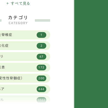
ニチュアシュナウザー
+ すべて見る
16
バニーズ
1
カテゴリ
CATEGORY
タリアングレイハウンド
11
性脊椎症
1
2
軟化症
2
イフォックステリア
1
ビリ
67
ニヘンダックスフンド
7
疾患
172
柴犬
30
変性性脊髄症)
200
リュッセルグリフォン
1
ニア
444
ャバリア
59
タル
3022
ーズー
84