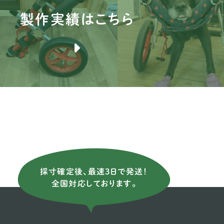
製作実績はこちら
ブ
バ
ブ
薩
ア
ニ
イ
イ
採寸確定後、最速3日で発送！
ス
全国対応しております。
イ
ウ