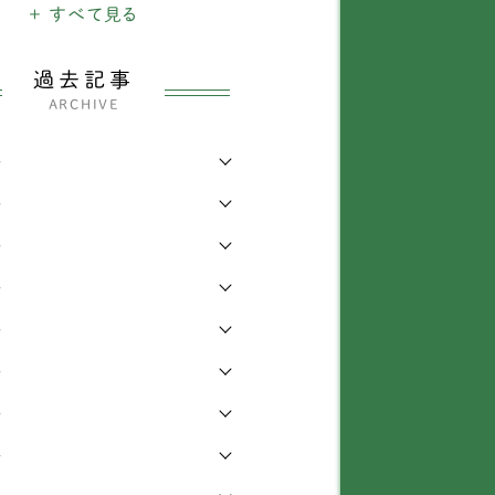
犬
+ すべて見る
1903
ャックラッセルテリア
38
のできごと
26
ックスフンド
337
過去記事
ARCHIVE
・四輪車椅子
3207
ベタンスパニエル
3
年
わり
339
ャイニーズ・クレステッ
1
・ドッグ
年
らせ
6
ワワ
138
年
知識
168
年
ィーカッププードル
1
症
473
年
イプードル
435
他
442
年
グ
72
年
ピヨン
69
年
ションフリーゼ
6