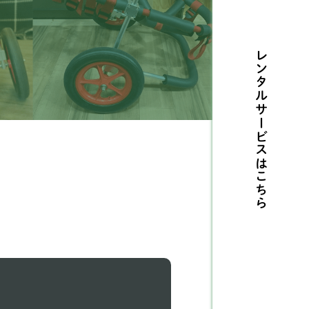
ルテリア
1
レンタルサービスは
センジー
2
リタニースパニエル
3
摩ビーグル
1
メリカンコッカースパ
26
エル
こちら
タリアングレーハウンド
9
ングリッシュコッカー
5
パニエル
ングリッシュブルドッグ
1
ィペット
5