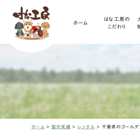
はな工房の
ホーム
こだわり
ご利用ガイド
小型犬
装着方法
中型犬
ホーム
>
製作実績
>
レンタル
>
椎間板ヘルニアと
変性性脊髄
三輪・四