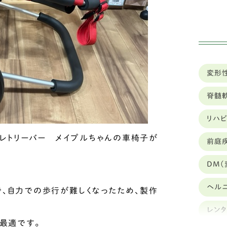
ミ
ハ
イ
変形
狆
脊髄
ト
リハ
カ
レトリーバー メイプルちゃんの車椅子が
前庭
豆
DM(
ブ
ヘル
キ
、自力での歩行が難しくなったため、製作
レン
シ
最適です。