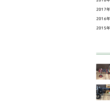
2018
2017
ペ
2016
ポ
2015
ホ
マ
ミ
ヨ
中型
ア
ン
オ
ド