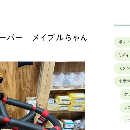
実績
車椅子のレンタル
ーバー メイプルちゃん
ボス
ミデ
スタ
小型
ケ
ミ
ミ