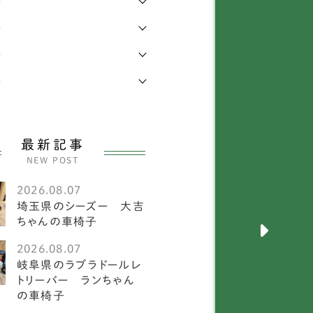
年
年
キニーズ
25
年
メラニアン
58
年
ワイトテリア
3
ルチーズ
27
最新記事
ニチュアピンシャー
26
NEW POST
ークシャーテリア
55
2026.08.07
埼玉県のシーズー 大吉
犬
2585
ちゃんの車椅子
メリカンフォックスハウ
2026.08.07
1
ド
岐阜県のラブラドールレ
トリーバー ランちゃん
ーストラリアンキャトル
の車椅子
1
ッグ