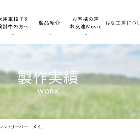
犬用車椅子を
お客様の声
製品紹介
はな工房につ
検討中の方へ
お友達Movie
用車椅子
お客様の声
採寸方法
ダックスフンド用車椅子
お友達Mo
製作実績
WORK
用車椅子
調整方法
大型犬用車椅子
千葉県のゴールデンレトリーバー メイプルちゃんの車椅子
症
輪車椅子
老犬の車椅子について
オプション・消耗部品