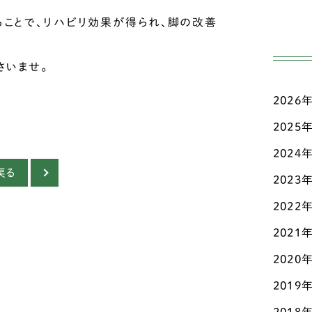
高齢
ジ
ことで、リハビリ効果が得られ、脚の改善
日々
ダ
さいませ。
三輪
チ
2026
こだ
チ
ド
2025
お知
チ
2024
マメ
戻る
2023
テ
認知
2022
ト
その
2021
パ
2020
パ
2019
ビ