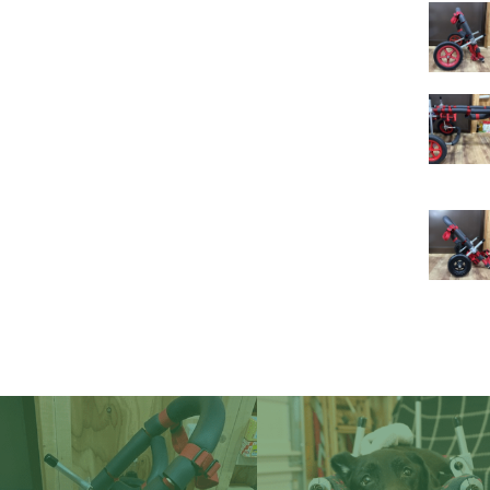
イ
ー
レ
ベ
ミ
琉
ケ
オ
ゥ
イ
ブ