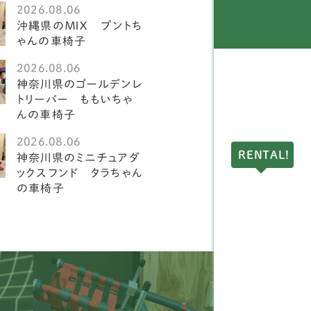
2026.08.06
ングリッシュスプリンガ
沖縄県のＭＩＸ プントち
1
スパニエル
ゃんの車椅子
2026.08.06
ークランドテリア
1
神奈川県のゴールデンレ
トリーバー ももいちゃ
ドリントンテリア
1
んの車椅子
ディアムプードル
1
2026.08.06
RENTAL!
神奈川県のミニチュアダ
球犬
2
ックスフンド タラちゃん
の車椅子
アーンテリア
3
ーストラリアンラブラド
4
ードル
ングリッシュポインター
1
ルドッグ
1