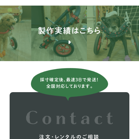
ブルドッグ
1
ブルテリア
1
製作実績はこちら
バセンジー
2
ブリタニースパニエル
3
薩摩ビーグル
1
アメリカンコッカースパニエル
26
採寸確定後、最速3日で発送！
全国対応しております。
イタリアングレーハウンド
9
イングリッシュコッカー スパニエル
5
イングリッシュブルドッグ
1
ウィペット
5
注文・レンタルのご相談