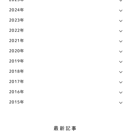
ティーカッププードル
1
マメ知識
168
2024年
トイプードル
435
認知症
2023年
473
パグ
72
2022年
その他
442
パピヨン
69
2021年
ビションフリーゼ
6
2020年
2019年
ペキニーズ
25
2018年
ポメラニアン
58
2017年
ホワイトテリア
3
2016年
マルチーズ
27
2015年
ミニチュアピンシャー
26
ヨークシャーテリア
55
最新記事