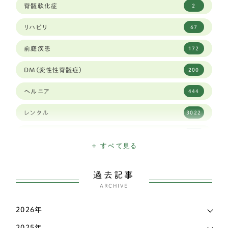
脊髄軟化症
2
カニヘンダックスフンド
7
リハビリ
67
豆柴犬
30
前庭疾患
172
ブリュッセルグリフォン
1
DM(変性性脊髄症)
200
キャバリア
59
ヘルニア
444
シーズー
84
レンタル
3022
ジャックラッセルテリア
38
高齢犬
1903
ダックスフンド
337
+ すべて見る
日々のできごと
26
チベタンスパニエル
3
過去記事
三輪・四輪車椅子
3207
チャイニーズ・クレステッド・ドッグ
ARCHIVE
1
こだわり
339
チワワ
138
2026年
お知らせ
6
2025年