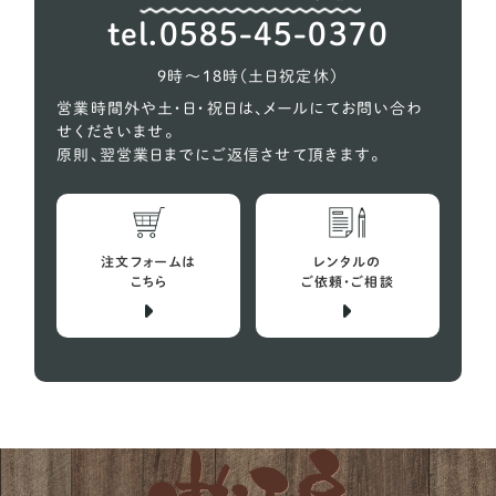
ウェルシュテリア
1
tel.0585-45-0370
オーストラリアンケルピー
1
9時〜18時（土日祝定休）
コーギー
618
営業時間外や土・日・祝日は、メールにてお問い合わ
せくださいませ。
シェルティー（シェットランドシープドッグ）
27
原則、翌営業日までにご返信させて頂きます。
スコティッシュテリア
2
スピッツ
10
注文フォームは
レンタルの
バセットハウンド
こちら
ご依頼・ご相談
4
ビーグル犬
29
プチバセットグリフォンバンデーン
1
フレンチブルドッグ
152
ボストンテリア
12