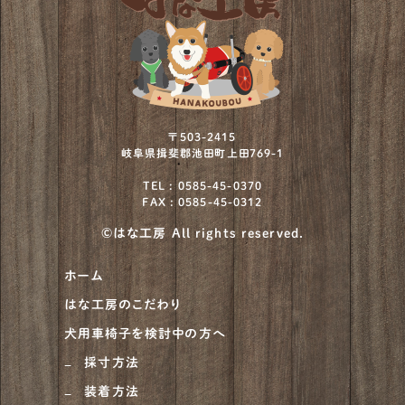
ミニチュアシュナウザー
73
ミニチュアプードル
2
ミニチュアブルテリア
1
ワイヤーフォックステリア
12
〒503-2415
岐阜県揖斐郡池田町上田769-1
北海道犬
4
TEL : 0585-45-0370
FAX : 0585-45-0312
川上犬
1
©はな工房 All rights reserved.
柴犬
930
ホーム
甲斐犬
21
はな工房のこだわり
紀州犬
8
犬用車椅子を検討中の方へ
大型犬
684
採寸方法
装着方法
ニュージーランドヘディングドッグ
1