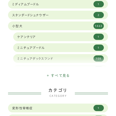
ミディアムプードル
1
スタンダードシュナウザー
2
小型犬
1463
ケアンテリア
1
ミニチュアプードル
1
ミニチュアダックスフンド
108
ミニチュアシュナウザー
16
+ すべて見る
ハバニーズ
1
カテゴリ
イタリアングレイハウンド
11
CATEGORY
狆
2
変形性脊椎症
1
トイフォックステリア
1