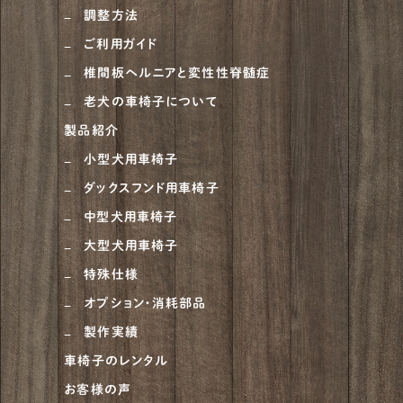
調整方法
ベルジアン・タービュレン
1
ご利用ガイド
オーストラリアンシェパード
4
椎間板ヘルニアと変性性脊髄症
老犬の車椅子について
ラブラドゥードル
1
製品紹介
ラフコリー
6
小型犬用車椅子
ナポリタンマスティフ
1
ダックスフンド用車椅子
ブルーマスティフ
中型犬用車椅子
1
大型犬用車椅子
ハスキー
4
特殊仕様
ゴールデンドゥードル
5
オプション・消耗部品
ピットブル
1
製作実績
車椅子のレンタル
アメリカンブリー
1
お客様の声