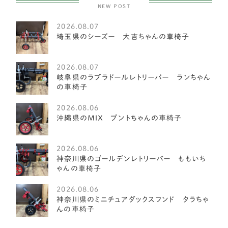
NEW POST
中型犬
2585
2026.08.07
アメリカンフォックスハウンド
1
埼玉県のシーズー 大吉ちゃんの車椅子
オーストラリアンキャトルドッグ
1
2026.08.07
イングリッシュスプリンガースパニエル
1
岐阜県のラブラドールレトリーバー ランちゃん
の車椅子
レークランドテリア
1
2026.08.06
ベドリントンテリア
1
沖縄県のＭＩＸ プントちゃんの車椅子
ミディアムプードル
1
2026.08.06
琉球犬
神奈川県のゴールデンレトリーバー ももいち
2
ゃんの車椅子
ケアーンテリア
3
2026.08.06
神奈川県のミニチュアダックスフンド タラちゃ
オーストラリアンラブラドゥードル
4
んの車椅子
イングリッシュポインター
1