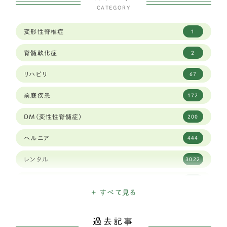
CATEGORY
狆
2
変形性脊椎症
1
トイフォックステリア
1
脊髄軟化症
2
カニヘンダックスフンド
7
リハビリ
67
豆柴犬
30
前庭疾患
172
ブリュッセルグリフォン
1
DM(変性性脊髄症)
200
キャバリア
59
ヘルニア
444
シーズー
84
レンタル
3022
ジャックラッセルテリア
38
高齢犬
1903
ダックスフンド
337
+ すべて見る
日々のできごと
26
チベタンスパニエル
3
過去記事
三輪・四輪車椅子
3207