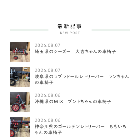
ミニチュアピンシャー
26
ヨークシャーテリア
55
最新記事
NEW POST
中型犬
2585
2026.08.07
アメリカンフォックスハウンド
1
埼玉県のシーズー 大吉ちゃんの車椅子
オーストラリアンキャトルドッグ
1
2026.08.07
イングリッシュスプリンガースパニエル
1
岐阜県のラブラドールレトリーバー ランちゃん
の車椅子
レークランドテリア
1
2026.08.06
ベドリントンテリア
1
沖縄県のＭＩＸ プントちゃんの車椅子
ミディアムプードル
1
2026.08.06
琉球犬
神奈川県のゴールデンレトリーバー ももいち
2
ゃんの車椅子
ケアーンテリア
3