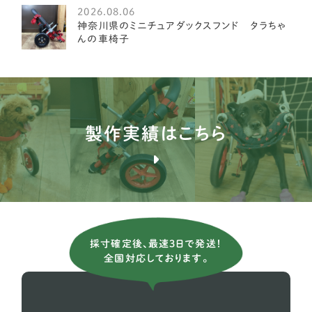
2026.08.06
神奈川県のミニチュアダックスフンド タラちゃ
オーストラリアンラブラドゥードル
4
んの車椅子
イングリッシュポインター
1
ブルドッグ
1
ブルテリア
1
製作実績はこちら
バセンジー
2
ブリタニースパニエル
3
薩摩ビーグル
1
アメリカンコッカースパニエル
26
採寸確定後、最速3日で発送！
全国対応しております。
イタリアングレーハウンド
9
イングリッシュコッカー スパニエル
5