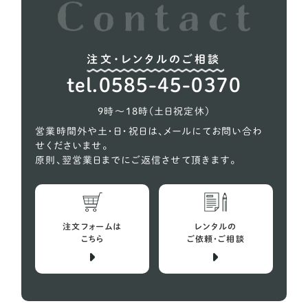
イングリッシュブルドッグ
1
ウィペット
5
注文・レンタルのご相談
ウェルシュテリア
1
tel.0585-45-0370
オーストラリアンケルピー
1
9時〜18時（土日祝定休）
コーギー
618
営業時間外や土・日・祝日は、メールにてお問い合わ
せくださいませ。
シェルティー（シェットランドシープドッグ）
27
原則、翌営業日までにご返信させて頂きます。
スコティッシュテリア
2
スピッツ
10
注文フォームは
レンタルの
バセットハウンド
こちら
ご依頼・ご相談
4
ビーグル犬
29
プチバセットグリフォンバンデーン
1