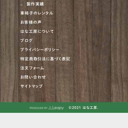
ピットブル
1
製作実績
車椅子のレンタル
アメリカンブリー
1
お客様の声
チャウチャウ
2
はな工房について
ビアデッドコリー
2
ブログ
プライバシーポリシー
グレートデーン
5
特定商取引法に基づく表記
ベルジアンタービュレン
2
注文フォーム
アイリッシュセッター
4
お問い合わせ
サイトマップ
アフガンハウンド
1
アメリカンピットブルテリア
2
©2021 はな工房.
イングリッシュスプリンガースパニエル
3
イングリッシュセッター
4