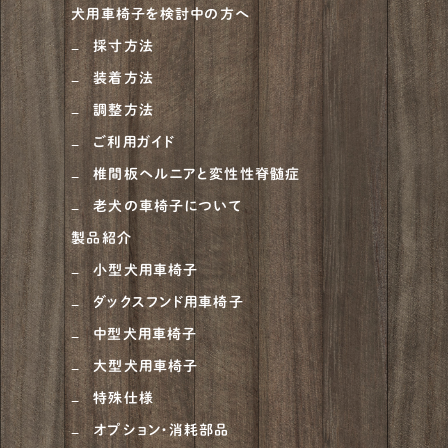
犬用車椅子を検討中の方へ
大型犬
684
採寸方法
装着方法
ニュージーランドヘディングドッグ
1
調整方法
ベルジアン・タービュレン
1
ご利用ガイド
オーストラリアンシェパード
4
椎間板ヘルニアと変性性脊髄症
老犬の車椅子について
ラブラドゥードル
1
製品紹介
ラフコリー
6
小型犬用車椅子
ナポリタンマスティフ
1
ダックスフンド用車椅子
ブルーマスティフ
中型犬用車椅子
1
大型犬用車椅子
ハスキー
4
特殊仕様
ゴールデンドゥードル
5
オプション・消耗部品