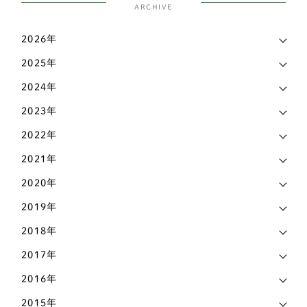
チャイニーズ・クレステッド・ドッグ
ARCHIVE
1
こだわり
339
チワワ
138
2026年
お知らせ
6
2025年
ティーカッププードル
1
マメ知識
168
2024年
トイプードル
435
認知症
2023年
473
パグ
72
2022年
その他
442
パピヨン
69
2021年
ビションフリーゼ
6
2020年
2019年
ペキニーズ
25
2018年
ポメラニアン
58
2017年
ホワイトテリア
3
2016年
マルチーズ
27
2015年