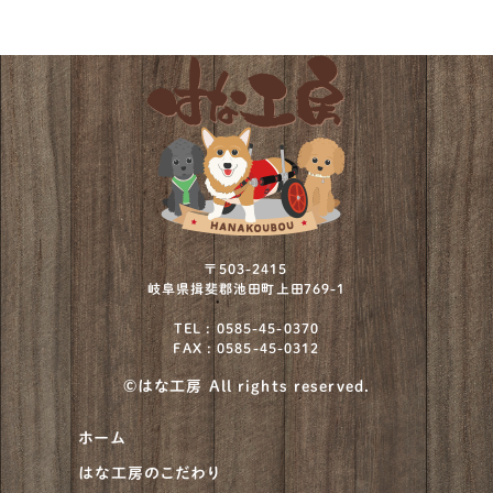
フレンチブルドッグ
152
ボストンテリア
12
ミニチュアシュナウザー
73
ミニチュアプードル
2
ミニチュアブルテリア
1
ワイヤーフォックステリア
12
〒503-2415
岐阜県揖斐郡池田町上田769-1
北海道犬
4
TEL : 0585-45-0370
FAX : 0585-45-0312
川上犬
1
©はな工房 All rights reserved.
柴犬
930
ホーム
甲斐犬
21
はな工房のこだわり
紀州犬
8