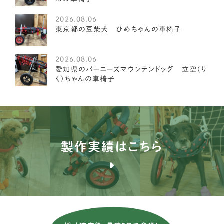
ミディアムプードル
1
2026.08.06
琉球犬
東京都の豆柴犬 ひめちゃんの車椅子
2
ケアーンテリア
3
2026.08.06
愛知県のバーニーズマウンテンドッグ 立空（り
オーストラリアンラブラドゥードル
4
く）ちゃんの車椅子
イングリッシュポインター
1
ブルドッグ
1
ブルテリア
1
製作実績はこちら
バセンジー
2
ブリタニースパニエル
3
薩摩ビーグル
1
アメリカンコッカースパニエル
26