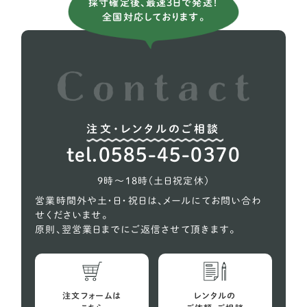
採寸確定後、最速3日で発送！
全国対応しております。
イタリアングレーハウンド
9
イングリッシュコッカー スパニエル
5
イングリッシュブルドッグ
1
ウィペット
5
注文・レンタルのご相談
ウェルシュテリア
1
tel.0585-45-0370
オーストラリアンケルピー
1
9時〜18時（土日祝定休）
コーギー
618
営業時間外や土・日・祝日は、メールにてお問い合わ
せくださいませ。
シェルティー（シェットランドシープドッグ）
27
原則、翌営業日までにご返信させて頂きます。
スコティッシュテリア
2
スピッツ
10
注文フォームは
レンタルの