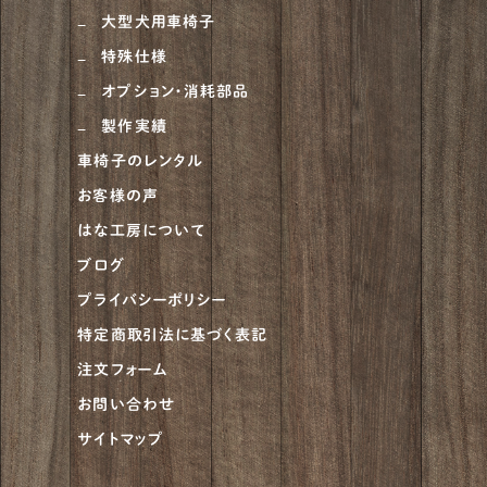
大型犬用車椅子
ハスキー
4
特殊仕様
ゴールデンドゥードル
5
オプション・消耗部品
ピットブル
1
製作実績
車椅子のレンタル
アメリカンブリー
1
お客様の声
チャウチャウ
2
はな工房について
ビアデッドコリー
2
ブログ
プライバシーポリシー
グレートデーン
5
特定商取引法に基づく表記
ベルジアンタービュレン
2
注文フォーム
アイリッシュセッター
4
お問い合わせ
サイトマップ
アフガンハウンド
1