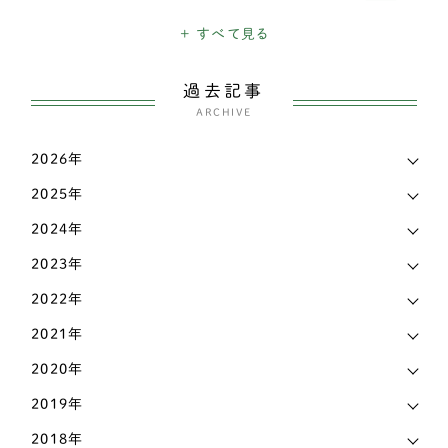
高齢犬
1901
ダックスフンド
337
+ すべて見る
日々のできごと
26
チベタンスパニエル
3
過去記事
三輪・四輪車椅子
3205
チャイニーズ・クレステッド・ドッグ
ARCHIVE
1
こだわり
339
チワワ
138
2026年
お知らせ
6
2025年
ティーカッププードル
1
マメ知識
168
2024年
トイプードル
435
認知症
2023年
473
パグ
72
2022年
その他
442
パピヨン
69
2021年
ビションフリーゼ
6
2020年
2019年
ペキニーズ
25
2018年