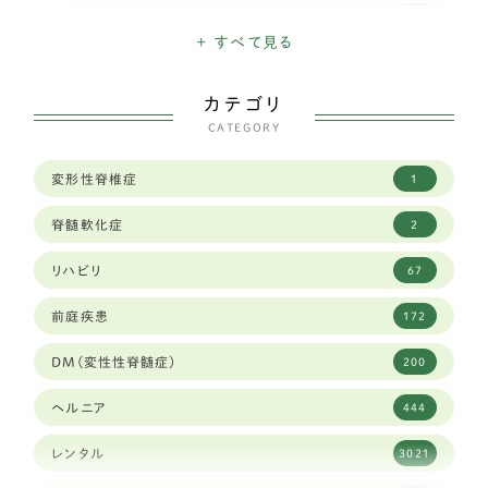
ミニチュアシュナウザー
16
+ すべて見る
ハバニーズ
1
カテゴリ
イタリアングレイハウンド
11
CATEGORY
狆
2
変形性脊椎症
1
トイフォックステリア
1
脊髄軟化症
2
カニヘンダックスフンド
7
リハビリ
67
豆柴犬
30
前庭疾患
172
ブリュッセルグリフォン
1
DM(変性性脊髄症)
200
キャバリア
59
ヘルニア
444
シーズー
83
レンタル
3021
ジャックラッセルテリア
38