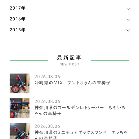
ポメラニアン
58
2017年
ホワイトテリア
3
2016年
マルチーズ
27
2015年
ミニチュアピンシャー
26
ヨークシャーテリア
55
最新記事
NEW POST
中型犬
2585
2026.08.06
アメリカンフォックスハウンド
1
沖縄県のＭＩＸ プントちゃんの車椅子
オーストラリアンキャトルドッグ
1
2026.08.06
イングリッシュスプリンガースパニエル
1
神奈川県のゴールデンレトリーバー ももいち
ゃんの車椅子
レークランドテリア
1
2026.08.06
ベドリントンテリア
1
神奈川県のミニチュアダックスフンド タラちゃ
んの車椅子