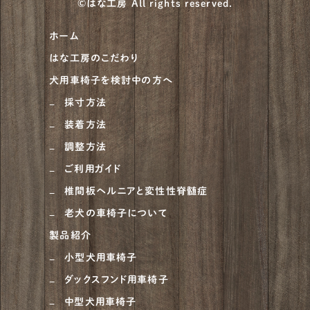
©はな工房 All rights reserved.
柴犬
930
ホーム
甲斐犬
21
はな工房のこだわり
紀州犬
8
犬用車椅子を検討中の方へ
大型犬
683
採寸方法
装着方法
ニュージーランドヘディングドッグ
1
調整方法
ベルジアン・タービュレン
1
ご利用ガイド
オーストラリアンシェパード
4
椎間板ヘルニアと変性性脊髄症
老犬の車椅子について
ラブラドゥードル
1
製品紹介
ラフコリー
6
小型犬用車椅子
ナポリタンマスティフ
1
ダックスフンド用車椅子
ブルーマスティフ
中型犬用車椅子
1