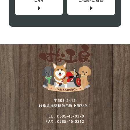
バセットハウンド
こちら
ご依頼・ご相談
4
ビーグル犬
29
プチバセットグリフォンバンデーン
1
フレンチブルドッグ
152
ボストンテリア
12
ミニチュアシュナウザー
73
ミニチュアプードル
2
ミニチュアブルテリア
1
ワイヤーフォックステリア
12
〒503-2415
岐阜県揖斐郡池田町上田769-1
北海道犬
4
TEL : 0585-45-0370
FAX : 0585-45-0312
川上犬
1