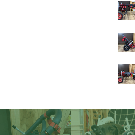
イ
ー
レ
ベ
ミ
琉
ケ
オ
ゥ
イ
ブ