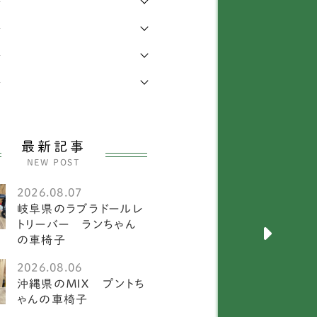
年
年
キニーズ
25
年
メラニアン
58
年
ワイトテリア
3
ルチーズ
27
最新記事
ニチュアピンシャー
26
NEW POST
ークシャーテリア
55
2026.08.07
岐阜県のラブラドールレ
犬
2585
トリーバー ランちゃん
の車椅子
メリカンフォックスハウ
1
ド
2026.08.06
沖縄県のＭＩＸ プントち
ーストラリアンキャトル
ゃんの車椅子
1
ッグ