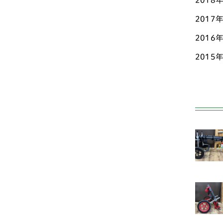
2018
2017
ペ
2016
ポ
2015
ホ
マ
ミ
ヨ
中型
ア
ン
オ
ド