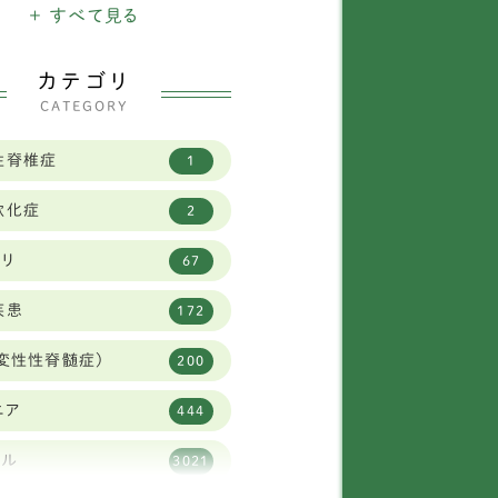
ニチュアシュナウザー
+ すべて見る
16
バニーズ
1
カテゴリ
CATEGORY
タリアングレイハウンド
11
性脊椎症
1
2
軟化症
2
イフォックステリア
1
ビリ
67
ニヘンダックスフンド
7
疾患
172
柴犬
30
変性性脊髄症)
200
リュッセルグリフォン
1
ニア
444
ャバリア
59
タル
3021
ーズー
83