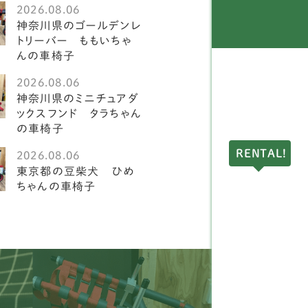
2026.08.06
ングリッシュスプリンガ
神奈川県のゴールデンレ
1
スパニエル
トリーバー ももいちゃ
んの車椅子
ークランドテリア
1
2026.08.06
神奈川県のミニチュアダ
ドリントンテリア
1
ックスフンド タラちゃん
の車椅子
ディアムプードル
1
RENTAL!
2026.08.06
球犬
2
東京都の豆柴犬 ひめ
ちゃんの車椅子
アーンテリア
3
ーストラリアンラブラド
4
ードル
ングリッシュポインター
1
ルドッグ
1