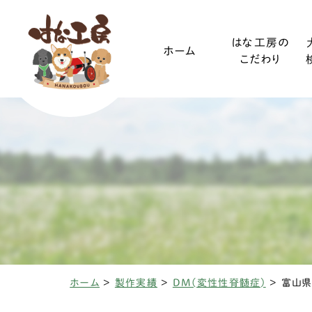
はな工房の
ホーム
こだわり
ご利用ガイド
小型犬
装着方法
中型犬
ホーム
>
製作実績
>
DM(変性性脊髄症)
>
富山県
椎間板ヘルニアと
変性性脊髄
三輪・四