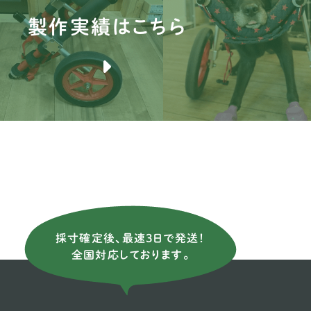
製作実績はこちら
ブ
バ
ブ
薩
ア
ニ
イ
イ
採寸確定後、最速3日で発送！
ス
全国対応しております。
イ
ウ