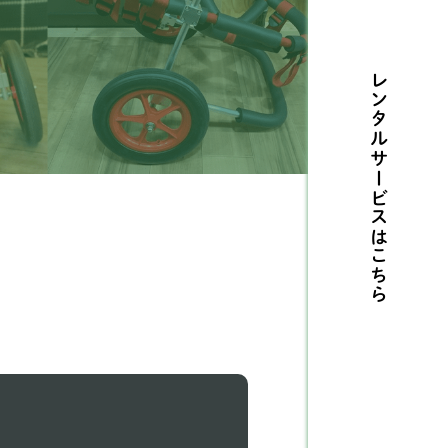
ルテリア
1
レンタルサービスは
センジー
2
リタニースパニエル
3
摩ビーグル
1
メリカンコッカースパ
26
エル
こちら
タリアングレーハウンド
9
ングリッシュコッカー
5
パニエル
ングリッシュブルドッグ
1
ィペット
5