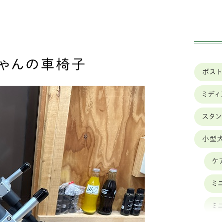
実績
車椅子のレンタル
ちゃんの車椅子
ボス
ミデ
スタ
小型
ケ
ミ
ミ