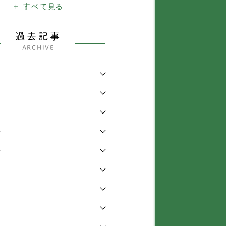
犬
+ すべて見る
1902
ャックラッセルテリア
38
のできごと
26
ックスフンド
337
過去記事
ARCHIVE
・四輪車椅子
3206
ベタンスパニエル
3
年
わり
339
ャイニーズ・クレステッ
1
・ドッグ
年
らせ
6
ワワ
138
年
知識
168
年
ィーカッププードル
1
症
473
年
イプードル
435
他
442
年
グ
72
年
ピヨン
69
年
ションフリーゼ
6