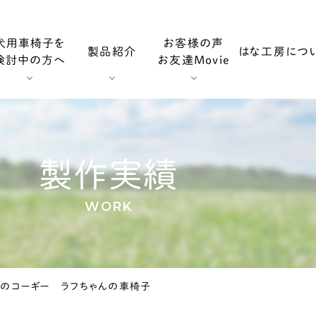
犬用車椅子を
お客様の声
製品紹介
はな工房につ
検討中の方へ
お友達Movie
用車椅子
お客様の声
採寸方法
ダックスフンド用車椅子
お友達Mo
製作実績
WORK
用車椅子
調整方法
大型犬用車椅子
のコーギー ラフちゃんの車椅子
症
輪車椅子
老犬の車椅子について
オプション・消耗部品