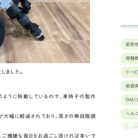
ミ
ハ
イ
変形
狆
脊髄
ト
しました。
リハ
カ
前庭
豆
うように移動しているので、車椅子の製作
DM(
ブ
ヘル
キ
が大幅に軽減されており、高さの無段階調
レン
シ
、ご機嫌な毎日をお過ごし頂ければ幸いで