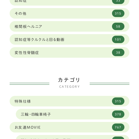
認知症
33
大分県
1
ラブラドールレトリーバー
59
その他
315
大阪府
34
秋田犬
2
椎間板ヘルニア
58
奈良県
12
ゴールデンレトリーバー
13
認知症等クルクルと回る動画
101
山口県
2
バセットハウンド
3
変性性脊髄症
38
山形県
2
ボクサー
6
山梨県
2
シェパード
9
カテゴリ
岐阜県
96
CATEGORY
フラットコーテッドレトリーバー
4
岡山県
6
特殊仕様
315
中型犬
289
岩手県
3
三輪・四輪車椅子
378
ダルメシアン
1
島根県
4
お友達MOVIE
767
琉球犬ミックス
2
広島
1