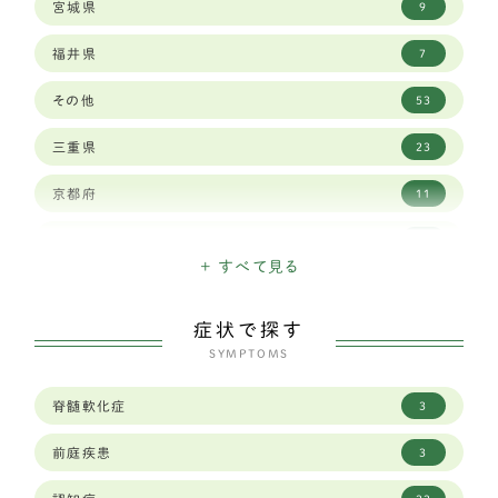
宮城県
9
バーニーズマウンテンドッグ
6
福井県
7
ロットワイラー
1
その他
53
ワイマラナー
3
三重県
23
ゴールデンレトリバー
12
京都府
11
ベルジアン シェパード ドッグ タービュレン
1
佐賀県
3
バーニーズマウンテン
3
+ すべて見る
兵庫県
29
ホワイトシェパード
2
症状で探す
北海道
15
オールドイングリッシュシープドッグ
SYMPTOMS
1
千葉県
19
グレートピレニーズ
6
脊髄軟化症
3
和歌山県
8
レオンベルガー
1
前庭疾患
3
埼玉県
23
ジャーマンシェパード
8