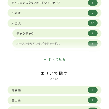
アメリカンスタッフォードシャーテリア
1
その他
9
大型犬
85
チャウチャウ
1
オーストラリアンラブラドゥードル
1
クランバースパニエル
1
+ すべて見る
ナポリタンマスティフ
1
エリアで探す
スタンダードプードル
1
AREA
シベリアンハスキー
9
青森県
2
ボーダーコリー
23
富山県
4
セントバーナード
2