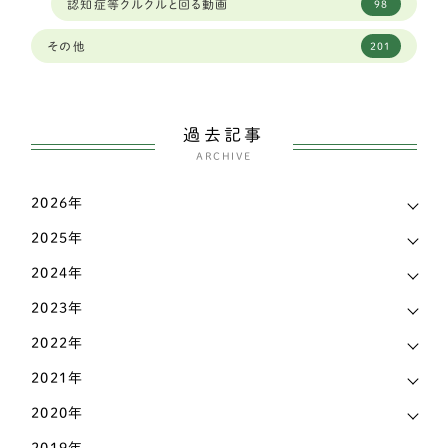
認知症等クルクルと回る動画
98
ワイヤーフォックステリア
6
広島県
4
その他
201
ミディアムプードル
2
徳島県
2
ボストンテリア
1
愛媛県
3
過去記事
スピッツ
2
ARCHIVE
愛知県
144
ウェルシュコーギー
168
2026年
新潟県
7
パグ
7
2025年
東京都
38
シェットランドシープドッグ（シェルティー）
4
2024年
栃木県
7
イングリッシュコッカースパニエル
3
2023年
滋賀県
17
2022年
シェットランドシープドッグ
3
熊本県
3
2021年
フレンチブルドッグ
42
2020年
石川県
9
アメリカンコッカースパニエル
4