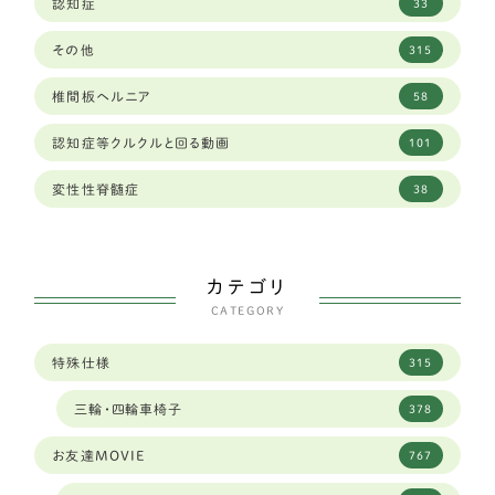
認知症
33
大分県
1
ラブラドールレトリーバー
59
その他
315
大阪府
34
秋田犬
2
椎間板ヘルニア
58
奈良県
12
ゴールデンレトリーバー
13
認知症等クルクルと回る動画
101
山口県
2
バセットハウンド
3
変性性脊髄症
38
山形県
2
ボクサー
6
山梨県
2
シェパード
9
カテゴリ
岐阜県
96
CATEGORY
フラットコーテッドレトリーバー
4
岡山県
6
特殊仕様
315
中型犬
289
岩手県
3
三輪・四輪車椅子
378
ダルメシアン
1
島根県
4
お友達MOVIE
767
琉球犬ミックス
2
広島
1