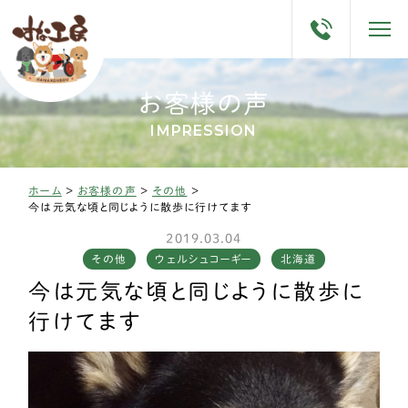
お客様の声
IMPRESSION
ホーム
>
お客様の声
>
その他
>
今は元気な頃と同じように散歩に行けてます
2019.03.04
その他
ウェルシュコーギー
北海道
今は元気な頃と同じように散歩に
行けてます