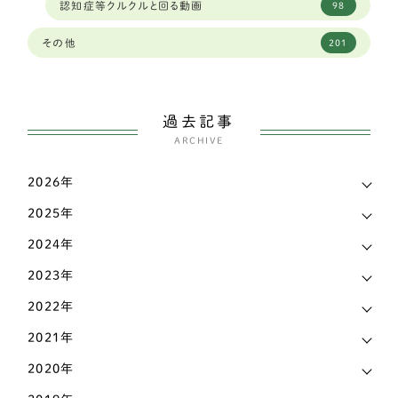
認知症等クルクルと回る動画
98
ワイヤーフォックステリア
6
広島県
4
その他
201
ミディアムプードル
2
徳島県
2
ボストンテリア
1
愛媛県
3
過去記事
スピッツ
2
ARCHIVE
愛知県
144
ウェルシュコーギー
168
2026年
新潟県
7
パグ
7
2025年
東京都
38
シェットランドシープドッグ（シェルティー）
4
2024年
栃木県
7
イングリッシュコッカースパニエル
3
2023年
滋賀県
17
2022年
シェットランドシープドッグ
3
熊本県
3
2021年
フレンチブルドッグ
42
2020年
石川県
9
アメリカンコッカースパニエル
4