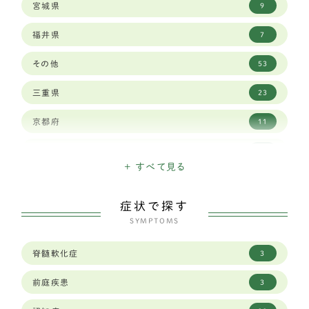
宮城県
9
バーニーズマウンテンドッグ
6
福井県
7
ロットワイラー
1
その他
53
ワイマラナー
3
三重県
23
ゴールデンレトリバー
12
京都府
11
ベルジアン シェパード ドッグ タービュレン
1
佐賀県
3
バーニーズマウンテン
3
+ すべて見る
兵庫県
29
ホワイトシェパード
2
症状で探す
北海道
15
オールドイングリッシュシープドッグ
SYMPTOMS
1
千葉県
19
グレートピレニーズ
6
脊髄軟化症
3
和歌山県
8
レオンベルガー
1
前庭疾患
3
埼玉県
23
ジャーマンシェパード
8