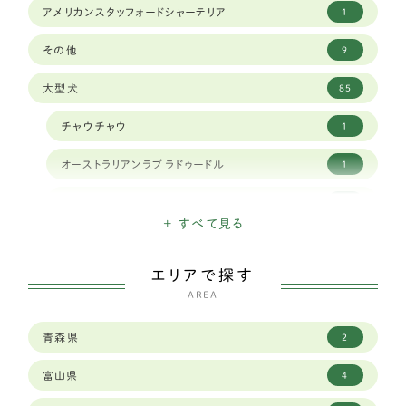
アメリカンスタッフォードシャーテリア
1
その他
9
大型犬
85
チャウチャウ
1
オーストラリアンラブラドゥードル
1
クランバースパニエル
1
+ すべて見る
ナポリタンマスティフ
1
エリアで探す
スタンダードプードル
1
AREA
シベリアンハスキー
9
青森県
2
ボーダーコリー
23
富山県
4
セントバーナード
2