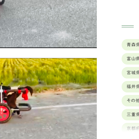
ゥ
ク
ナ
青森
ス
富山
シ
宮城
ボ
福井
セ
その
バ
ッ
三重
ロ
京都
ワ