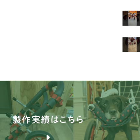
ビ
マ
豆
シ
シ
パ
キ
ダ
イ
製作実績はこちら
ミ