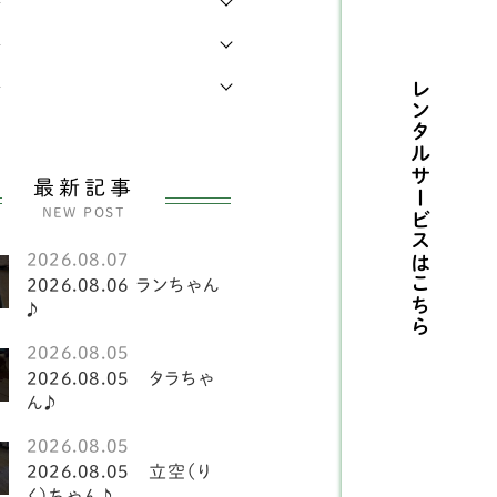
年
県
4
レンチブルドッグ
42
年
県
1
メリカンコッカースパ
年
レンタルサービスは
4
エル
県
14
犬
141
県
7
最新記事
ーグル
2
NEW POST
県
17
ーギー
81
2026.08.07
県
8
こちら
2026.08.06 ランちゃん
斐犬
2
♪
県
3
2026.08.05
ピッツ
2
県
1
2026.08.05 タラちゃ
ん♪
犬
151
島県
5
2026.08.05
ークシャテリア
6
2026.08.05 立空（り
く）ちゃん♪