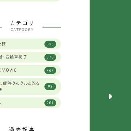
県
2
田犬
2
県
2
ールデンレトリーバー
カテゴリ
13
県
CATEGORY
96
セットハウンド
3
県
6
仕様
315
クサー
6
県
3
輪・四輪車椅子
378
ェパード
9
県
4
MOVIE
767
ラットコーテッドレトリ
4
バー
1
知症等クルクルと回る
98
画
犬
289
県
4
他
201
ルメシアン
1
県
2
球犬ミックス
2
県
3
過去記事