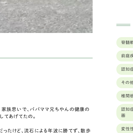
佐賀
ゴ
兵庫
ベ
ッ
北海
脊髄
バ
千葉
前庭
ホ
和歌
認知
オ
埼玉
ー
その
大分
グ
椎間
大阪
レ
犬、家族思いで、パパママ兄ちやんの健康の
認知
奈良
画
ジ
してあげてたの。
山口
変性
ラ
だったけど、流石による年波に勝てず、散歩