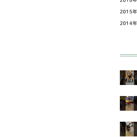
2016
秋田
フ
2015
群馬
ア
2014
ニ
茨城
柴
長野
ビ
静岡
コ
香川
甲
高知
ス
鳥取
小型
鹿児
ヨ