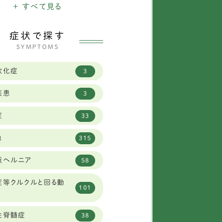
県
+ すべて見る
3
ールデンレトリバー
12
県
29
症状で探す
ルジアン シェパード ド
1
SYMPTOMS
グ タービュレン
道
15
軟化症
ーニーズマウンテン
3
3
県
19
疾患
ワイトシェパード
2
3
山県
8
症
ールドイングリッシュシ
33
県
23
1
プドッグ
他
315
県
1
レートピレニーズ
6
板ヘルニア
58
府
34
オンベルガー
1
症等クルクルと回る動
県
12
101
ャーマンシェパード
8
県
2
性脊髄症
ブラドールレトリーバー
59
38