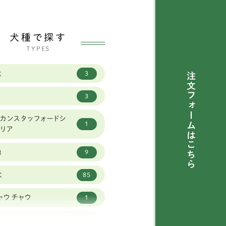
犬種で探す
TYPES
犬
3
注文フォームは
3
カンスタッフォードシ
1
テリア
こちら
他
9
犬
85
ャウチャウ
1
ーストラリアンラブラド
1