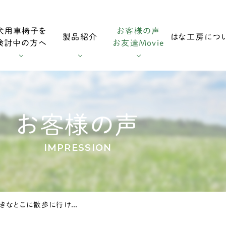
犬用車椅子を
お客様の声
製品紹介
はな工房につ
検討中の方へ
お友達Movie
用車椅子
お客様の声
採寸方法
ダックスフンド用車椅子
お友達Mo
お客様の声
IMPRESSION
用車椅子
調整方法
大型犬用車椅子
今までみたいに好きなとこに散歩に行けてとても嬉しいです。
症
輪車椅子
老犬の車椅子について
オプション・消耗部品