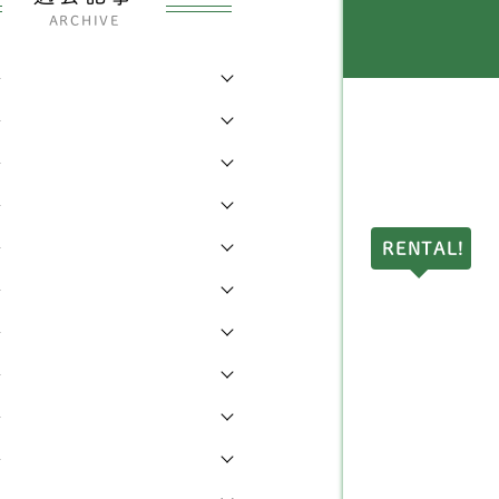
イヤーフォックステリア
6
県
144
ARCHIVE
ディアムプードル
2
県
7
年
ストンテリア
1
年
都
38
年
ピッツ
2
県
7
年
ェルシュコーギー
168
県
17
年
RENTAL!
グ
7
県
3
年
ェットランドシープドッ
県
9
4
年
（シェルティー）
川県
17
年
ングリッシュコッカース
3
ニエル
年
県
18
年
ェットランドシープドッ
県
2
3