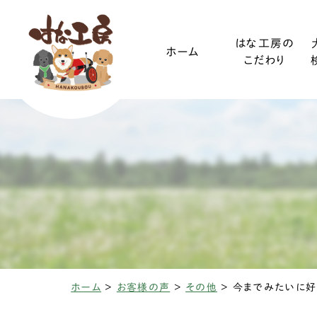
はな工房の
ホーム
こだわり
ご利用ガイド
小型犬
装着方法
中型犬
ホーム
>
お客様の声
>
その他
>
椎間板ヘルニアと
変性性脊髄
三輪・四