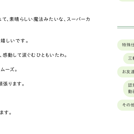
山形
秋
山梨
れて、素晴らしい魔法みたいな、スーパーカ
ゴ
岐阜
バ
も嬉しいです。
岡山
特殊
ボ
、感動して涙ぐむひともいたわ。
岩手
三
シ
ムーズ。
島根
お友達
フ
ー
頑張ります。
広島
認
動
中型
広島
その
ダ
徳島
ます。
琉
愛媛