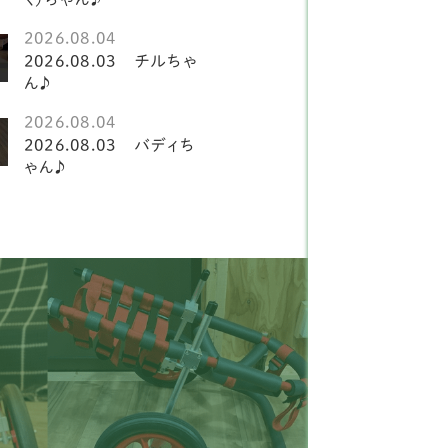
ションフリーゼ
2
2026.08.04
ルチーズ
1
2026.08.03 チルちゃ
ん♪
柴犬
2
2026.08.04
ーズー
21
2026.08.03 バディち
ゃん♪
ーズー
3
ピヨン
15
ャバリア
20
ックスフンド
19
タリアングレイハウンド
2
ニチュアシュナウザー
8