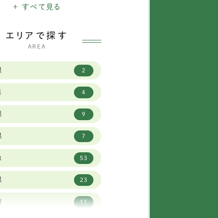
ードル
+ すべて見る
ランバースパニエル
1
エリアで探す
AREA
ポリタンマスティフ
1
県
タンダードプードル
1
2
県
ベリアンハスキー
9
4
県
ーダーコリー
23
9
県
ントバーナード
2
7
他
ーニーズマウンテンド
53
6
グ
県
23
ットワイラー
1
府
11
イマラナー
3