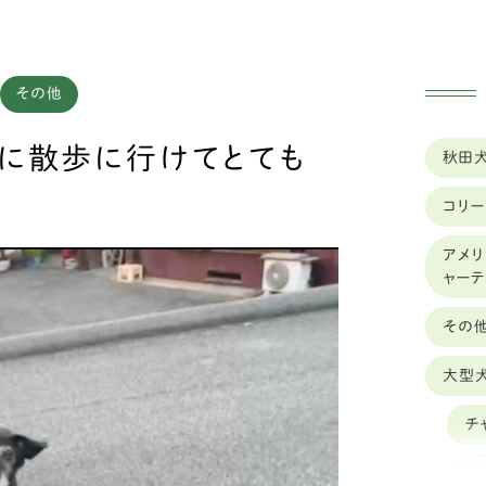
その他
実績
車椅子のレンタル
に散歩に行けてとても
秋田
コリー
アメリ
ャー
その
大型
チ
オ