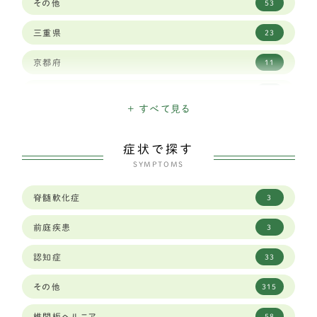
その他
53
ワイマラナー
3
三重県
23
ゴールデンレトリバー
12
京都府
11
ベルジアン シェパード ドッグ タービュレン
1
佐賀県
3
バーニーズマウンテン
3
+ すべて見る
兵庫県
29
ホワイトシェパード
2
症状で探す
北海道
15
オールドイングリッシュシープドッグ
SYMPTOMS
1
千葉県
19
グレートピレニーズ
6
脊髄軟化症
3
和歌山県
8
レオンベルガー
1
前庭疾患
3
埼玉県
23
ジャーマンシェパード
8
認知症
33
大分県
1
ラブラドールレトリーバー
59
その他
315
大阪府
34
秋田犬
2
椎間板ヘルニア
58