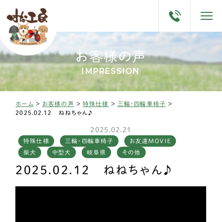
お客様の声
IMPRESSION
ホーム
>
お客様の声
>
特殊仕様
>
三輪・四輪車椅子
>
2025.02.12 ねねちゃん♪
2025.02.21
特殊仕様
三輪・四輪車椅子
お友達MOVIE
柴犬
中型犬
岐阜県
その他
2025.02.12 ねねちゃん♪