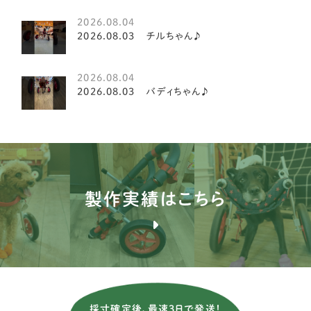
2026.08.04
キャバリア
20
2026.08.03 チルちゃん♪
ダックスフンド
19
2026.08.04
イタリアングレイハウンド
2
2026.08.03 バディちゃん♪
ミニチュアシュナウザー
8
ペキニーズ
8
ティーカッププードル
2
製作実績はこちら
ミニチュアピンシャー
7
ジャックラッセルテリア
3
ミニチュアダックスフンド
81
チワワ
24
採寸確定後、最速3日で発送！