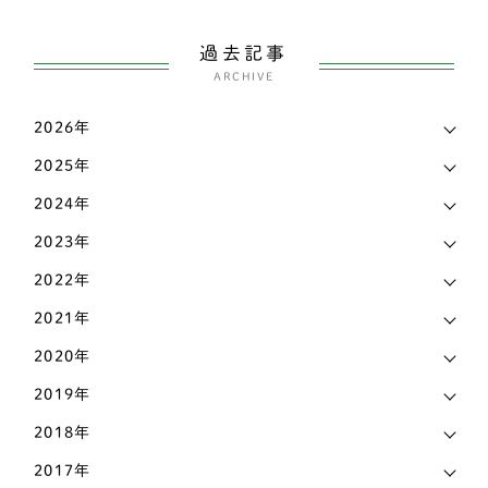
ボストンテリア
1
愛媛県
3
過去記事
スピッツ
2
ARCHIVE
愛知県
144
ウェルシュコーギー
168
2026年
新潟県
7
パグ
7
2025年
東京都
38
シェットランドシープドッグ（シェルティー）
4
2024年
栃木県
7
イングリッシュコッカースパニエル
3
2023年
滋賀県
17
2022年
シェットランドシープドッグ
3
熊本県
3
2021年
フレンチブルドッグ
42
2020年
石川県
9
アメリカンコッカースパニエル
4
2019年
神奈川県
17
柴犬
141
2018年
福岡県
18
ビーグル
2
2017年