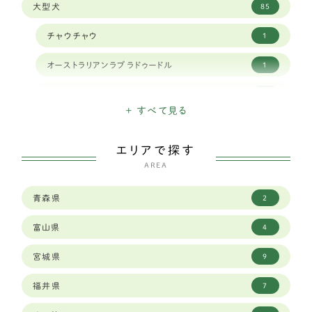
大型犬
85
チャウチャウ
1
オーストラリアンラブラドゥードル
1
クランバースパニエル
1
+ すべて見る
ナポリタンマスティフ
1
エリアで探す
スタンダードプードル
1
AREA
シベリアンハスキー
9
青森県
2
ボーダーコリー
23
富山県
4
セントバーナード
2
宮城県
9
バーニーズマウンテンドッグ
6
福井県
7
ロットワイラー
1