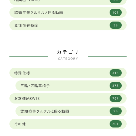
奈良県
12
ゴールデンレトリーバー
13
認知症等クルクルと回る動画
101
山口県
2
バセットハウンド
3
変性性脊髄症
38
山形県
2
ボクサー
6
山梨県
2
シェパード
9
カテゴリ
岐阜県
96
CATEGORY
フラットコーテッドレトリーバー
4
岡山県
6
特殊仕様
315
中型犬
289
岩手県
3
三輪・四輪車椅子
378
ダルメシアン
1
島根県
4
お友達MOVIE
767
琉球犬ミックス
2
広島
1
認知症等クルクルと回る動画
98
ワイヤーフォックステリア
6
広島県
4
その他
201
ミディアムプードル
2
徳島県
2