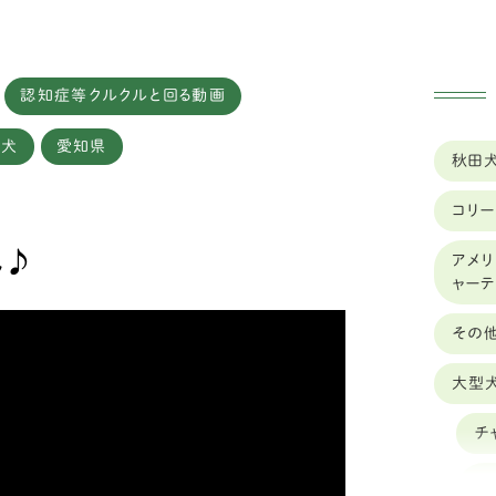
認知症等クルクルと回る動画
実績
車椅子のレンタル
型犬
愛知県
秋田
コリー
ん♪
アメリ
ャー
その
大型
チ
オ