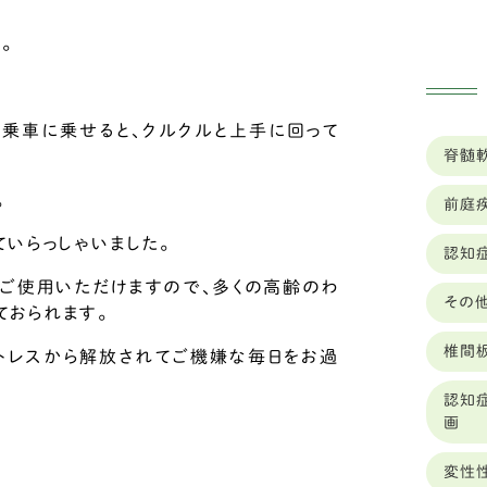
佐賀
ゴ
。
兵庫
ベ
ッ
北海
乗車に乗せると、クルクルと上手に回って
脊髄
バ
千葉
。
前庭
ホ
和歌
いらっしゃいました。
認知
オ
埼玉
ー
ご使用いただけますので、多くの高齢のわ
その
大分
ておられます。
グ
椎間
大阪
トレスから解放されてご機嫌な毎日をお過
レ
認知
奈良
画
ジ
山口
変性
ラ