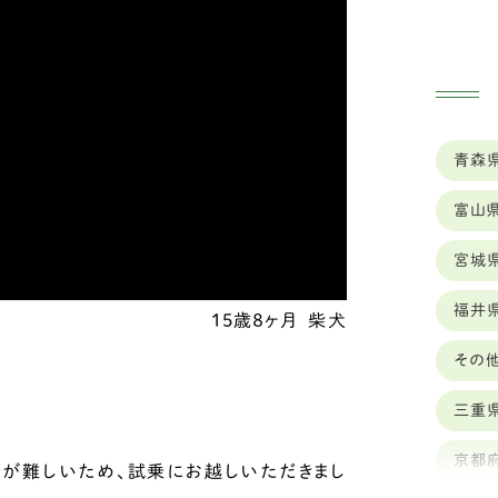
ゥ
ク
ナ
青森
ス
富山
シ
宮城
ボ
福井
セ
15歳８ヶ月
柴犬
その
バ
ッ
三重
ロ
京都
が難しいため、試乗にお越しいただきまし
ワ