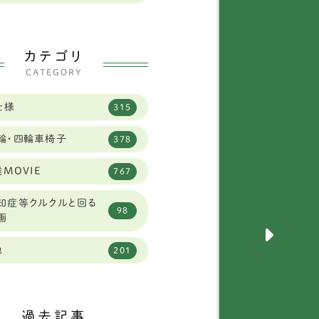
県
2
田犬
2
県
2
ールデンレトリーバー
カテゴリ
13
県
CATEGORY
96
セットハウンド
3
県
6
仕様
315
クサー
6
県
3
輪・四輪車椅子
378
ェパード
9
県
4
MOVIE
767
ラットコーテッドレトリ
4
バー
1
知症等クルクルと回る
98
画
犬
289
県
4
他
201
ルメシアン
1
県
2
球犬ミックス
2
県
3
過去記事