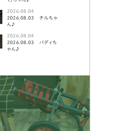
ションフリーゼ
2
2026.08.04
ルチーズ
1
2026.08.03 チルちゃ
ん♪
柴犬
2
2026.08.04
ーズー
21
2026.08.03 バディち
ゃん♪
ーズー
3
ピヨン
15
ャバリア
20
ックスフンド
19
タリアングレイハウンド
2
ニチュアシュナウザー
8