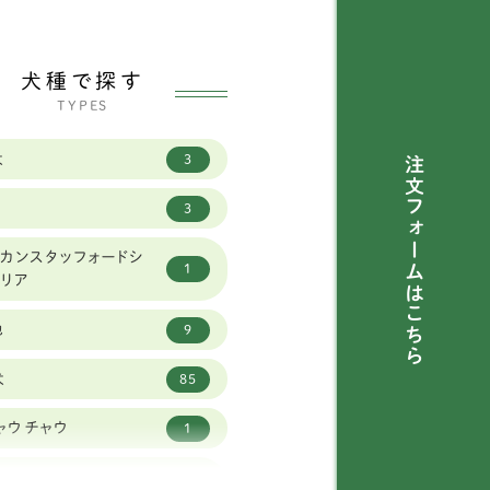
犬種で探す
TYPES
犬
3
注文フォームは
3
カンスタッフォードシ
1
テリア
こちら
他
9
犬
85
ャウチャウ
1
ーストラリアンラブラド
1