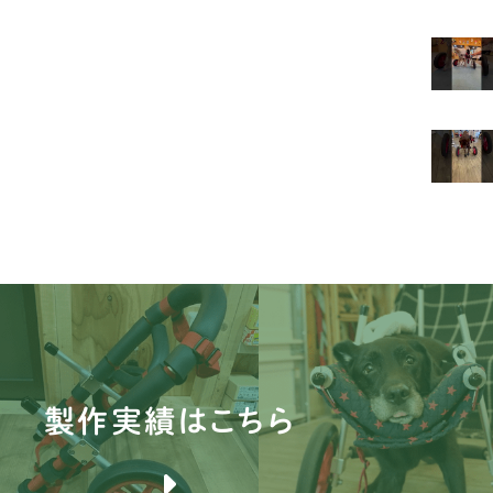
ビ
マ
豆
シ
シ
パ
キ
ダ
イ
製作実績はこちら
ミ