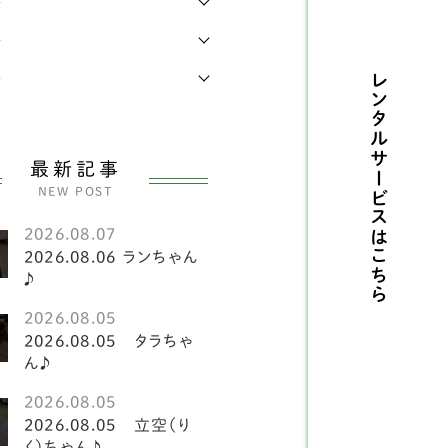
年
県
4
レンチブルドッグ
42
年
県
1
メリカンコッカースパ
年
レンタルサービスは
4
エル
県
14
犬
141
県
7
最新記事
ーグル
2
NEW POST
県
17
ーギー
81
2026.08.07
県
8
こちら
2026.08.06 ランちゃん
斐犬
2
♪
県
3
2026.08.05
ピッツ
2
県
1
2026.08.05 タラちゃ
ん♪
犬
151
島県
5
2026.08.05
ークシャテリア
6
2026.08.05 立空（り
く）ちゃん♪