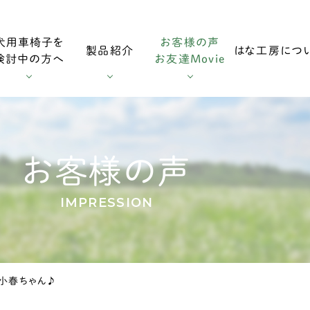
犬用車椅子を
お客様の声
製品紹介
はな工房につ
検討中の方へ
お友達Movie
用車椅子
お客様の声
採寸方法
ダックスフンド用車椅子
お友達Mo
お客様の声
IMPRESSION
用車椅子
調整方法
大型犬用車椅子
9 小春ちゃん♪
症
輪車椅子
老犬の車椅子について
オプション・消耗部品