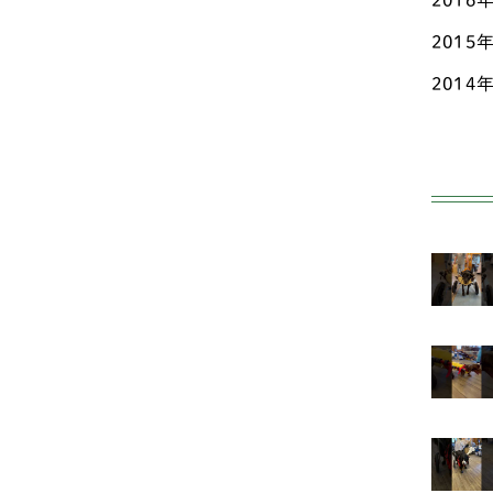
2016
秋田
フ
2015
群馬
ア
2014
ニ
茨城
柴
長野
ビ
静岡
コ
香川
甲
高知
ス
鳥取
小型
鹿児
ヨ