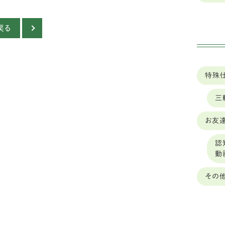
山形
秋
戻る
山梨
ゴ
岐阜
バ
岡山
特殊
ボ
岩手
三
シ
島根
お友達
フ
ー
広島
認
動
中型
広島
その
ダ
徳島
琉
愛媛