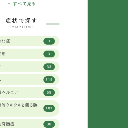
県
+ すべて見る
3
ールデンレトリバー
12
県
29
症状で探す
ルジアン シェパード ド
1
SYMPTOMS
グ タービュレン
道
15
軟化症
ーニーズマウンテン
3
3
県
19
疾患
ワイトシェパード
2
3
山県
8
症
ールドイングリッシュシ
33
県
23
1
プドッグ
他
315
県
1
レートピレニーズ
6
板ヘルニア
58
府
34
オンベルガー
1
症等クルクルと回る動
県
12
101
ャーマンシェパード
8
県
2
性脊髄症
ブラドールレトリーバー
59
38