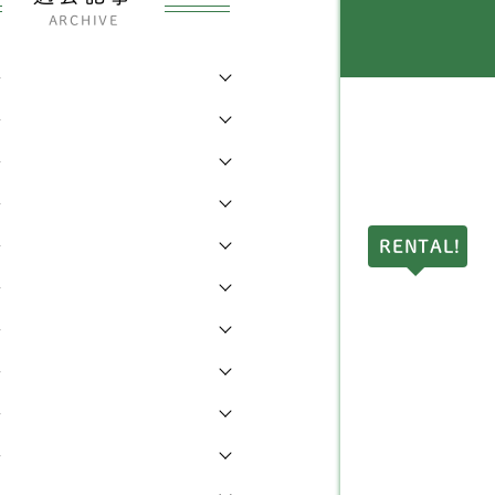
イヤーフォックステリア
6
県
144
ARCHIVE
ディアムプードル
2
県
7
年
ストンテリア
1
年
都
38
年
ピッツ
2
県
7
年
ェルシュコーギー
168
県
17
年
RENTAL!
グ
7
県
3
年
ェットランドシープドッ
県
9
4
年
（シェルティー）
川県
17
年
ングリッシュコッカース
3
ニエル
年
県
18
年
ェットランドシープドッ
県
2
3