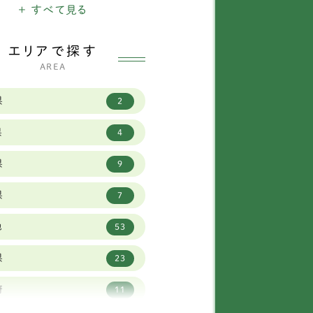
ードル
+ すべて見る
ランバースパニエル
1
エリアで探す
AREA
ポリタンマスティフ
1
県
タンダードプードル
1
2
県
ベリアンハスキー
9
4
県
ーダーコリー
23
9
県
ントバーナード
2
7
他
ーニーズマウンテンド
53
6
グ
県
23
ットワイラー
1
府
11
イマラナー
3