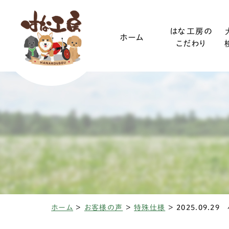
はな工房の
ホーム
こだわり
ご利用ガイド
小型犬
装着方法
中型犬
ホーム
>
お客様の声
>
特殊仕様
>
2025.09.2
椎間板ヘルニアと
変性性脊髄
三輪・四