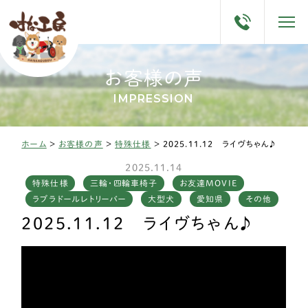
お客様の声
IMPRESSION
ホーム
>
お客様の声
>
特殊仕様
>
2025.11.12 ライヴちゃん♪
2025.11.14
特殊仕様
三輪・四輪車椅子
お友達MOVIE
ラブラドールレトリーバー
大型犬
愛知県
その他
2025.11.12 ライヴちゃん♪