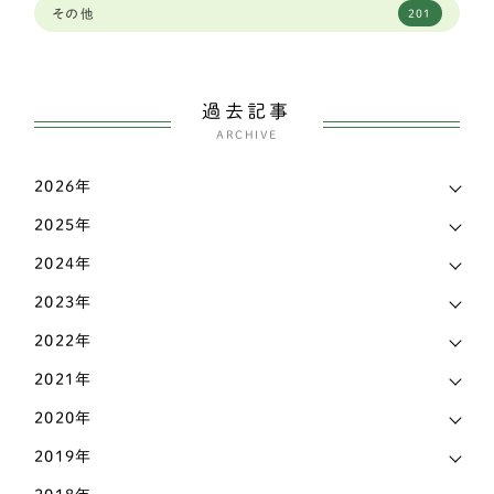
その他
201
ミディアムプードル
2
徳島県
2
ボストンテリア
1
愛媛県
3
過去記事
スピッツ
2
ARCHIVE
愛知県
144
ウェルシュコーギー
168
2026年
新潟県
7
パグ
7
2025年
東京都
38
シェットランドシープドッグ（シェルティー）
4
2024年
栃木県
7
イングリッシュコッカースパニエル
3
2023年
滋賀県
17
2022年
シェットランドシープドッグ
3
熊本県
3
2021年
フレンチブルドッグ
42
2020年
石川県
9
アメリカンコッカースパニエル
4
2019年
神奈川県
17
柴犬
141