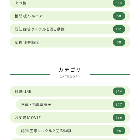
ラブラドールレトリーバー
58
その他
314
大阪府
34
秋田犬
2
椎間板ヘルニア
58
奈良県
12
ゴールデンレトリーバー
13
認知症等クルクルと回る動画
101
山口県
2
バセットハウンド
3
変性性脊髄症
38
山形県
2
ボクサー
6
山梨県
2
シェパード
9
カテゴリ
岐阜県
95
CATEGORY
フラットコーテッドレトリーバー
4
岡山県
6
特殊仕様
314
中型犬
289
岩手県
3
三輪・四輪車椅子
377
ダルメシアン
1
島根県
4
お友達MOVIE
766
琉球犬ミックス
2
広島
1
認知症等クルクルと回る動画
98
ワイヤーフォックステリア
6
広島県
4