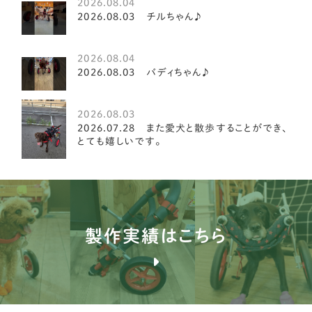
2026.08.04
シーズー
3
2026.08.03 チルちゃん♪
パピヨン
15
2026.08.04
キャバリア
20
2026.08.03 バディちゃん♪
ダックスフンド
19
2026.08.03
イタリアングレイハウンド
2
2026.07.28 また愛犬と散歩することができ、
とても嬉しいです。
ミニチュアシュナウザー
8
ペキニーズ
8
ティーカッププードル
2
製作実績はこちら
ミニチュアピンシャー
7
ジャックラッセルテリア
3
ミニチュアダックスフンド
81