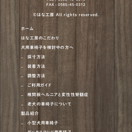
FAX : 0585-45-0312
©はな工房 All rights reserved.
ホーム
はな工房のこだわり
犬用車椅子を検討中の方へ
採寸方法
装着方法
調整方法
ご利用ガイド
椎間板ヘルニアと変性性脊髄症
老犬の車椅子について
製品紹介
小型犬用車椅子