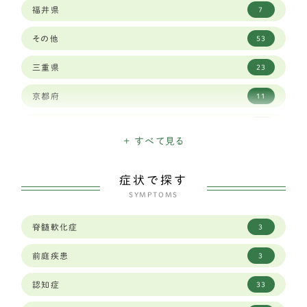
福井県
7
ロットワイラー
1
その他
53
ワイマラナー
3
三重県
23
ゴールデンレトリバー
12
京都府
11
ベルジアン シェパード ドッグ タービュレン
1
佐賀県
3
バーニーズマウンテン
3
+ すべて見る
兵庫県
29
ホワイトシェパード
2
症状で探す
北海道
15
オールドイングリッシュシープドッグ
SYMPTOMS
1
千葉県
19
グレートピレニーズ
6
脊髄軟化症
3
和歌山県
8
レオンベルガー
1
前庭疾患
3
埼玉県
23
ジャーマンシェパード
8
認知症
33
大分県
1