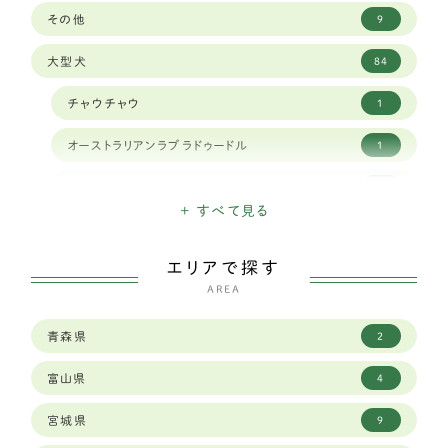
その他
9
大型犬
84
チャウチャウ
1
オーストラリアンラブラドゥードル
1
クランバースパニエル
1
+ すべて見る
ナポリタンマスティフ
1
エリアで探す
スタンダードプードル
1
AREA
シベリアンハスキー
9
青森県
2
ボーダーコリー
23
富山県
4
セントバーナード
2
宮城県
9
バーニーズマウンテンドッグ
6