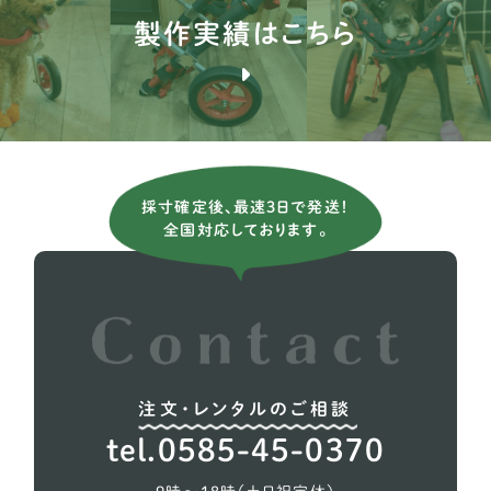
製作実績はこちら
ミニチュアピンシャー
7
ジャックラッセルテリア
3
ミニチュアダックスフンド
81
チワワ
24
採寸確定後、最速3日で発送！
チベタンスパニエル
1
全国対応しております。
ポメラニアン
13
トイプードル
76
注文・レンタルのご相談
tel.0585-45-0370