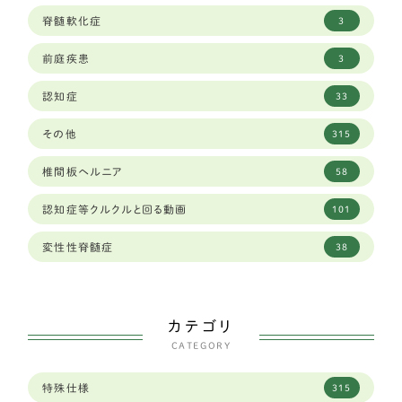
グレートピレニーズ
6
脊髄軟化症
3
和歌山県
8
レオンベルガー
1
前庭疾患
3
埼玉県
23
ジャーマンシェパード
8
認知症
33
大分県
1
ラブラドールレトリーバー
59
その他
315
大阪府
34
秋田犬
2
椎間板ヘルニア
58
奈良県
12
ゴールデンレトリーバー
13
認知症等クルクルと回る動画
101
山口県
2
バセットハウンド
3
変性性脊髄症
38
山形県
2
ボクサー
6
山梨県
2
シェパード
9
カテゴリ
岐阜県
96
CATEGORY
フラットコーテッドレトリーバー
4
岡山県
6
特殊仕様
315
中型犬
289