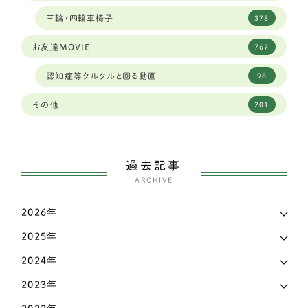
岩手県
3
三輪・四輪車椅子
378
ダルメシアン
1
島根県
4
お友達MOVIE
767
琉球犬ミックス
2
広島
1
認知症等クルクルと回る動画
98
ワイヤーフォックステリア
6
広島県
4
その他
201
ミディアムプードル
2
徳島県
2
ボストンテリア
1
愛媛県
3
過去記事
スピッツ
2
ARCHIVE
愛知県
144
ウェルシュコーギー
168
2026年
新潟県
7
パグ
7
2025年
東京都
38
シェットランドシープドッグ（シェルティー）
4
2024年
栃木県
7
イングリッシュコッカースパニエル
3
2023年
滋賀県
17