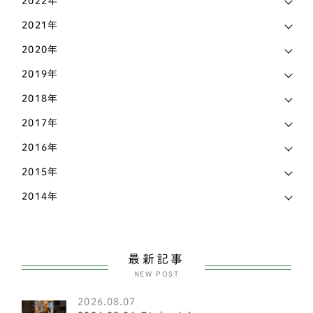
2022年
シェットランドシープドッグ
3
熊本県
3
2021年
フレンチブルドッグ
42
2020年
石川県
9
アメリカンコッカースパニエル
4
2019年
神奈川県
17
柴犬
141
2018年
福岡県
18
ビーグル
2
2017年
福島県
2
2016年
コーギー
81
秋田県
4
2015年
甲斐犬
2
2014年
群馬県
1
スピッツ
2
茨城県
14
小型犬
151
長野県
7
最新記事
ヨークシャテリア
6
NEW POST
静岡県
17
ビションフリーゼ
2
2026.08.07
香川県
8