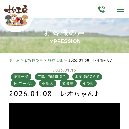
お客様の声
IMPRESSION
ホーム
>
お客様の声
>
特殊仕様
>
2026.01.08 レオちゃん♪
2026.01.15
特殊仕様
三輪・四輪車椅子
お友達MOVIE
トイプードル
小型犬
愛知県
その他
2026.01.08 レオちゃん♪