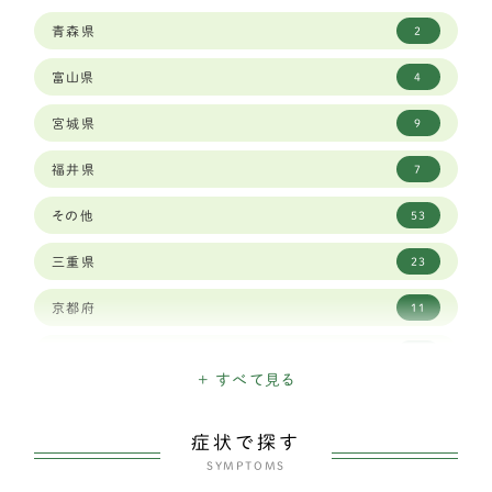
シベリアンハスキー
9
青森県
2
ボーダーコリー
23
富山県
4
セントバーナード
2
宮城県
9
バーニーズマウンテンドッグ
6
福井県
7
ロットワイラー
1
その他
53
ワイマラナー
3
三重県
23
ゴールデンレトリバー
12
京都府
11
ベルジアン シェパード ドッグ タービュレン
1
佐賀県
3
バーニーズマウンテン
3
+ すべて見る
兵庫県
29
ホワイトシェパード
2
症状で探す
北海道
15
オールドイングリッシュシープドッグ
SYMPTOMS
1
千葉県
19