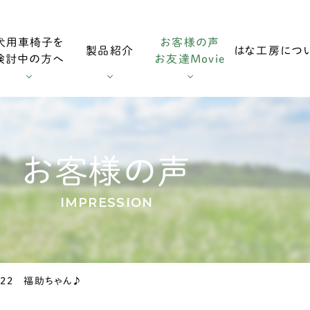
犬用車椅子を
お客様の声
製品紹介
はな工房につ
検討中の方へ
お友達Movie
用車椅子
お客様の声
採寸方法
ダックスフンド用車椅子
お友達Mo
お客様の声
IMPRESSION
用車椅子
調整方法
大型犬用車椅子
6.22 福助ちゃん♪
症
輪車椅子
老犬の車椅子について
オプション・消耗部品