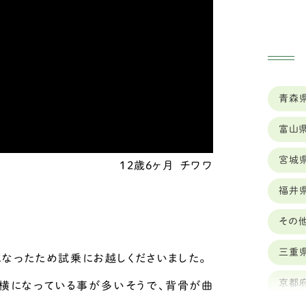
ゥ
ク
ナ
青森
ス
富山
シ
宮城
ボ
12歳6ヶ月
チワワ
福井
セ
その
バ
ッ
三重
になったため試乗にお越しくださいました。
ロ
京都
横になっている事が多いそうで、背骨が曲
ワ