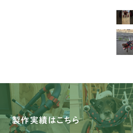
ビ
マ
豆
シ
シ
パ
キ
ダ
イ
製作実績はこちら
ミ