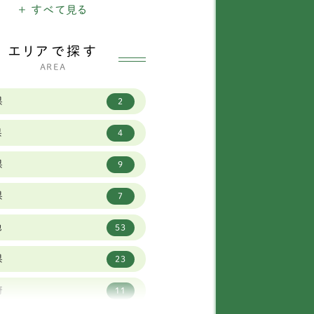
ードル
+ すべて見る
ランバースパニエル
1
エリアで探す
AREA
ポリタンマスティフ
1
県
タンダードプードル
1
2
県
ベリアンハスキー
9
4
県
ーダーコリー
23
9
県
ントバーナード
2
7
他
ーニーズマウンテンド
53
6
グ
県
23
ットワイラー
1
府
11
イマラナー
3