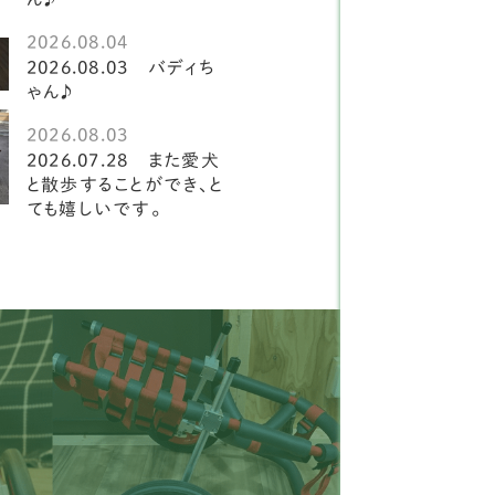
ションフリーゼ
2
2026.08.04
ルチーズ
1
2026.08.03 バディち
ゃん♪
柴犬
2
2026.08.03
ーズー
21
2026.07.28 また愛犬
と散歩することができ、と
ーズー
ても嬉しいです。
3
ピヨン
15
ャバリア
20
ックスフンド
19
タリアングレイハウンド
2
ニチュアシュナウザー
8