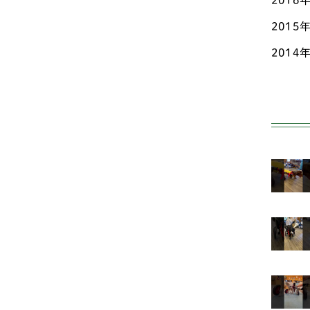
2016
秋田
フ
2015
群馬
ア
2014
ニ
茨城
柴
長野
ビ
静岡
コ
香川
甲
高知
ス
鳥取
小型
鹿児
ヨ