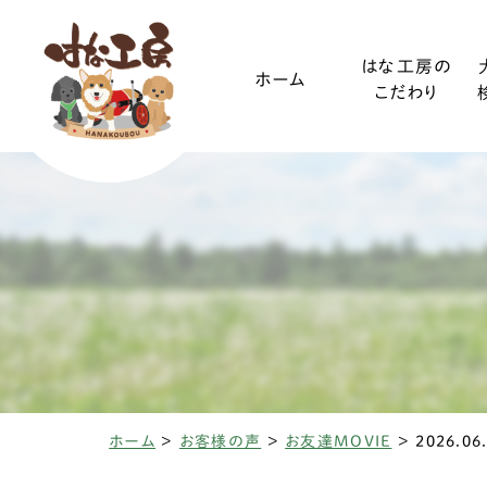
はな工房の
ホーム
こだわり
ご利用ガイド
小型犬
装着方法
中型犬
ホーム
>
お客様の声
>
お友達MOVIE
>
2026.0
椎間板ヘルニアと
変性性脊髄
三輪・四