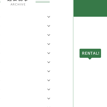
イヤーフォックステリア
6
県
144
ARCHIVE
ディアムプードル
2
県
7
年
ストンテリア
1
年
都
38
年
ピッツ
2
県
7
年
ェルシュコーギー
168
県
17
年
RENTAL!
グ
7
県
3
年
ェットランドシープドッ
県
9
4
年
（シェルティー）
川県
17
年
ングリッシュコッカース
3
ニエル
年
県
18
年
ェットランドシープドッ
県
2
3