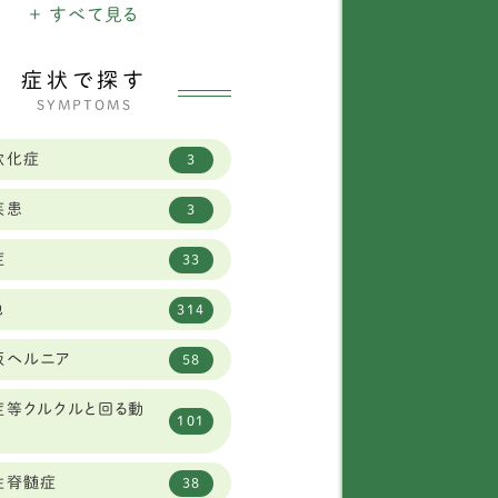
県
+ すべて見る
3
ールデンレトリバー
12
県
29
症状で探す
ルジアン シェパード ド
1
SYMPTOMS
グ タービュレン
道
15
軟化症
ーニーズマウンテン
3
3
県
19
疾患
ワイトシェパード
2
3
山県
8
症
ールドイングリッシュシ
33
県
23
1
プドッグ
他
314
県
1
レートピレニーズ
6
板ヘルニア
58
府
34
オンベルガー
1
症等クルクルと回る動
県
12
101
ャーマンシェパード
8
県
2
性脊髄症
ブラドールレトリーバー
58
38