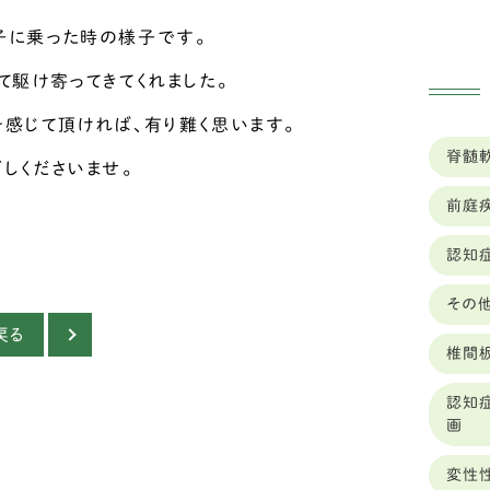
佐賀
ゴ
子に乗った時の様子です。
兵庫
て駆け寄ってきてくれました。
ベ
ッ
北海
感じて頂ければ、有り難く思います。
脊髄
バ
千葉
しくださいませ。
前庭
ホ
和歌
認知
オ
埼玉
ー
その
大分
グ
戻る
椎間
大阪
レ
認知
奈良
画
ジ
山口
変性
ラ