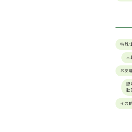
山形
秋
山梨
ゴ
岐阜
バ
岡山
特殊
ボ
岩手
三
シ
島根
お友達
フ
ー
広島
認
動
中型
広島
その
ダ
徳島
琉
愛媛