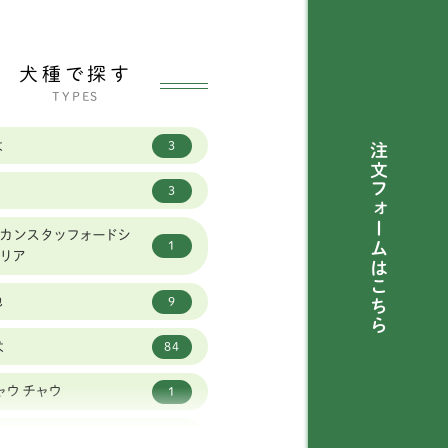
犬種で探す
TYPES
犬
3
注文フォームは
3
カンスタッフォードシ
1
テリア
こちら
他
9
犬
84
ャウチャウ
1
ーストラリアンラブラド
1