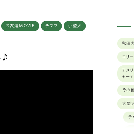
お友達MOVIE
チワワ
小型犬
実績
車椅子のレンタル
秋田
ん♪
コリー
アメリ
ャー
その
大型
チ
オ