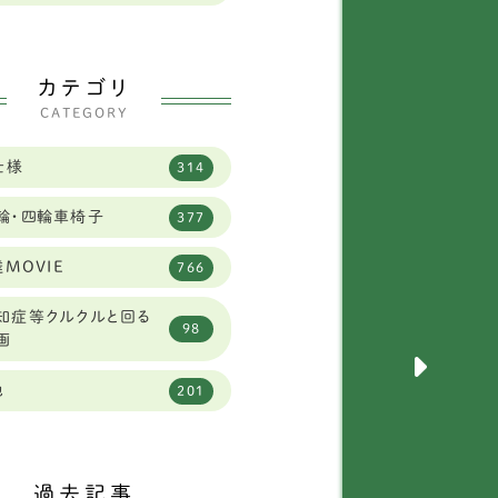
県
2
田犬
2
県
2
ールデンレトリーバー
カテゴリ
13
県
CATEGORY
95
セットハウンド
3
県
6
仕様
314
クサー
6
県
3
輪・四輪車椅子
377
ェパード
9
県
4
MOVIE
766
ラットコーテッドレトリ
4
バー
1
知症等クルクルと回る
98
画
犬
289
県
4
他
201
ルメシアン
1
県
2
球犬ミックス
2
県
3
過去記事