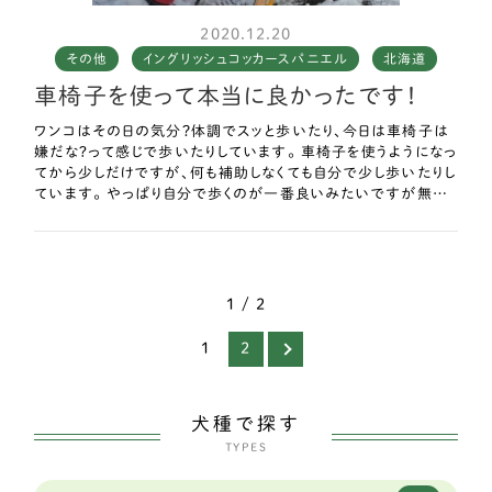
2020.12.20
その他
イングリッシュコッカースパニエル
北海道
車椅子を使って本当に良かったです！
ワンコはその日の気分？体調でスッと歩いたり、今日は車椅子は
嫌だな?って感じで歩いたりしています。 車椅子を使うようになっ
てから少しだけですが、何も補助しなくても自分で少し歩いたりし
ています。 やっぱり自分で歩くのが一番良いみたいですが無理
なので…。 自分で少し歩くという時は、私は車椅子を抱えて散歩
に行きます。 途中で歩けなくなるのがわかっているから…。 車椅
子は軽いので腕にかけて散歩させても私の負担にはなりませ
ん。 車椅子が軽量でとても良かったです。 車椅子を使うことで
私の腰の負担も無くなりました。 ワンコもリハビリにもなっている
1 / 2
ようです。 獣医さんからは転んで怪我をするから車椅子はダメ
と言われていましたが、車椅子を使って本当に良かったです！ ほ
1
2
とんど自分で歩けなくなっていたのでハーネスで補助しながらの
散歩は、私の負担も大きく、ワンコにとっても楽しいものでは無か
ったと思います。 中型犬の補助(ハーネス)は飼主の腰をダメに
犬種で探す
します！ 今どうしようか悩んでいる飼主さんがいたら、迷わず車
椅子をオススメします。 これから雪も多くなるので雪道で使える
TYPES
か心配ですが、、、 その時に考えますね。 お散歩大好きなワンコ
なので車椅子でお散歩楽しみます♪ ありがとうございます。