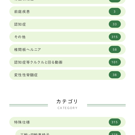
和歌山県
8
レオンベルガー
1
前庭疾患
3
埼玉県
23
ジャーマンシェパード
8
認知症
33
大分県
1
ラブラドールレトリーバー
59
その他
315
大阪府
34
秋田犬
2
椎間板ヘルニア
58
奈良県
12
ゴールデンレトリーバー
13
認知症等クルクルと回る動画
101
山口県
2
バセットハウンド
3
変性性脊髄症
38
山形県
2
ボクサー
6
山梨県
2
シェパード
9
カテゴリ
岐阜県
96
CATEGORY
フラットコーテッドレトリーバー
4
岡山県
6
特殊仕様
315
中型犬
289
岩手県
3
三輪・四輪車椅子
378