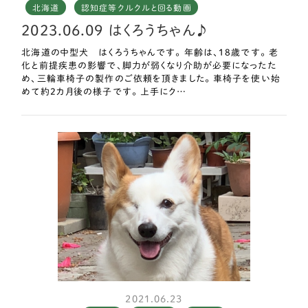
ったなぁとおもっています
北海道
認知症等クルクルと回る動画
2023.06.09 はくろうちゃん♪
感謝感謝ですありがとうございます
北海道の中型犬 はくろうちゃんです。 年齢は、18歳です。 老
化と前提疾患の影響で、脚力が弱くなり介助が必要になったた
め、三輪車椅子の製作のご依頼を頂きました。 車椅子を使い始
めて約2カ月後の様子です。 上手にク…
2021.06.23