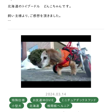
北海道のトイプードル どんこちゃんです。
飼い主様より、ご感想を頂きました。
どんちゃんは車椅子にすっかり慣れ、いまではなくてはならない
相棒になりました。
これに乗って歩くことで、自信を取り戻したようで、しっぽを振っ
てドヤ顔で歩き回っています！
それが私たち家族にとってとてもうれしく、幸せな気持ちになりま
す。
車椅子がないときは、すぐにパタっと倒れてしまうので一瞬も目
が離せませんでしたが、いまは目の届く範囲でですが、ひとりで
歩いてくれるのでとても助かっています。
本当にはな工房さんに出会えてよかったと、心から感謝していま
す！
2024.03.14
特殊仕様
お友達MOVIE
ミニチュアダックスフンド
車椅子を必要としているひとりでも多くのわんちゃんに届くとい
小型犬
北海道
椎間板ヘルニア
いなと思います。