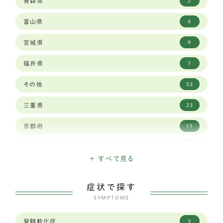
青森県
2
ボーダーコリー
23
富山県
4
セントバーナード
2
宮城県
9
バーニーズマウンテンドッグ
6
福井県
7
ロットワイラー
1
その他
53
ワイマラナー
3
三重県
23
ゴールデンレトリバー
12
京都府
11
ベルジアン シェパード ドッグ タービュレン
1
佐賀県
3
バーニーズマウンテン
3
+ すべて見る
兵庫県
29
ホワイトシェパード
2
症状で探す
北海道
15
オールドイングリッシュシープドッグ
SYMPTOMS
1
千葉県
19
グレートピレニーズ
6
脊髄軟化症
3