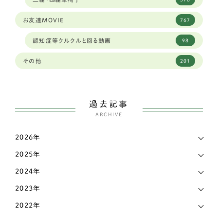
ダルメシアン
1
島根県
4
お友達MOVIE
767
琉球犬ミックス
2
広島
1
認知症等クルクルと回る動画
98
ワイヤーフォックステリア
6
広島県
4
その他
201
ミディアムプードル
2
徳島県
2
ボストンテリア
1
愛媛県
3
過去記事
スピッツ
2
ARCHIVE
愛知県
144
ウェルシュコーギー
168
2026年
新潟県
7
パグ
7
2025年
東京都
38
シェットランドシープドッグ（シェルティー）
4
2024年
栃木県
7
イングリッシュコッカースパニエル
3
2023年
滋賀県
17
2022年
シェットランドシープドッグ
3