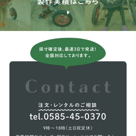
製作実績はこちら
ミニチュアピンシャー
7
ジャックラッセルテリア
3
ミニチュアダックスフンド
81
チワワ
24
採寸確定後、最速3日で発送！
チベタンスパニエル
1
全国対応しております。
ポメラニアン
13
トイプードル
76
注文・レンタルのご相談
tel.0585-45-0370
9時〜18時（土日祝定休）