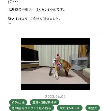
に…
北海道の中型犬 はくろうちゃんです。
飼い主様より、ご感想を頂きました。
車椅子をレンタルさせていただいてから色々調整し歩きたい時
に歩けるようになり、ぐるぐる回る事も慣れてきました
運動になるのでお腹が空くのか食欲も旺盛です
食事は車椅子にのりながら上手に食べています
今まで食事が大変だったので、私の腰がすごく楽になりましたぁ
はくは、前よりも元気になって表情も豊かになりましたよ
はくも家族も笑顔が増えて、はな工房さんには感謝の気持ちで
いっぱいです
老いの症状は色々あり悲しくなる時もありますが、症状が出るま
2023.06.09
で長生きができていると思うとうれしくもなります！
特殊仕様
三輪・四輪車椅子
認知症等クルクルと回る動画
お友達MOVIE
中型犬
車椅子にのって、毎日楽しく過ごさせてもらいレンタルをしてよか