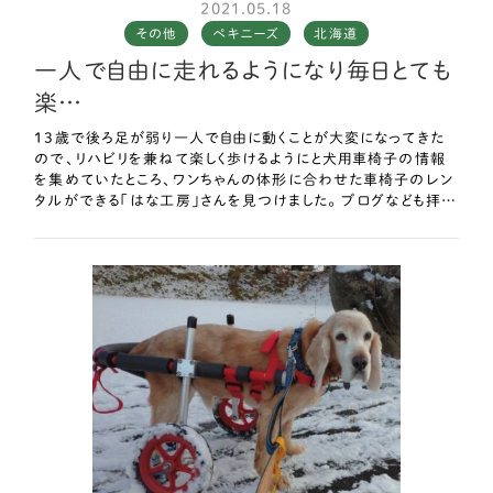
2021.05.18
い致します！
その他
ペキニーズ
北海道
一人で自由に走れるようになり毎日とても
楽…
13歳で後ろ足が弱り一人で自由に動くことが大変になってきた
ので、リハビリを兼ねて楽しく歩けるようにと犬用車椅子の情報
を集めていたところ、ワンちゃんの体形に合わせた車椅子のレン
タルができる「はな工房」さんを見つけました。 ブログなども拝見
しペキニーズを含めた様々な犬種の車椅子を作成されていたの
で早速レンタルの申し込みをしたところ、スピーディかつとても丁
寧な対応で 遠い北海道まで車椅子を届けてくださいました。 車
椅子の調整方法も動画や写真を見ながら細かく教えていただけ
るので安心です。 車椅子装着後2日目くらいで少しずつ歩き始
め、2ヶ月経った今では前と同じように一人で自由に走れるように
なり、毎日とても楽しそうに散歩しています♪ 「はな工房」さんに
出会えて本当に良かったです。 疑問点などうるさいくらいにメー
ルしてしまいましたが、毎回親切に返信いただき本当にありがとう
ございました！