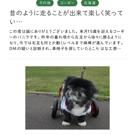
その他
コーギー
北海道
昔のように走ることが出来て楽しく笑って
い…
この度は誠にありがとうございました。 来月15歳を迎えるコーギ
ーのバニラです。 昨年の暮れ頃から左足から徐々に擦るように
なり、今では右足も何とか動くレベルまで麻痺が進んでいます。
DMの疑いと診断され、車椅子を探していたところ はな工房様を
見つけました。 初めは地域も全く異なるし、正直問い合わせだけ
と思っていたのですが、、問い合わせをした際にとてもご連絡が
早く、かつ動画なども迅速に見ていただいて、問い合わせをした
だけなのに、ここなら直接見て触れて作成してもらえる訳では無
いけれど、安心出来るかも！と驚いたことを今でも覚えています。
そのようにすごく親身になってくださったというのが1番の決め手
でした。 そして発送も早く、心配性な私のしつこい質問やアフタ
ーフォローも今でもしっかりしてくださいます。 本人の性格上、他
の子のようにいつでも動き回ってくれる訳ではありませんが、写
真の台車で色々と連れて行き、本人の気に入ったところだとか、
行ったことのない場所や大きい公園だと楽しそうに走り回りま
す。 家族と公園に行けてなにより楽しそうです。 そのような時間
を過ごすことが出来るのもはな工房様のおかげです。 昔のよう
に走ることが出来て楽しく笑っているようです。 長くなりました
が、この度は誠にありがとうございました。 これからも宜しくお願