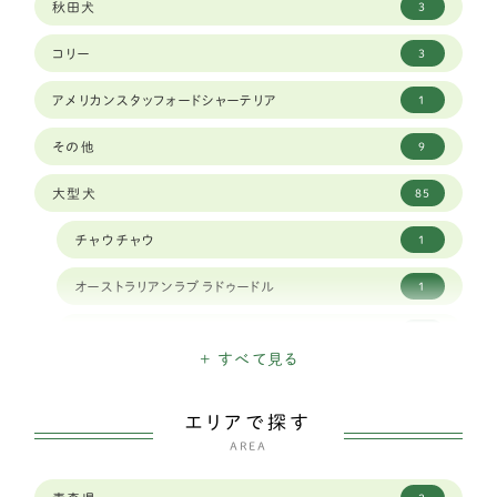
秋田犬
3
コリー
3
アメリカンスタッフォードシャーテリア
1
その他
9
大型犬
85
チャウチャウ
1
オーストラリアンラブラドゥードル
1
クランバースパニエル
1
+ すべて見る
ナポリタンマスティフ
1
エリアで探す
スタンダードプードル
1
AREA
シベリアンハスキー
9