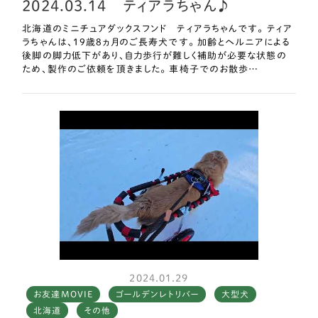
2024.03.14 ティアラちゃん♪
本当にありがとうございます！
北海道のミニチュアダックスフンド ティアラちゃんです。 ティア
ラちゃんは、19歳8ヵ月のご長寿犬です。 加齢とヘルニアによる
後脚の脚力低下があり、自力歩行が難しく補助が必要な状態の
ため、製作のご依頼を頂きました。 車椅子でのお散歩…
2024.01.29
お友達MOVIE
ゴールデンレトリバー
大型犬
北海道
その他