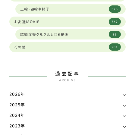
岩手県
3
三輪・四輪車椅子
378
ダルメシアン
1
島根県
4
お友達MOVIE
767
琉球犬ミックス
2
広島
1
認知症等クルクルと回る動画
98
ワイヤーフォックステリア
6
広島県
4
その他
201
ミディアムプードル
2
徳島県
2
ボストンテリア
1
愛媛県
3
過去記事
スピッツ
2
ARCHIVE
愛知県
144
ウェルシュコーギー
168
2026年
新潟県
7
パグ
7
2025年
東京都
38
シェットランドシープドッグ（シェルティー）
4
2024年
栃木県
7
イングリッシュコッカースパニエル
3
2023年
滋賀県
17