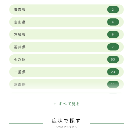
シベリアンハスキー
9
青森県
2
ボーダーコリー
23
富山県
4
セントバーナード
2
宮城県
9
バーニーズマウンテンドッグ
6
福井県
7
ロットワイラー
1
その他
53
ワイマラナー
3
三重県
23
ゴールデンレトリバー
12
京都府
11
ベルジアン シェパード ドッグ タービュレン
1
佐賀県
3
バーニーズマウンテン
3
+ すべて見る
兵庫県
29
ホワイトシェパード
2
症状で探す
北海道
15
オールドイングリッシュシープドッグ
SYMPTOMS
1