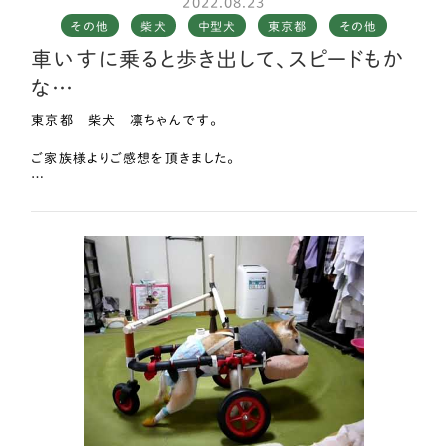
2022.08.23
その他
柴犬
中型犬
東京都
その他
車いすに乗ると歩き出して、スピードもか
な…
東京都 柴犬 凛ちゃんです。
ご家族様よりご感想を頂きました。
使用開始時期にはまだ何とか自力で歩けていましたが、すぐに歩
けなくなり寝ているときはおとなしいですが、起きるとバタバタし
始めて車いすがなかったら 今頃は寝たきりで 亡くなってい
たかもしれません。
信じられないくらい 車いすに乗ると歩き出して、スピードもかな
り速い時もあります。
歩きたいときは歩いて 眠くなったらそのまま寝てしまって ほ
ぼ吠えることはないです。
本気で寝るときはもちろん横にして寝させます。
車いすがなかったときは 起きているときにうまく動けないと吠