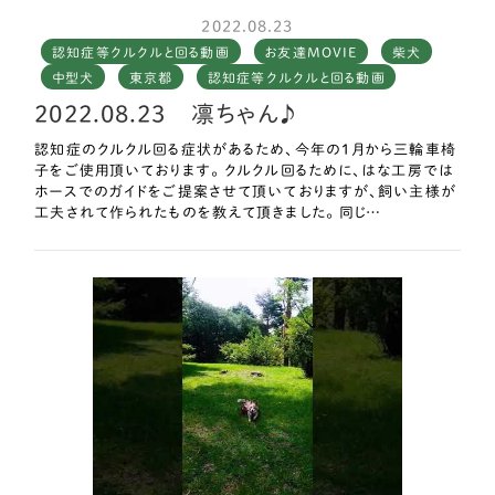
えまくっていました。
2022.08.23
認知症等クルクルと回る動画
お友達MOVIE
柴犬
車いすがなかったら 私たちは寝不足で どうにかなっていた
中型犬
東京都
認知症等クルクルと回る動画
と思います。
2022.08.23 凛ちゃん♪
本当に 助かりました。
認知症のクルクル回る症状があるため、今年の1月から三輪車椅
ありがとうございます。
子をご使用頂いております。 クルクル回るために、はな工房では
ホースでのガイドをご提案させて頂いておりますが、飼い主様が
感謝の気持ちと現在の使用状況をご紹介し もし他の方にお役
工夫されて作られたものを教えて頂きました。 同じ…
に立つのであればと思い 動画と画像を送らせていただきまし
た。
カーペットフロアにエアコンとかの部材だと思うのですが（ホー
ムセンターで購入）チューブを２段にして、マジックテープのよう
なもの（ケーブルとかを束ねるときに使う）を滑り止めにするとチ
ューブがカーペットフロアにくっついて動かなくなるので、車いす
を使っていてもどこかに行ってしまうことがなく 重宝していま
す。