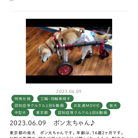
雨や雪でも、室内で充分に運動できるよう、グル活スタンドも作
りました。
自力では立ち上がれず、自力では歩けない時もあるのに、散歩好
きで、動き回りたがります。
無駄吠えも、激減しました。
車椅子に載せていれば静かで、歩くのに疲れたら、そのまま寝て
ます。
隅に引っかり、身動き取れない時だけ、クークー鳴いて知らせま
す。
2023.06.09
特殊仕様
三輪・四輪車椅子
認知症等クルクルと回る動画
お友達MOVIE
柴犬
中型犬
東京都
認知症等クルクルと回る動画
2023.06.09 ポン太ちゃん♪
東京都の柴犬 ポン太ちゃんです。 年齢は、16歳2ヶ月です。