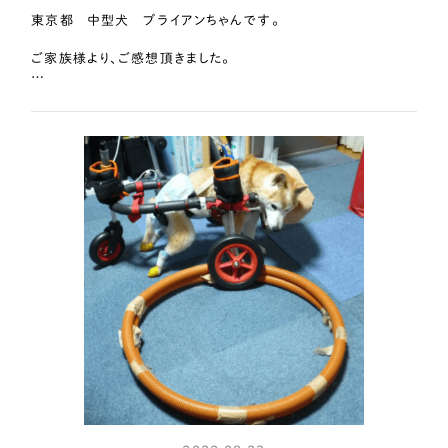
東京都 中型犬 ブライアンちゃんです。
ご家族様より、ご感想頂きました。
はな工房さんで車椅子を作製頂いたのは、ブライアンの様子を
見たインスタのフォロワーさんよりはな工房さんの車椅子が素晴
らしいと紹介していただいたことがきっかけでした。
採寸や到着後の調整も何度もやり取りしていただき、今はブライ
アンの体にぴったり合った車椅子で元気いっぱいに歩き時には
少し走ってみたり…もう一緒に行けないと思っていた公園に行け
た事はこの上ない幸せでした。
16歳を超え深夜徘徊のお付き合いで寝れない日々が続いてい
ましたがお散歩に行った日は疲れてぐっすり寝てくれてとても助
かります。
これからも沢山一緒に歩きたいと思います。
素敵な車椅子をありがとうございました。