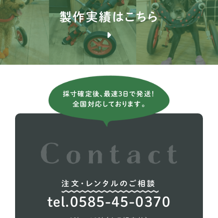
製作実績はこちら
ミニチュアピンシャー
7
ジャックラッセルテリア
3
ミニチュアダックスフンド
81
チワワ
24
採寸確定後、最速3日で発送！
チベタンスパニエル
1
全国対応しております。
ポメラニアン
13
トイプードル
76
注文・レンタルのご相談
tel.0585-45-0370