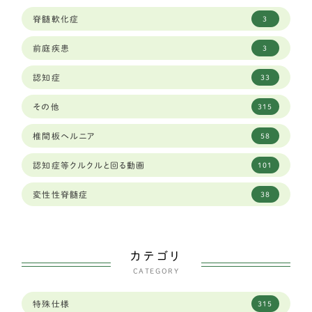
千葉県
19
グレートピレニーズ
6
脊髄軟化症
3
和歌山県
8
レオンベルガー
1
前庭疾患
3
埼玉県
23
ジャーマンシェパード
8
認知症
33
大分県
1
ラブラドールレトリーバー
59
その他
315
大阪府
34
秋田犬
2
椎間板ヘルニア
58
奈良県
12
ゴールデンレトリーバー
13
認知症等クルクルと回る動画
101
山口県
2
バセットハウンド
3
変性性脊髄症
38
山形県
2
ボクサー
6
山梨県
2
シェパード
9
カテゴリ
岐阜県
96
CATEGORY
フラットコーテッドレトリーバー
4
岡山県
6
特殊仕様
315
中型犬
289