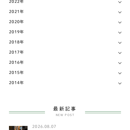
2022年
シェットランドシープドッグ
3
熊本県
3
2021年
フレンチブルドッグ
42
2020年
石川県
9
アメリカンコッカースパニエル
4
2019年
神奈川県
17
柴犬
141
2018年
福岡県
18
ビーグル
2
2017年
福島県
2
2016年
コーギー
81
秋田県
4
2015年
甲斐犬
2
2014年
群馬県
1
スピッツ
2
茨城県
14
小型犬
151
長野県
7
最新記事
ヨークシャテリア
6
NEW POST
静岡県
17
ビションフリーゼ
2
2026.08.07