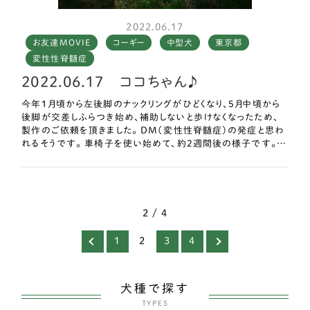
2022.06.17
お友達MOVIE
コーギー
中型犬
東京都
変性性脊髄症
2022.06.17 ココちゃん♪
今年1月頃から左後脚のナックリングがひどくなり、5月中頃から
後脚が交差しふらつき始め、補助しないと歩けなくなったため、
製作のご依頼を頂きました。 DM（変性性脊髄症）の発症と思わ
れるそうです。 車椅子を使い始めて、約2週間後の様子です。…
2 / 4
1
2
3
4
犬種で探す
TYPES