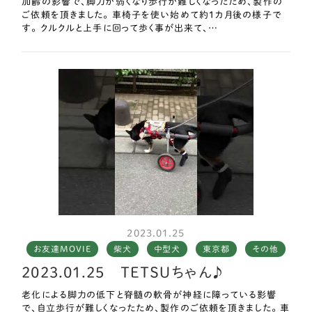
加齢の影響で、脚力が弱くなり歩行が難しくなったため、製作の
ご依頼を頂きました。 車椅子を使い始めて約1カ月後の様子で
す。 クルクルと上手に回って歩く事が出来て、…
2023.01.25
お友達MOVIE
柴犬
中型犬
東京都
その他
2023.01.25 ＴＥＴＳＵちゃん♪
老化による脚力の低下と脊髄の軟骨が神経に障っている影響
で、自立歩行が難しくなったため、製作のご依頼を頂きました。 車