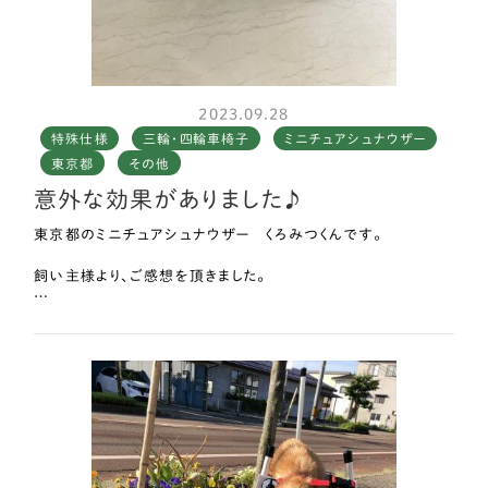
笑顔が増えたのも、はな工房さまのおかげだと思っております。
本当にありがとうございました。
2023.09.28
特殊仕様
三輪・四輪車椅子
ミニチュアシュナウザー
東京都
その他
意外な効果がありました♪
東京都のミニチュアシュナウザー くろみつくんです。
飼い主様より、ご感想を頂きました。
まだ動き始めるまでは考え込んでますが、とても軽いので一度動
き始めてしまえばトコトコと歩いています。
鈍臭いコなので、こんなにも早く乗りこなせるようになるとは思い
ませんでした。
ブルブルしてもこけないのでお尻も痛くなく、くろみつも楽になっ
たはずです。