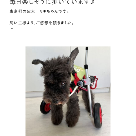
毎日楽しそうに歩いています♪
東京都の柴犬 リキちゃんです。
飼い主様より、ご感想を頂きました。
16歳と半年を過ぎた頃、起き上がりたいのに起き上がれない、
歩きたいのに歩けない、頭を上げてはゴンと床にぶつけ、悔しそ
うにもがき、助けを呼ぶようになりました。
夜中もずっと見ていなければならなく、在宅ですが日中仕事もあ
るのでどうしようかと悩んでいたところ、こちらのサイトに辿り着き
ました。
遠方でも頼めるのか、どうやってやり取りするのか、嫌がらず乗
ってくれるのか、色々と不安はありましたが、とても丁寧に対応し
てくださり、今では思い切ってお願いして良かったと思っておりま
す。
車椅子が届いてからは、あんなに元気のなかった自慢のドーナツ
シッポもくるんと上がって、毎日楽しそうに歩いています。
疲れるとそのまま気持ち良さそうにスヤスヤ眠っていて、その寝
顔にこちらも癒される毎日です。