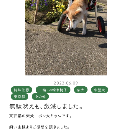
私も起こしてあげる回数が減り、腰の負担も少なくなりました。
今まではこけた時に足が変な方向に向いてしまって痛めたり、立
とうと必死にバタバタしてハァハァしてしまったりで目が離せなか
ったのが、乗せている間は気にしつつも目が離せるようになり助
かりました。
そして意外な効果がありました。
内股にクッションが挟まることで足を広げる感覚を思い出したら
しく、自力歩行中に今まではくっついていた両後ろ足が開くよう
に！
足が絡まりにくくなりました。
まだ自力で歩けるので本格的に乗るのはもう少し先だと思います
2023.06.09
が、手元にあるだけで安心感があります。
特殊仕様
三輪・四輪車椅子
柴犬
中型犬
東京都
その他
本当にありがとうございました！
無駄吠えも、激減しました。
お忙しい中、採寸から調整までいろいろとアドバイスいただき、安
東京都の柴犬 ポン太ちゃんです。
心してお任せできました。
飼い主様よりご感想を頂きました。
また変化があった際にはどうぞよろしくお願いいたします。