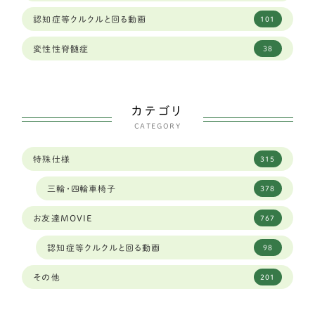
奈良県
12
ゴールデンレトリーバー
13
認知症等クルクルと回る動画
101
山口県
2
バセットハウンド
3
変性性脊髄症
38
山形県
2
ボクサー
6
山梨県
2
シェパード
9
カテゴリ
岐阜県
96
CATEGORY
フラットコーテッドレトリーバー
4
岡山県
6
特殊仕様
315
中型犬
289
岩手県
3
三輪・四輪車椅子
378
ダルメシアン
1
島根県
4
お友達MOVIE
767
琉球犬ミックス
2
広島
1
認知症等クルクルと回る動画
98
ワイヤーフォックステリア
6
広島県
4
その他
201
ミディアムプードル
2
徳島県
2
ボストンテリア
1