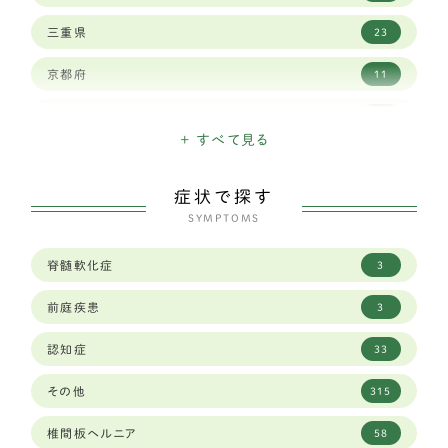
ワイマラナー
3
三重県
23
ゴールデンレトリバー
12
京都府
11
ベルジアン シェパード ドッグ タービュレン
1
佐賀県
3
バーニーズマウンテン
3
+ すべて見る
兵庫県
29
ホワイトシェパード
2
症状で探す
北海道
15
オールドイングリッシュシープドッグ
SYMPTOMS
1
千葉県
19
グレートピレニーズ
6
脊髄軟化症
3
和歌山県
8
レオンベルガー
1
前庭疾患
3
埼玉県
23
ジャーマンシェパード
8
認知症
33
大分県
1
ラブラドールレトリーバー
59
その他
315
大阪府
34
秋田犬
2
椎間板ヘルニア
58