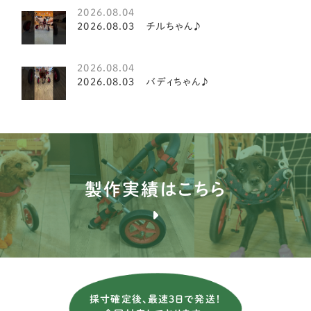
2026.08.04
キャバリア
20
2026.08.03 チルちゃん♪
ダックスフンド
19
2026.08.04
イタリアングレイハウンド
2
2026.08.03 バディちゃん♪
ミニチュアシュナウザー
8
ペキニーズ
8
ティーカッププードル
2
製作実績はこちら
ミニチュアピンシャー
7
ジャックラッセルテリア
3
ミニチュアダックスフンド
81
チワワ
24
採寸確定後、最速3日で発送！
チベタンスパニエル
1