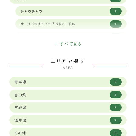
チャウチャウ
1
オーストラリアンラブラドゥードル
1
クランバースパニエル
1
+ すべて見る
ナポリタンマスティフ
1
エリアで探す
スタンダードプードル
1
AREA
シベリアンハスキー
9
青森県
2
ボーダーコリー
23
富山県
4
セントバーナード
2
宮城県
9
バーニーズマウンテンドッグ
6
福井県
7
ロットワイラー
1
その他
53