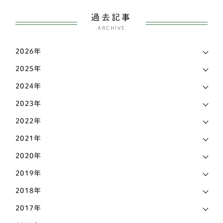
愛媛県
3
過去記事
スピッツ
2
ARCHIVE
愛知県
144
ウェルシュコーギー
168
2026年
新潟県
7
パグ
7
2025年
東京都
38
シェットランドシープドッグ（シェルティー）
4
2024年
栃木県
7
イングリッシュコッカースパニエル
3
2023年
滋賀県
17
2022年
シェットランドシープドッグ
3
熊本県
3
2021年
フレンチブルドッグ
42
2020年
石川県
9
アメリカンコッカースパニエル
4
2019年
神奈川県
17
柴犬
141
2018年
福岡県
18
ビーグル
2
2017年
福島県
2