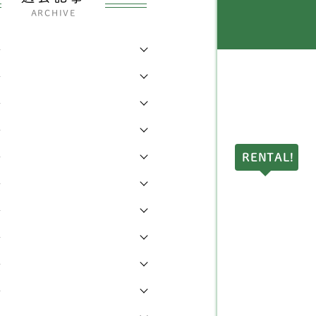
イヤーフォックステリア
6
県
144
ARCHIVE
ディアムプードル
2
県
7
年
ストンテリア
1
年
都
38
年
ピッツ
2
県
7
年
ェルシュコーギー
168
県
17
年
RENTAL!
グ
7
県
3
年
ェットランドシープドッ
県
9
4
年
（シェルティー）
川県
17
年
ングリッシュコッカース
3
ニエル
年
県
18
年
ェットランドシープドッ
県
2
3