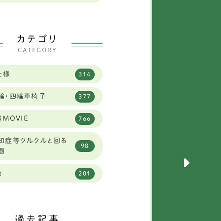
県
2
田犬
2
県
2
ールデンレトリーバー
カテゴリ
13
県
CATEGORY
95
セットハウンド
3
県
6
仕様
314
クサー
6
県
3
輪・四輪車椅子
377
ェパード
9
県
4
MOVIE
766
ラットコーテッドレトリ
4
バー
1
知症等クルクルと回る
98
画
犬
289
県
4
他
201
ルメシアン
1
県
2
球犬ミックス
2
県
3
過去記事