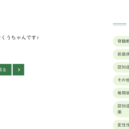
佐賀
ゴ
兵庫
ベ
ッ
北海
くうちゃんです♪
脊髄
バ
千葉
前庭
ホ
和歌
認知
オ
埼玉
戻る
ー
その
大分
グ
椎間
大阪
レ
認知
奈良
画
ジ
山口
変性
ラ