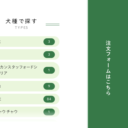
犬種で探す
TYPES
犬
3
注文フォームは
3
カンスタッフォードシ
1
テリア
こちら
他
9
犬
84
ャウチャウ
1
ーストラリアンラブラド
1