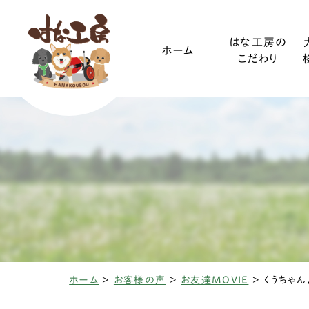
はな工房の
ホーム
こだわり
ご利用ガイド
小型犬
装着方法
中型犬
ホーム
>
お客様の声
>
お友達MOVIE
>
くうちゃん
椎間板ヘルニアと
変性性脊髄
三輪・四