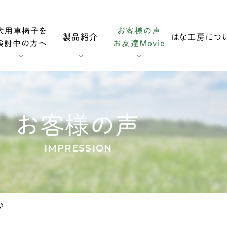
犬用車椅子を
お客様の声
製品紹介
はな工房につ
検討中の方へ
お友達Movie
用車椅子
お客様の声
採寸方法
ダックスフンド用車椅子
お友達Mo
お客様の声
IMPRESSION
用車椅子
調整方法
大型犬用車椅子
♪
症
輪車椅子
老犬の車椅子について
オプション・消耗部品