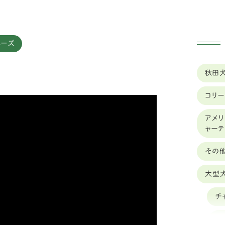
ニーズ
実績
車椅子のレンタル
秋田
コリー
アメリ
ャー
その
大型
チ
オ