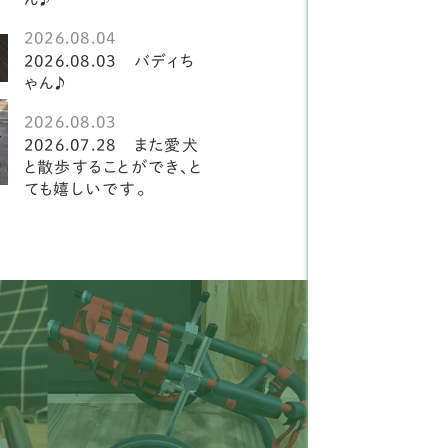
ションフリーゼ
2
2026.08.04
ルチーズ
1
2026.08.03 バディち
ゃん♪
柴犬
2
2026.08.03
ーズー
21
2026.07.28 また愛犬
と散歩することができ、と
ーズー
ても嬉しいです。
3
ピヨン
15
ャバリア
20
ックスフンド
19
タリアングレイハウンド
2
ニチュアシュナウザー
8