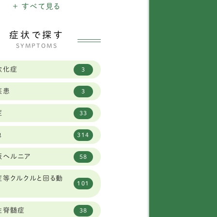
県
+ すべて見る
3
ールデンレトリバー
12
県
29
症状で探す
ルジアン シェパード ド
1
SYMPTOMS
グ タービュレン
道
15
軟化症
ーニーズマウンテン
3
3
県
19
疾患
ワイトシェパード
2
3
山県
8
症
ールドイングリッシュシ
33
県
23
1
プドッグ
他
314
県
1
レートピレニーズ
6
板ヘルニア
58
府
34
オンベルガー
1
症等クルクルと回る動
県
12
101
ャーマンシェパード
8
県
2
性脊髄症
ブラドールレトリーバー
58
38