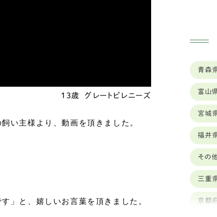
ゥ
ク
ナ
青森
ス
富山
シ
13歳
グレートピレニーズ
宮城
ボ
の飼い主様より、動画を頂きました。
福井
セ
その
バ
ッ
三重
ロ
です」と、嬉しいお言葉を頂きました。
京都
ワ