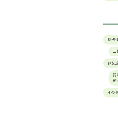
山形
秋
山梨
ゴ
岐阜
バ
岡山
特殊
ボ
岩手
三
シ
島根
お友達
フ
ー
広島
認
動
中型
広島
その
ダ
徳島
琉
愛媛