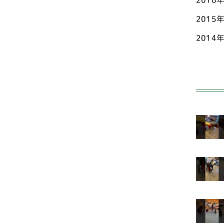
2016
秋田
フ
2015
群馬
ア
2014
ニ
茨城
柴
長野
ビ
静岡
コ
香川
甲
高知
ス
鳥取
小型
鹿児
ヨ