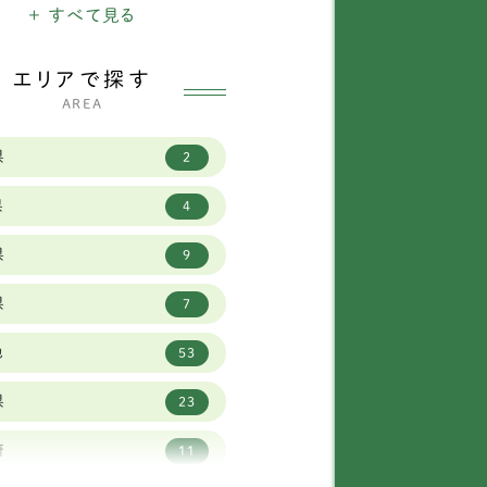
ードル
+ すべて見る
ランバースパニエル
1
エリアで探す
AREA
ポリタンマスティフ
1
県
タンダードプードル
1
2
県
ベリアンハスキー
9
4
県
ーダーコリー
23
9
県
ントバーナード
2
7
他
ーニーズマウンテンド
53
6
グ
県
23
ットワイラー
1
府
11
イマラナー
3