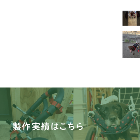
ビ
マ
豆
シ
シ
パ
キ
ダ
イ
製作実績はこちら
ミ