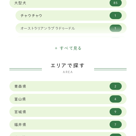
大型犬
85
チャウチャウ
1
オーストラリアンラブラドゥードル
1
クランバースパニエル
1
+ すべて見る
ナポリタンマスティフ
1
エリアで探す
スタンダードプードル
1
AREA
シベリアンハスキー
9
青森県
2
ボーダーコリー
23
富山県
4
セントバーナード
2
宮城県
9
バーニーズマウンテンドッグ
6
福井県
7
ロットワイラー
1