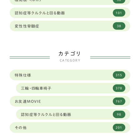
奈良県
12
ゴールデンレトリーバー
13
認知症等クルクルと回る動画
101
山口県
2
バセットハウンド
3
変性性脊髄症
38
山形県
2
ボクサー
6
山梨県
2
シェパード
9
カテゴリ
岐阜県
96
CATEGORY
フラットコーテッドレトリーバー
4
岡山県
6
特殊仕様
315
中型犬
289
岩手県
3
三輪・四輪車椅子
378
ダルメシアン
1
島根県
4
お友達MOVIE
767
琉球犬ミックス
2
広島
1
認知症等クルクルと回る動画
98
ワイヤーフォックステリア
6
広島県
4
その他
201
ミディアムプードル
2
徳島県
2