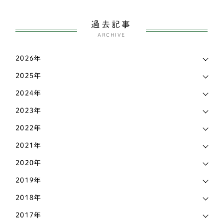
ボストンテリア
1
愛媛県
3
過去記事
スピッツ
2
ARCHIVE
愛知県
144
ウェルシュコーギー
168
2026年
新潟県
7
パグ
7
2025年
東京都
38
シェットランドシープドッグ（シェルティー）
4
2024年
栃木県
7
イングリッシュコッカースパニエル
3
2023年
滋賀県
17
2022年
シェットランドシープドッグ
3
熊本県
3
2021年
フレンチブルドッグ
42
2020年
石川県
9
アメリカンコッカースパニエル
4
2019年
神奈川県
17
柴犬
141
2018年
福岡県
18
ビーグル
2
2017年