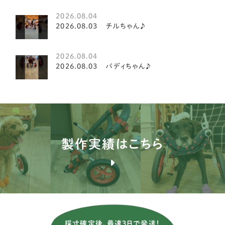
2026.08.04
キャバリア
20
2026.08.03 チルちゃん♪
ダックスフンド
19
2026.08.04
イタリアングレイハウンド
2
2026.08.03 バディちゃん♪
ミニチュアシュナウザー
8
ペキニーズ
8
ティーカッププードル
2
製作実績はこちら
ミニチュアピンシャー
7
ジャックラッセルテリア
3
ミニチュアダックスフンド
81
チワワ
24
採寸確定後、最速3日で発送！