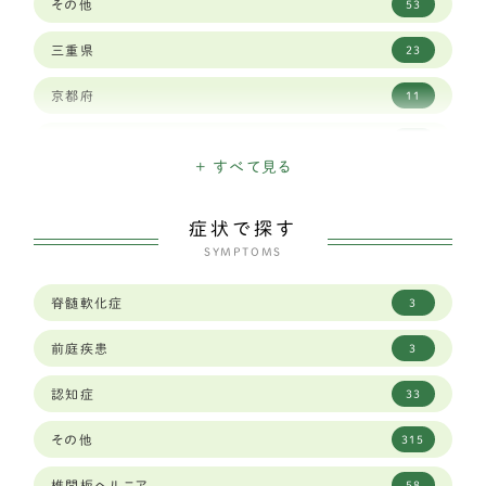
その他
53
ワイマラナー
3
三重県
23
ゴールデンレトリバー
12
京都府
11
ベルジアン シェパード ドッグ タービュレン
1
佐賀県
3
バーニーズマウンテン
3
+ すべて見る
兵庫県
29
ホワイトシェパード
2
症状で探す
北海道
15
オールドイングリッシュシープドッグ
SYMPTOMS
1
千葉県
19
グレートピレニーズ
6
脊髄軟化症
3
和歌山県
8
レオンベルガー
1
前庭疾患
3
埼玉県
23
ジャーマンシェパード
8
認知症
33
大分県
1
ラブラドールレトリーバー
59
その他
315
大阪府
34
秋田犬
2
椎間板ヘルニア
58