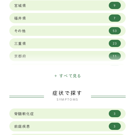
宮城県
9
バーニーズマウンテンドッグ
6
福井県
7
ロットワイラー
1
その他
53
ワイマラナー
3
三重県
23
ゴールデンレトリバー
12
京都府
11
ベルジアン シェパード ドッグ タービュレン
1
佐賀県
3
バーニーズマウンテン
3
+ すべて見る
兵庫県
29
ホワイトシェパード
2
症状で探す
北海道
15
オールドイングリッシュシープドッグ
SYMPTOMS
1
千葉県
19
グレートピレニーズ
6
脊髄軟化症
3
和歌山県
8
レオンベルガー
1
前庭疾患
3
埼玉県
23