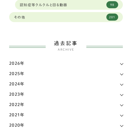
広島
1
認知症等クルクルと回る動画
98
ワイヤーフォックステリア
6
広島県
4
その他
201
ミディアムプードル
2
徳島県
2
ボストンテリア
1
愛媛県
3
過去記事
スピッツ
2
ARCHIVE
愛知県
144
ウェルシュコーギー
168
2026年
新潟県
7
パグ
7
2025年
東京都
38
シェットランドシープドッグ（シェルティー）
4
2024年
栃木県
7
イングリッシュコッカースパニエル
3
2023年
滋賀県
17
2022年
シェットランドシープドッグ
3
熊本県
3
2021年
フレンチブルドッグ
42
2020年
石川県
9
アメリカンコッカースパニエル
4