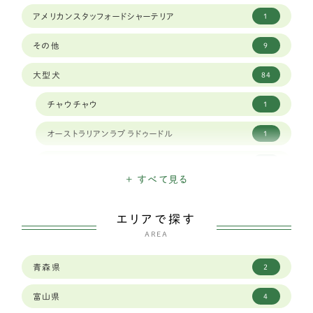
アメリカンスタッフォードシャーテリア
1
その他
9
大型犬
84
チャウチャウ
1
オーストラリアンラブラドゥードル
1
クランバースパニエル
1
+ すべて見る
ナポリタンマスティフ
1
エリアで探す
スタンダードプードル
1
AREA
シベリアンハスキー
9
青森県
2
ボーダーコリー
23
富山県
4
セントバーナード
2