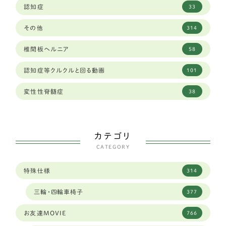
ジャーマンシェパード
8
認知症
33
大分県
1
ラブラドールレトリーバー
58
その他
314
大阪府
34
秋田犬
2
椎間板ヘルニア
58
奈良県
12
ゴールデンレトリーバー
13
認知症等クルクルと回る動画
101
山口県
2
バセットハウンド
3
変性性脊髄症
38
山形県
2
ボクサー
6
山梨県
2
シェパード
9
カテゴリ
岐阜県
95
CATEGORY
フラットコーテッドレトリーバー
4
岡山県
6
特殊仕様
314
中型犬
289
岩手県
3
三輪・四輪車椅子
377
ダルメシアン
1
島根県
4
お友達MOVIE
766
琉球犬ミックス
2